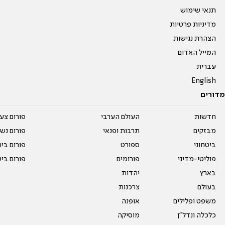
תנאי שימוש
מדיניות פרטיות
הצהרת נגישות
המייל האדום
עברית
English
מדורים
חדשות
העולם הערבי
פורום צע
מבזקים
תרבות ופנאי
פורום נשו
ביטחוני
ספורט
פורום בי
פוליטי-מדיני
פורומים
פורום בי
בארץ
יהדות
בעולם
צרכנות
משפט ופלילים
אופנה
כלכלה ונדל"ן
מוסיקה