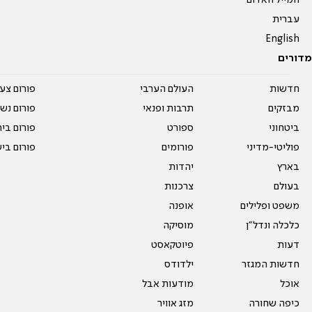
המייל האדום
עברית
English
מדורים
חדשות
העולם הערבי
פורום צע
מבזקים
תרבות ופנאי
פורום נשו
ביטחוני
ספורט
פורום בי
פוליטי-מדיני
פורומים
פורום בי
בארץ
יהדות
בעולם
צרכנות
משפט ופלילים
אופנה
כלכלה ונדל"ן
מוסיקה
דעות
פיוטקאסט
חדשות המגזר
ילדודס
אוכל
מודעות אבל
כיפה שחורה
מזג אוויר