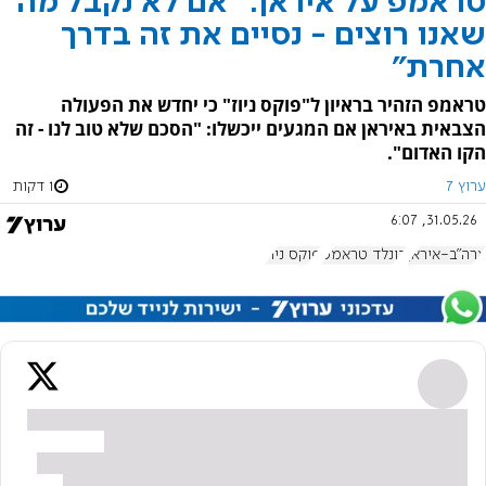
טראמפ על איראן: "אם לא נקבל מה
שאנו רוצים - נסיים את זה בדרך
אחרת"
טראמפ הזהיר בראיון ל"פוקס ניוז" כי יחדש את הפעולה
הצבאית באיראן אם המגעים ייכשלו: "הסכם שלא טוב לנו - זה
הקו האדום".
ערוץ 7
1 דקות
31.05.26, 6:07
ארה"ב-איראן
דונלד טראמפ
פוקס ניוז