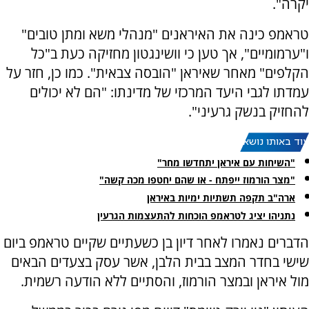
יקרה".
טראמפ כינה את האיראנים "מנהלי משא ומתן טובים"
ו"ערמומיים", אך טען כי וושינגטון מחזיקה כעת ב"כל
הקלפים" מאחר שאיראן "הובסה צבאית". כמו כן, חזר על
עמדתו לגבי היעד המרכזי של מדינתו: "הם לא יכולים
להחזיק בנשק גרעיני".
עוד באותו נושא:
"השיחות עם איראן יתחדשו מחר"
"מצר הורמוז ייפתח - או שהם יחטפו מכה קשה"
ארה"ב תקפה תשתיות ימיות באיראן
נתניהו יציג לטראמפ הוכחות להתעצמות הגרעין
הדברים נאמרו לאחר דיון בן כשעתיים שקיים טראמפ ביום
שישי בחדר המצב בבית הלבן, אשר עסק בצעדים הבאים
מול איראן ובמצר הורמוז, והסתיים ללא הודעה רשמית.