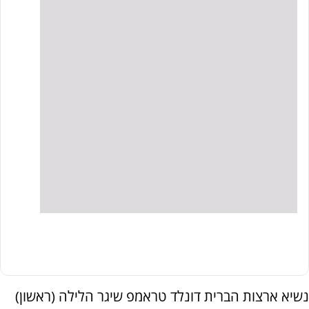
נשיא ארצות הברית דונלד טראמפ שיגר הלילה (ראשון)