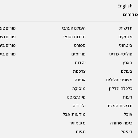
English
מדורים
חדשות
העולם הערבי
פורום צע
מבזקים
תרבות ופנאי
פורום נשו
ביטחוני
ספורט
פורום בי
פוליטי-מדיני
פורומים
פורום בי
בארץ
יהדות
בעולם
צרכנות
משפט ופלילים
אופנה
כלכלה ונדל"ן
מוסיקה
דעות
פיוטקאסט
חדשות המגזר
ילדודס
אוכל
מודעות אבל
כיפה שחורה
מזג אוויר
דיגיטל
תגיות