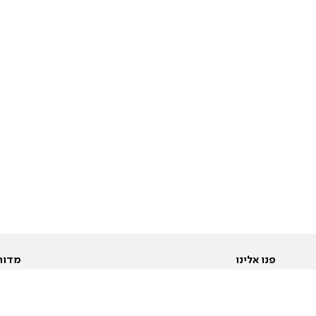
פנו אלינו
מדור
אודות
Pусский
חד
יצירת קשר
عربية
מב