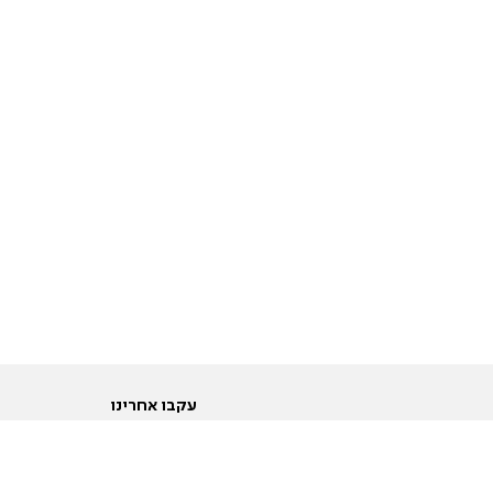
עקבו אחרינו
ות
טוויטר
ם הריון ולידה
פייסבוק