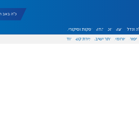
כ"ה באב תשפ"ו |
 ונדל"ן
דעות
אוכל
יהדות
הפקות וסיקורים
ספורט
פורומים
אתר ישיבה
יצירת קשר
עוד