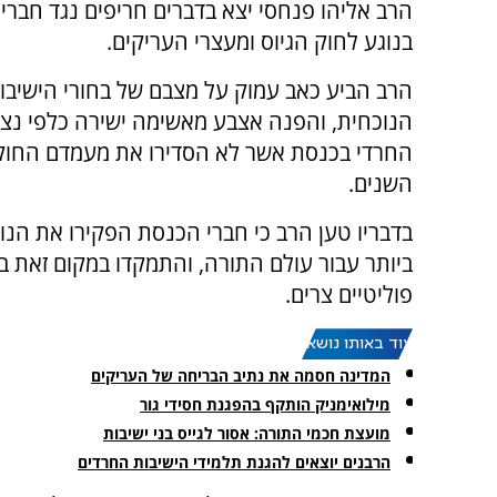
הרב אליהו פנחסי יצא בדברים חריפים נגד חבר
בנוגע לחוק הגיוס ומעצרי העריקים.
הרב הביע כאב עמוק על מצבם של בחורי הישיבו
הנוכחית, והפנה אצבע מאשימה ישירה כלפי נציג
החרדי בכנסת אשר לא הסדירו את מעמדם החוקי
השנים.
בדבריו טען הרב כי חברי הכנסת הפקירו את הנ
ביותר עבור עולם התורה, והתמקדו במקום זאת ב
פוליטיים צרים.
עוד באותו נושא:
המדינה חסמה את נתיב הבריחה של העריקים
מילואימניק הותקף בהפגנת חסידי גור
מועצת חכמי התורה: אסור לגייס בני ישיבות
הרבנים יוצאים להגנת תלמידי הישיבות החרדים