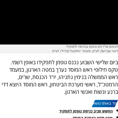
הנאום של רומן גופמן בכניסה לתפקיד
רועי אברהם/ לע״מ, סאונד: יחזקאל קנדיל/ לע״מ
ביום שלישי השבוע נכנס גופמן לתפקידו באופן רשמי.
טקס חילופי ראש המוסד נערך במטה הארגון, במעמד
ראש הממשלה בנימין נתניהו, יו"ר הכנסת, שרים,
הרמטכ"ל, ראשי מערכת הביטחון, ראש המוסד היוצא דדי
ברנע ונשות ואנשי הארגון.
עוד באותו נושא:
החשש סביב כניסת גופמן לתפקיד
מינוי חדש בצמרת המוסד