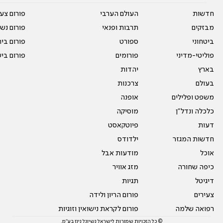
חדשות
העולם הערבי
פורום צע
מבזקים
תרבות ופנאי
פורום נשו
ביטחוני
ספורט
פורום בי
פוליטי-מדיני
פורומים
פורום בי
בארץ
יהדות
בעולם
צרכנות
משפט ופלילים
אופנה
כלכלה ונדל"ן
מוסיקה
דעות
פיוטקאסט
חדשות המגזר
ילדודס
אוכל
מודעות אבל
כיפה שחורה
מזג אוויר
דיגיטל
תגיות
צעירים
פורום הריון ולידה
רפואה שלמה
פורום לקראת נישואין וזוגיות
© כל הזכויות שמורות לישראל נשיונל ניוז בע"מ.