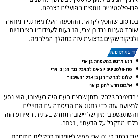
פרו-פלסטיניים נוספים הפועלים בצרפת.
בפרסום שהופץ לקראת ההופעה העלו מארגני המחאה
שורת טענות נגד בן ארי, הנוגעות לעמדותיו הציבוריות
ולביקור שקיים ברצועת עזה במהלך המלחמה.
עוד באותו נושא:
רגע מרגש במשפחת בן ארי
פרו-פלסטינים יוצאים למאבק נגד חנן בן ארי
שלום למר שר חנן בן ארי: "השיבנו"
אלבום חדש לחנן בן ארי
"בדצמבר 2023, בזמן שרצח העם היה בעיצומו, הוא נסע
לרצועת עזה כדי לחגוג את הריסתה עם החיילים,
והשתעשע בדמיון של יישובה מחדש בעתיד. האירוע הזה
בלתי מתקבל על הדעת!", נכתב.
עוד נכתב כי "בן ארי מפיץ לאומנות רדיקלית התומכת