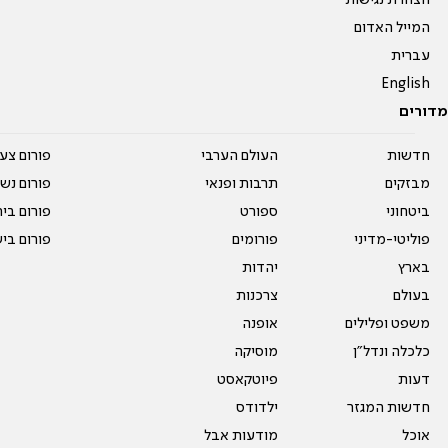
המייל האדום
עברית
English
מדורים
חדשות
העולם הערבי
פורום צע
מבזקים
תרבות ופנאי
פורום נשו
ביטחוני
ספורט
פורום בי
פוליטי-מדיני
פורומים
פורום בי
בארץ
יהדות
בעולם
צרכנות
משפט ופלילים
אופנה
כלכלה ונדל"ן
מוסיקה
דעות
פיוטקאסט
חדשות המגזר
ילדודס
אוכל
מודעות אבל