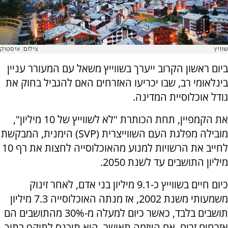
שוויץ
צילום: איסטוק
ביום ראשון הקרוב ייערך בשווייץ משאל עם המעורר עניין
בינלאומי רב, שבו יכריעו האזרחים האם להגביל בחוק את
גודל אוכלוסיית המדינה.
את הקמפיין, תחת הכותרת "לא לשווייץ של 10 מיליון",
מובילה מפלגת העם השווייצרית (SVP) הימנית, המבקשת
לחייב את הרשויות למנוע מהאוכלוסייה לחצות את רף 10
מיליון התושבים עד לשנת 2050.
כיום חיים בשווייץ כ-9.1 מיליון בני אדם, לאחר זינוק
משמעותי משנת 2002, אז מנתה האוכלוסייה 7.3 מיליון
תושבים בלבד, כאשר כיום למעלה מ-30% מהתושבים הם
אזרחים זרים. אם היוזמה תאושר, היא תיכנס לתוקף בתוך