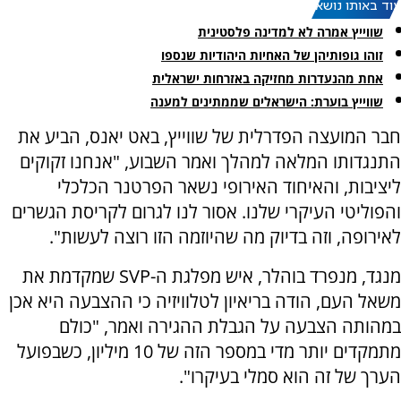
עוד באותו נושא:
שווייץ אמרה לא למדינה פלסטינית
זוהו גופותיהן של האחיות היהודיות שנספו
אחת מהנעדרות מחזיקה באזרחות ישראלית
שווייץ בוערת: הישראלים שממתינים למענה
חבר המועצה הפדרלית של שווייץ, באט יאנס, הביע את
התנגדותו המלאה למהלך ואמר השבוע, "אנחנו זקוקים
ליציבות, והאיחוד האירופי נשאר הפרטנר הכלכלי
והפוליטי העיקרי שלנו. אסור לנו לגרום לקריסת הגשרים
לאירופה, וזה בדיוק מה שהיוזמה הזו רוצה לעשות".
מנגד, מנפרד בוהלר, איש מפלגת ה-SVP שמקדמת את
משאל העם, הודה בריאיון לטלוויזיה כי ההצבעה היא אכן
במהותה הצבעה על הגבלת ההגירה ואמר, "כולם
מתמקדים יותר מדי במספר הזה של 10 מיליון, כשבפועל
הערך של זה הוא סמלי בעיקרו".