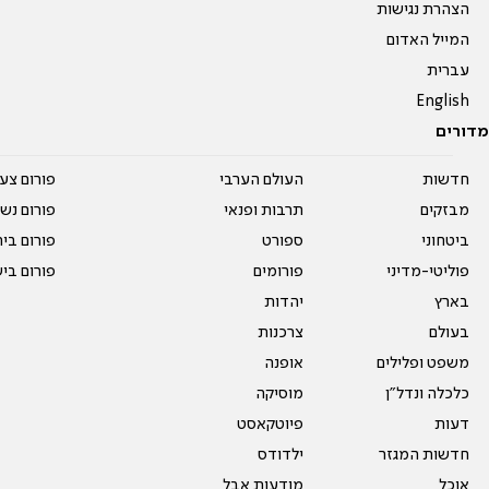
הצהרת נגישות
המייל האדום
עברית
English
מדורים
חדשות
העולם הערבי
פורום צע
מבזקים
תרבות ופנאי
פורום נשו
ביטחוני
ספורט
פורום בי
פוליטי-מדיני
פורומים
פורום בי
בארץ
יהדות
בעולם
צרכנות
משפט ופלילים
אופנה
כלכלה ונדל"ן
מוסיקה
דעות
פיוטקאסט
חדשות המגזר
ילדודס
אוכל
מודעות אבל