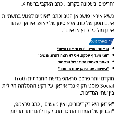
'חריפים' בשכונה בקרוב", כתב האקבי ברשת X.
נשיא איראן פזשכיאן הגיב וכתב: "איומים לפגוע בתשתיות
אינם מפגן של כוח, אלא סימן של ייאוש. איראן תעמוד
איתן מול כל לחץ או איום".
עוד באותו נושא:
טראמפ מאיים: "נערוף את ראשם"
"אני מעדיף עסקה, אני לא רוצה להרוג אנשים"
האמת מאחורי הזיגזג של טראמפ?
"השיחות עם איראן יתחדשו מחר"
מוקדם יותר פרסם טראמפ ברשת החברתית Truth
Social פוסט תקיף נגד איראן, על רקע ההסלמה הלילית
בין שתי המדינות.
"איראן היא רק דיבורים, ואין מעשים", כתב טראמפ,
"הבריון של המזרח התיכון מת. לקח להם יותר מדי זמן