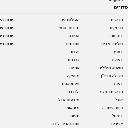
מדורים
חדשות
העולם הערבי
פורום צע
מבזקים
תרבות ופנאי
פורום נשו
ביטחוני
ספורט
פורום בי
פוליטי-מדיני
פורומים
פורום בי
בארץ
יהדות
בעולם
צרכנות
משפט ופלילים
אופנה
כלכלה ונדל"ן
מוסיקה
דעות
פיוטקאסט
חדשות המגזר
ילדודס
אוכל
מודעות אבל
כיפה שחורה
מזג אוויר
דיגיטל
תגיות
צעירים
פורום הריון ולידה