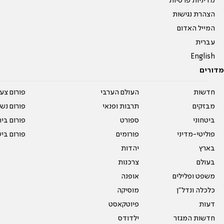
מדיניות פרטיות
הצהרת נגישות
המייל האדום
עברית
English
מדורים
חדשות
העולם הערבי
פורום צע
מבזקים
תרבות ופנאי
פורום נשו
ביטחוני
ספורט
פורום בי
פוליטי-מדיני
פורומים
פורום בי
בארץ
יהדות
בעולם
צרכנות
משפט ופלילים
אופנה
כלכלה ונדל"ן
מוסיקה
דעות
פיוטקאסט
חדשות המגזר
ילדודס