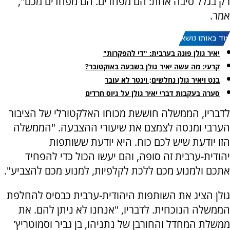
רק בגלל סיבה אחת: הם מפחדים. הם מפחדים מכם",
אמר.
עוד באותו נושא:
יאיר גולן פונה בערבית: "די להפקרות"
קרעי: מה עשה יאיר גולן בשבעה באוקטובר?
בנט ויאיר גולן נחלשים; וינטר לא עובר
סערה בעקבות דברי יאיר גולן על גיוס חרדים
לדבריו, הממשלה חוששת מכוחו האלקטורלי של הציבור
הערבי ומנסה לצמצם את שיעורי ההצבעה. "הממשלה
הזו יודעת שיש לכם כוח. היא יודעת ששותפות
יהודית-ערבית זה סופה, והם יעשו הכול כדי להפחיד
אתכם ולמנוע מכם ללכת לקלפיות, למנוע מכם להצביע".
גולן הציג את השותפות היהודית-ערבית כבסיס להחלפת
הממשלה הנוכחית. לדבריו, "אנחנו לא ניתן להם. את
ממשלת המחדל והחורבן של נתניהו, בן גביר וסמוטריץ'