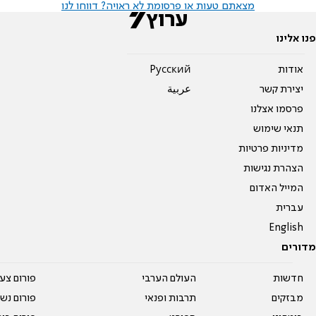
מצאתם טעות או פרסומת לא ראויה? דווחו לנו
פנו אלינו
אודות
Pусский
יצירת קשר
عربية
פרסמו אצלנו
תנאי שימוש
מדיניות פרטיות
הצהרת נגישות
המייל האדום
עברית
English
מדורים
חדשות
העולם הערבי
פורום צע
מבזקים
תרבות ופנאי
פורום נשו