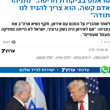
טראמפ בביקורת חריפה: "נתניהו
אדם קשה, הוא צריך להגיד לנו
תודה"
לאחר שהכריז על הסכם עם איראן, תקף נשיא ארה"ב את
נתניהו: "אם לאיראן היה נשק גרעיני, ישראל לא הייתה מחזיקה
מעמד שעתיים".
ערוץ 7
1 דקות
15.06.26, 2:52
בנימין נתניהו
ניו יורק טיימס
ארה"ב-איראן
דונלד טראמפ