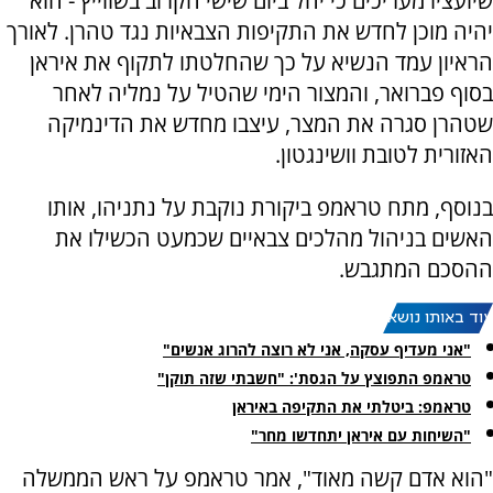
שיועציו מעריכים כי יחל ביום שישי הקרוב בשווייץ - הוא
יהיה מוכן לחדש את התקיפות הצבאיות נגד טהרן. לאורך
הראיון עמד הנשיא על כך שהחלטתו לתקוף את איראן
בסוף פברואר, והמצור הימי שהטיל על נמליה לאחר
שטהרן סגרה את המצר, עיצבו מחדש את הדינמיקה
האזורית לטובת וושינגטון.
בנוסף, מתח טראמפ ביקורת נוקבת על נתניהו, אותו
האשים בניהול מהלכים צבאיים שכמעט הכשילו את
ההסכם המתגבש.
עוד באותו נושא:
"אני מעדיף עסקה, אני לא רוצה להרוג אנשים"
טראמפ התפוצץ על הגסת': "חשבתי שזה תוקן"
טראמפ: ביטלתי את התקיפה באיראן
"השיחות עם איראן יתחדשו מחר"
"הוא אדם קשה מאוד", אמר טראמפ על ראש הממשלה