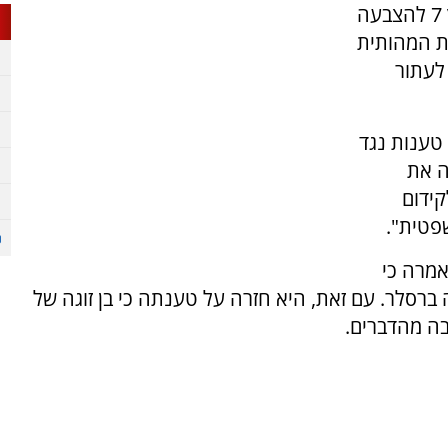
ח"כ טלי גוטליב מהליכוד התייחסה בראיון לערוץ 7 להצבעה
ת המהותית
לעתור
טענות נגד
ה את
קידום
פטית".
מרה כי
רסלר. עם זאת, היא חזרה על טענתה כי בן זוגה של
בה מהדברים.