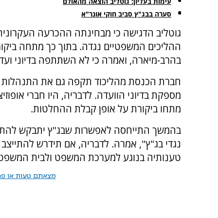
עימות בעליון: גוטליב הוצאה מהאולם
סערה בבג"ץ סביב חוקי אונר"א
גוטליב הדגישה כי מבחינתה ההכרעה העקרונית
ההליכים המשפטיים נגדה. בתוך כך מתחה ביקו
בהרב-מיארה, ואמרה כי לא השתתפה בדיוני וע
חברת הכנסת מהליכוד תקפה גם את התנהלות האו
מספקת בדיוני הוועדה. לדבריה, היו חברי אופו
מתחו ביקורת על אופן קבלת ההחלטות.
בהמשך התייחסה לאפשרות שבג"ץ יתבקש להתער
נגדי בג"ץ", אמרה. לדבריה, אם תידרש להתייצב
טענותיה בנוגע למערכת המשפט ולבית המשפט ה
מצאתם טעות או פרס