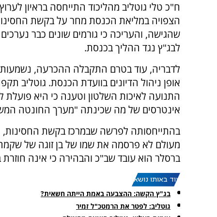
הצפויה במליאת הכנסת מחר על בקשת החסינו
שהגישה, והעריכה כי גורמים שונים כבר נערכים 
לבג"ץ נגד ההליך בכנסת.
לדבריה, עוד בטרם התקבלה ההכרעה, נשמעות 
אופן ניהול הדיונים בוועדת הכנסת. גוטליב תקפ
התנועה לאיכות השלטון וטענה כי היא פועלת ל
אינטרסים של מה שכינתה "מערך החונטה המש
בהתייחסותה לפרשה שבמרכז בקשת החסינות, א
מעולם לא פרסמה את שמו של בן זוגה של שקמה ב
ברסלר הוא עובד שב"כ והבהירה כי אינה חוזרת 
עוד באותו נושא:
בג"ץ הקשה: ההצבעה באמת הייתה חשאית?
גוטליב: לפטר את הרמטכ"ל זמיר