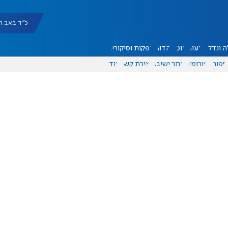
כ"ד באב תשפ"ו |
 ונדל"ן
דעות
אוכל
יהדות
הפקות וסיקורים
ספורט
פורומים
אתר ישיבה
יצירת קשר
עוד