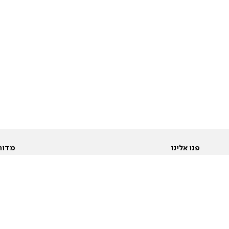
פנו אלינו
מדור
אודות
Pусский
חד
יצירת קשר
عربية
מב
פרסמו אצלנו
בי
תנאי שימוש
פו
מדיניות פרטיות
בא