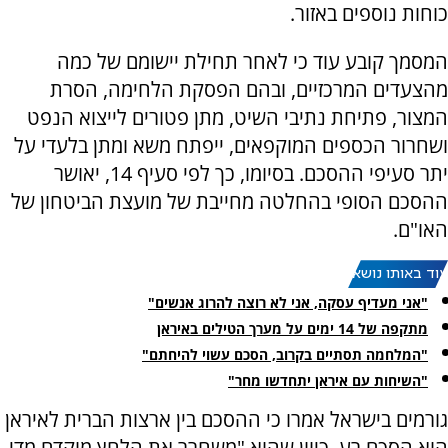
כוחות נוספים באזור.
המסמך קובע עוד כי לאחר תחילת יישומם של כמה
מהצעדים המרכזיים, ובהם הפסקת הלחימה, הסרת
המצור, פתיחת נתיבי השיט, מתן פטורים לייצוא הנפט
ושחרור הכספים המוקפאים, ייפתח משא ומתן בלעדי על
יתר סעיפי ההסכם. בסיומו, כך לפי סעיף 14, יאושר
ההסכם הסופי בהחלטה מחייבת של מועצת הביטחון של
האו"ם.
עוד באותו נושא:
"אני מעדיף עסקה, אני לא רוצה להרוג אנשים"
מתקפה של 14 ימים על מערך הטילים באיראן
"המלחמה תסתיים בקרוב, הסכם עשוי להיחתם"
"השיחות עם איראן יתחדשו מחר"
גורמים בישראל אמרו כי ההסכם בין ארצות הברית לאיראן
הוא הסכם רע, כיוון שהוא "משחרר את הלחץ מוקדם מדי