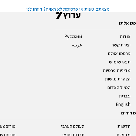
מצאתם טעות או פרסומת לא ראויה? דווחו לנו
פנו אלינו
אודות
Pусский
יצירת קשר
عربية
פרסמו אצלנו
תנאי שימוש
מדיניות פרטיות
הצהרת נגישות
המייל האדום
עברית
English
מדורים
חדשות
העולם הערבי
פורום צע
מבזקים
תרבות ופנאי
פורום נשו