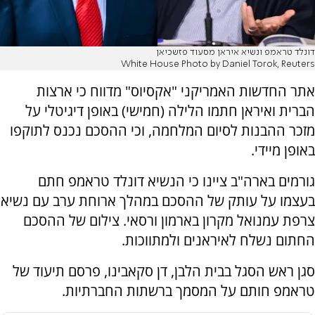
דונלד טראמפ ונשיא איראן מסעוד פזשכיאן
White House Photo by Daniel Torok, Reuters
אתר החדשות האמריקני "אקסיוס" מדווח כי ארצות
הברית ואיראן חתמו הלילה (חמישי) באופן דיגיטלי על
מזכר ההבנות לסיום המלחמה, וכי ההסכם נכנס לתוקפו
באופן מיידי.
גורמים בארה"ב ציינו כי הנשיא דונלד טראמפ חתם
בעצמו על עותק של ההסכם במהלך ארוחת ערב עם נשיא
צרפת עמנואל מקרון בארמון ורסאי. צילום של ההסכם
החתום נשלח לאיראנים ולמתווכות.
סגן ראש הסגל בבית הלבן, דן סקאבינו, פרסם תיעוד של
טראמפ חותם על המסמך ברשתות החברתיות.