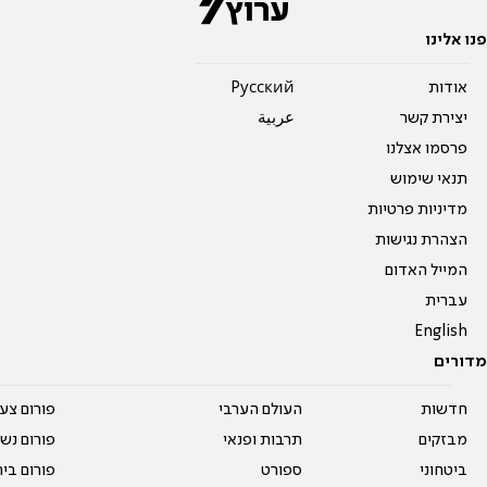
פנו אלינו
אודות
Pусский
יצירת קשר
عربية
פרסמו אצלנו
תנאי שימוש
מדיניות פרטיות
הצהרת נגישות
המייל האדום
עברית
English
מדורים
חדשות
העולם הערבי
פורום צע
מבזקים
תרבות ופנאי
פורום נשו
ביטחוני
ספורט
פורום בי