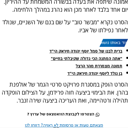
אמונה שיתפה את בעלה בבשורה המשמחת על ההיריון.
יום אחד בלבד לאחר מכן הוא נהרג במהלך הלחימה.
הסרט נקרא "מבשר טוב" על שם בנם של השניים, שנולד
לאחר נפילתו של אביו.
עוד באותו נושא:
ברית לבנו של סמל יוסף יהודה חיראק הי"ד
"אתה המתנה הכי גדולה שקיבלתי בחיים"
תמונה מצמררת מהר הרצל
בן נולד ליוסף יהודה חיראק הי"ד
הסרט הופק במסגרת פרויקט סרטי הגמר של אולפנת
בהרן. את הבימוי ביצעה חוה פרידמן, על הצילום הופקדה
תהילה ורטהיימה, ואת העריכה ביצעה שירה זנבר.
הצטרפו לקבוצת הוואטצאפ של ערוץ 7
מצאתם טעות או פרסומת לא ראויה? דווחו לנו