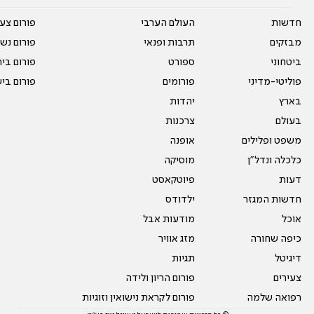
חדשות
העולם הערבי
פורום צע
מבזקים
תרבות ופנאי
פורום נשו
ביטחוני
ספורט
פורום בי
פוליטי-מדיני
פורומים
פורום בי
בארץ
יהדות
בעולם
צרכנות
משפט ופלילים
אופנה
כלכלה ונדל"ן
מוסיקה
דעות
פיוטקאסט
חדשות המגזר
ילדודס
אוכל
מודעות אבל
כיפה שחורה
מזג אוויר
דיגיטל
תגיות
צעירים
פורום הריון ולידה
רפואה שלמה
פורום לקראת נישואין וזוגיות