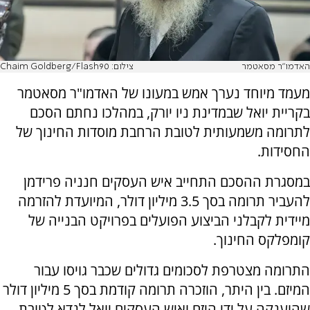
האדמו"ר מסאטמר
צילום: Chaim Goldberg/Flash90
מעמד מיוחד נערך אמש במעונו של האדמו"ר מסאטמר
בקריית יואל שבמדינת ניו יורק, במהלכו נחתם הסכם
לתרומה משמעותית לטובת הרחבת מוסדות החינוך של
החסידות.
במסגרת ההסכם התחייב איש העסקים חנניה פרידמן
להעביר תרומה בסך 3.5 מיליון דולר, המיועדת להזרמה
מיידית לקבלני הביצוע הפועלים בפרויקט הבנייה של
קומפלקס החינוך.
התרומה מצטרפת לסכומים גדולים שכבר גויסו עבור
המיזם. בין היתר, הוזכרה תרומה קודמת בסך 5 מיליון דולר
שהוענקה על ידי היזם ואיש העסקים יואל לנדא לטובת