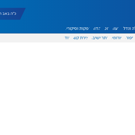
כ"ה באב תשפ"ו |
 ונדל"ן
דעות
אוכל
יהדות
הפקות וסיקורים
ספורט
פורומים
אתר ישיבה
יצירת קשר
עוד