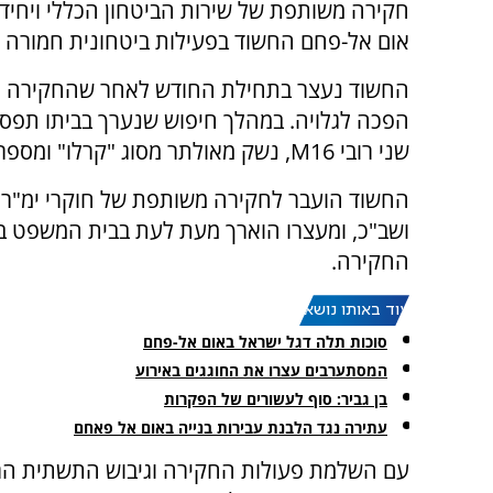
חקירה משותפת של שירות הביטחון הכללי ויחיד
אום אל-פחם החשוד בפעילות ביטחונית חמורה 
החשוד נעצר בתחילת החודש לאחר שהחקירה ה
הפכה לגלויה. במהלך חיפוש שנערך בביתו תפסו
שני רובי M16, נשק מאולתר מסוג "קרלו" ומספר מחסניות.
החשוד הועבר לחקירה משותפת של חוקרי ימ"ר
ושב"כ, ומעצרו הוארך מעת לעת בבית המשפט 
החקירה.
עוד באותו נושא:
סוכות תלה דגל ישראל באום אל-פחם
המסתערבים עצרו את החוגגים באירוע
בן גביר: סוף לעשורים של הפקרות
עתירה נגד הלבנת עבירות בנייה באום אל פאחם
עם השלמת פעולות החקירה וגיבוש התשתית הרא