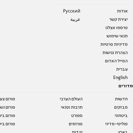
אודות
Pусский
יצירת קשר
عربية
פרסמו אצלנו
תנאי שימוש
מדיניות פרטיות
הצהרת נגישות
המייל האדום
עברית
English
מדורים
חדשות
העולם הערבי
פורום צע
מבזקים
תרבות ופנאי
פורום נשו
ביטחוני
ספורט
פורום בי
פוליטי-מדיני
פורומים
פורום בי
בארץ
יהדות