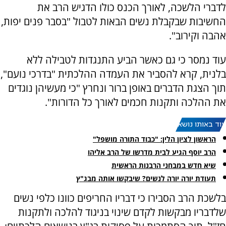
לדברי הלשכה, לאורך הכנס כולו הדגיש הרב את
החשיבות שבקבלת נשים הבאות לטבול "בסבר פנים יפות,
אהבה וקירוב".
עוד נמסר כי גם כאשר הביע התנגדות לטבילה ללא
בלנית, קרא להסביר את העמדה ההלכתית "בדרכי נועם",
תוך הצגת הדברים באופן ברור ונחרץ "כי מעשיהן נוגדים
את ההלכה ותקנות חכמים לאורך כל הדורות".
עוד באותו נושא:
הראשון לציון הלין: "כבוד התורה מושפל"
הרב יוסף הגיע לבית מדרשו של הרב אליהו
שיא חדש במבחני הרבנות הראשית
תעודת יורה יורה לנשים? שיבקשו אותה מבג"ץ
בלשכת הרב הסבירו כי דבריו החריפים כוונו כלפי נשים
שלדבריו מבקשות לקדם שינוי בניגוד להלכה ולתקנות