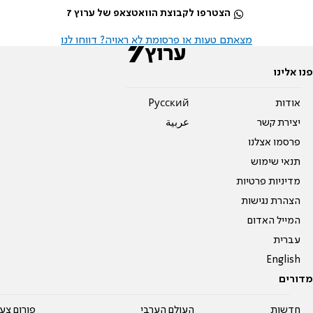
הצטרפו לקבוצת הוואטצאפ של ערוץ 7
מצאתם טעות או פרסומת לא ראויה? דווחו לנו
פנו אלינו
אודות
Pусский
יצירת קשר
عربية
פרסמו אצלנו
תנאי שימוש
מדיניות פרטיות
הצהרת נגישות
המייל האדום
עברית
English
מדורים
חדשות
העולם הערבי
פורום צע