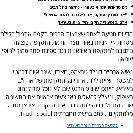
אם טראמפ יתקוף בטהרן - נתקוף בתל אביב
"אני מעדיף עסקה, אני לא רוצה להרוג אנשים"
ארה"ב וסעודיה תקפו מיליציות בעיראק
הדיווח מגיעה לאחר שארצות הברית תקפה אתמול בלילה
מטרות איראניות באזור מצר הורמוז. התקיפה בוצעה
בתגובה למתקפה האיראנית נגד ספינת סחר סמוך לחופי
עומאן.
נשיא ארה"ב דונלד טראמפ, מצידו, שיגר איום דרמטי
למשטר האייתוללות אחרי גל התקיפות של ארה"ב
באיראן. "ייתכן שיגיע הרגע שבו לא נוכל עוד לנהוג
באיפוק, וניאלץ להשלים באמצעים צבאיים את המשימה
שבה התחלנו בהצלחה רבה. אם זה יקרה, איראן תחדל
מלהתקיים", כתב ברשת החברתית Truth Social.
לקריאת הכתבה באתר באנגלית