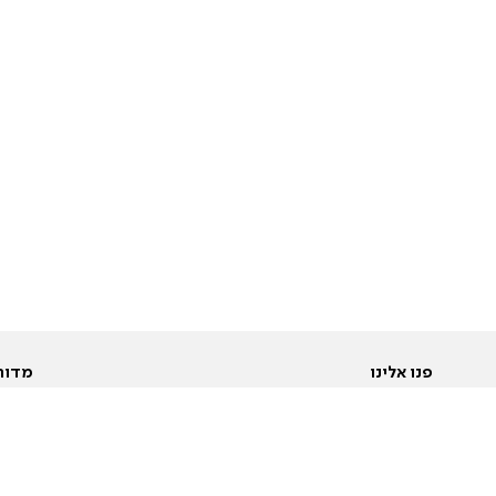
פנו אלינו
מדור
אודות
Pусский
חד
יצירת קשר
عربية
מב
פרסמו אצלנו
בי