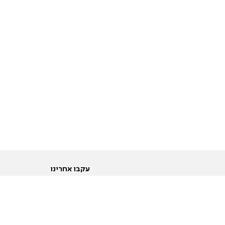
עקבו אחרינו
ות
טוויטר
ם הריון ולידה
פייסבוק
ום לקראת נישואין וזוגיות
אינסטגרם