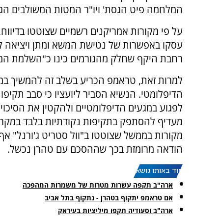
המלחמה פיט הגסת' ויו"ר המטות המשולבים הגנרל
על פי מקורות אמריקנים רשמיים שצוטטו בדיווח, 
עסקו באפשרות של נטישת המשא ומתן ויציאה 
רחבת היקף שחלק מהגורמים כינו כ"השלמת המ
למרות זאת, טראמפ הכריע בשלב זה להמשיך במ
הדיפלומטי. הנשיא הסביר ליועציו כי סבב תקיפו
לפגוע במגעים הדיפלומטיים ולהקטין את הסיכויים
מעדיף להסתפק בתקיפות נקודתיות בלבד במקרי
מקורות בממשל שצוטטו ב"וול סטריט ג'ורנל" א
הודאה מרומזת בכך שההסכם עם טהרן נכשל.
עוד באותו נושא:
ארה"ב תקפה עשרות מטרות של משמרות המהפכה
אם טראמפ יתקוף בטהרן - נתקוף בתל אביב
ארה"ב וסעודיה תקפו מיליציות בעיראק