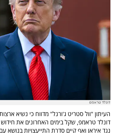
דונלד טראמפ
העיתון "וול סטריט ג'ורנל" מדווח כי נשיא ארצות
דונלד טראמפ, שקל בימים האחרונים את חידוש
נגד איראן ואף קיים סדרת התייעצויות בנושא עם