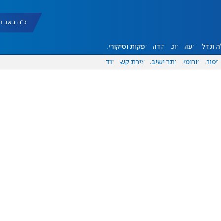
כ"ה באב תשפ"ו |
 ונדל"ן
דעות
אוכל
יהדות
הפקות וסיקורים
ספורט
פורומים
אתר ישיבה
יצירת קשר
עוד