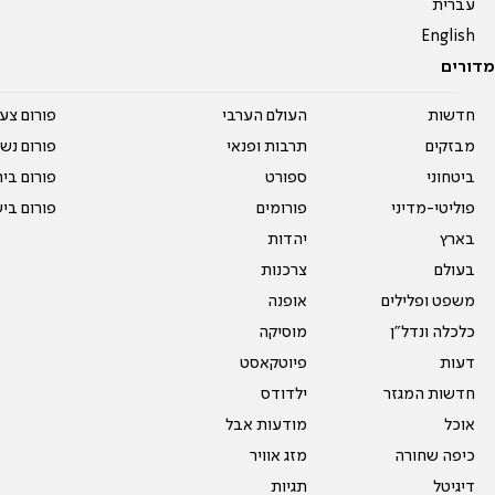
עברית
English
מדורים
חדשות
העולם הערבי
פורום צע
מבזקים
תרבות ופנאי
פורום נשו
ביטחוני
ספורט
פורום בי
פוליטי-מדיני
פורומים
פורום בי
בארץ
יהדות
בעולם
צרכנות
משפט ופלילים
אופנה
כלכלה ונדל"ן
מוסיקה
דעות
פיוטקאסט
חדשות המגזר
ילדודס
אוכל
מודעות אבל
כיפה שחורה
מזג אוויר
דיגיטל
תגיות