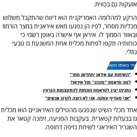
אזעקות גם בכווית.
הרקע למהלומה האמריקנית הוא דיווח שהתקבל משלוש
מכליות מסחר, לפיו הן נפגעו מאש איראנית במצר הורמוז
ובאזור הסמוך לו. איראן אף אישרה באופן רשמי כי
כוחותיה תקפו לפחות מכלית אחת המשנעת גז טבעי
נוזלי.
עוד באותו נושא:
"השיחות עם איראן יתחדשו מחר"
למה טראמפ "מזגזג" מול איראן?
נתניהו יציג לטראמפ הוכחות להתעצמות הגרעין
"אני מעדיף עסקה, אני לא רוצה להרוג אנשים"
אחד מכלי השיט שנפגעו מהטילים האיראניים הוא מכלית
גז בבעלות קטארית. בעקבות הפגיעה, זימנה קטאר את
השגריר האיראני לשיחת נזיפה דחופה.