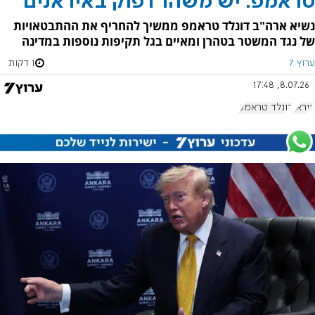
טראמפ: יש משהו דפוק באיראנים
נשיא ארה"ב דונלד טראמפ ממשיך להחריף את ההתבטאויות
של נגד המשטר בטהרן ומאיים בגל תקיפות נוספות במדינה
ערוץ 7
1 דקות
8.07.26, 17:48
איראן
דונלד טראמפ