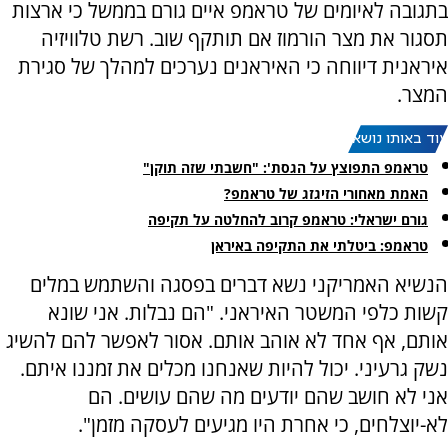
בתגובה לאיומים של טראמפ איים גורם בממשל כי ארצות
תסגור את מצר הורמוז אם תותקף שוב. רשת טלוויזיה
איראנית דיווחה כי האיראנים נערכים למהלך של סגירת
המצר.
עוד באותו נושא:
טראמפ התפוצץ על הגסת': "חשבתי שזה תוקן"
האמת מאחורי הזיגזג של טראמפ?
גורם ישראלי: טראמפ קרוב להחלטה על תקיפה
טראמפ: ביטלתי את התקיפה באיראן
הנשיא האמריקני נשא דברים בפסגה והשתמש במלים
קשות כלפי המשטר האיראני. "הם נבלות. אני שונא
אותם, אף אחד לא אוהב אותם. אסור לאפשר להם להשיג
נשק גרעיני. יכול להיות שאנחנו מכלים את זמננו איתם.
אני לא חושב שהם יודעים מה שהם עושים. הם
לא-יוצלחים, כי אחרת היו מגיעים לעסקה מזמן".