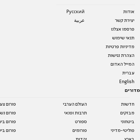
אודות
Pусский
יצירת קשר
عربية
פרסמו אצלנו
תנאי שימוש
מדיניות פרטיות
הצהרת נגישות
המייל האדום
עברית
English
מדורים
חדשות
העולם הערבי
פורום צע
מבזקים
תרבות ופנאי
פורום נשו
ביטחוני
ספורט
פורום בי
פוליטי-מדיני
פורומים
פורום בי
בארץ
יהדות