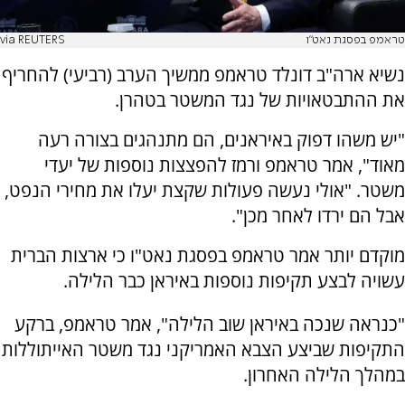
טראמפ בפסגת נאט"ו
via REUTERS
נשיא ארה"ב דונלד טראמפ ממשיך הערב (רביעי) להחריף
את ההתבטאויות של נגד המשטר בטהרן.
"יש משהו דפוק באיראנים, הם מתנהגים בצורה רעה
מאוד", אמר טראמפ ורמז להפצצות נוספות של יעדי
משטר. "אולי נעשה פעולות שקצת יעלו את מחירי הנפט,
אבל הם ירדו לאחר מכן".
מוקדם יותר אמר טראמפ בפסגת נאט"ו כי ארצות הברית
עשויה לבצע תקיפות נוספות באיראן כבר הלילה.
"כנראה שנכה באיראן שוב הלילה", אמר טראמפ, ברקע
התקיפות שביצע הצבא האמריקני נגד משטר האייתוללות
במהלך הלילה האחרון.