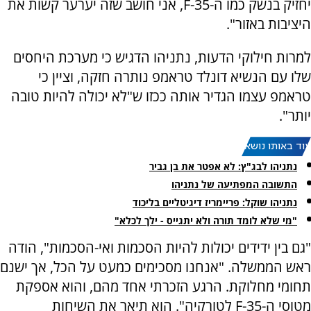
יחזיק בנשק כמו ה-F-35, אני חושב שזה יערער קשות את
היציבות באזור".
למרות חילוקי הדעות, נתניהו הדגיש כי מערכת היחסים
שלו עם הנשיא דונלד טראמפ נותרה חזקה, וציין כי
טראמפ עצמו הגדיר אותה ככזו ש"לא יכולה להיות טובה
יותר".
עוד באותו נושא:
נתניהו לבג"ץ: לא אפטר את בן גביר
התשובה המפתיעה של נתניהו
נתניהו שוקל: פריימריז דיגיטליים בליכוד
"מי שלא לומד תורה ולא יתגייס - ילך לכלא"
"גם בין ידידים יכולות להיות הסכמות ואי-הסכמות", הודה
ראש הממשלה. "אנחנו מסכימים כמעט על הכל, אך ישנם
תחומי מחלוקת. הרגע הזכרתי אחד מהם, והוא אספקת
מטוסי ה-F-35 לטורקיה". הוא תיאר את השיחות