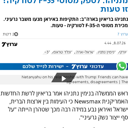
נתניהו: לספק מטוסי F-35 לטורקיה?
זו טעות
נתניהו בריאיון בארה"ב: התקיפות באיראן מנעו משבר גרעיני.
מכירת מטוסי ה-F-35 לטורקיה - טעות.
ערוץ 7
2 דקות
8.07.26, 4:44
טורקיה
בנימין נתניהו
ישראל-ארה"ב
דונלד טראמפ
F-35
Netanyahu on his relationship with Trump: Friends can have
agreements, disagreements | The
ראש הממשלה בנימין נתניהו אמר בריאיון לרשת החדשות
האמריקנית Newsmax כי העימות בין ארצות הברית,
ישראל ואיראן נבע במידה רבה מכך שטהרן הייתה "על
סף ייצור נשק גרעיני".