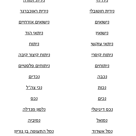
נירו לוי
נירית זמורה
נירית חוטובלי
נירית ראוכברגר
נישואים
נישואים אזרחיים
נישואין
ניתאי הוד
ניתאי עוקשי
ניתוח
ניתוח קיסרי
ניתוח קיצור קיבה
ניתוחים
ניתוחים פלסטיים
נכבה
נכדים
נכות
נכי צה"ל
נכים
נכס
נכס דיגיטלי
נלסון מנדלה
נמואל
נמיביה
נמל אשדוד
נמל התעופה בן גוריון