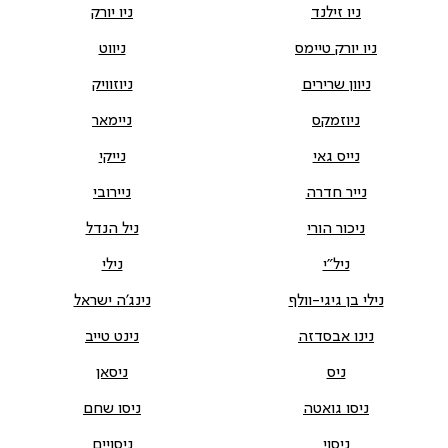
ניו זילנד
ניו יורק
ניו יורק טיימס
ניווט
ניוון שרירים
ניוזוויק
ניוזמקס
ניימאר
נייס גאי
נייקי
נייר חדרה
ניירובי
ניכור הורי
ניל הנדל
ניל"י
נילי
נילי בן גיגי-וולף
נינג'ה ישראל
נינו אבסדזה
נינט טייב
ניס
ניסאן
ניסו גואטה
ניסו שחם
ניסוי
ניסויים