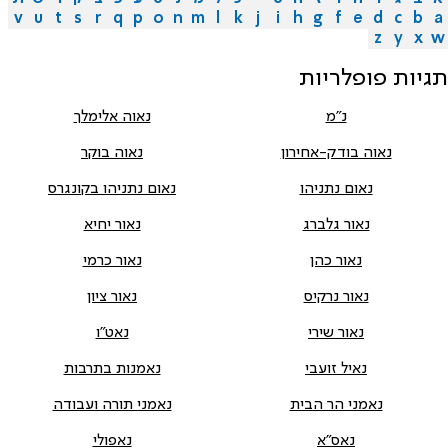
v
u
t
s
r
q
p
o
n
m
l
k
j
i
h
g
f
e
d
c
b
a
z
y
x
w
תגיות פופלריות
נ"מ
נאוה אלימלך
נאוה בודק-אחירון
נאוה בוקר
נאום נתניהו
נאום נתניהו בקונגרס
נאור גלברג
נאור יחיא
נאור כהן
נאור כרמי
נאור נרקיס
נאור ציון
נאור שירי
נאט"ו
נאיל זועבי
נאמנות בתרבות
נאמני הר הבית
נאמני תורה ועבודה
נאס"א
נאפולי