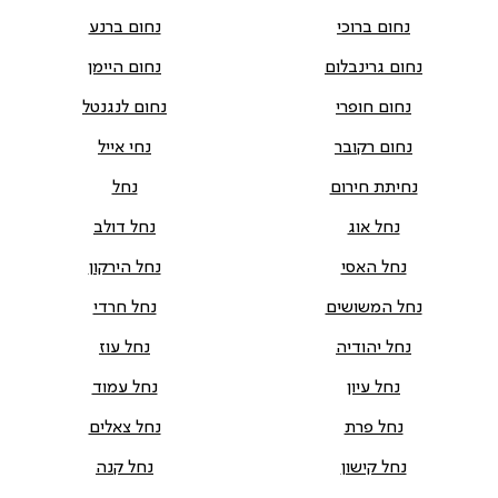
נחום ברוכי
נחום ברנע
נחום גרינבלום
נחום היימן
נחום חופרי
נחום לנגנטל
נחום רקובר
נחי אייל
נחיתת חירום
נחל
נחל אוג
נחל דולב
נחל האסי
נחל הירקון
נחל המשושים
נחל חרדי
נחל יהודיה
נחל עוז
נחל עיון
נחל עמוד
נחל פרת
נחל צאלים
נחל קישון
נחל קנה