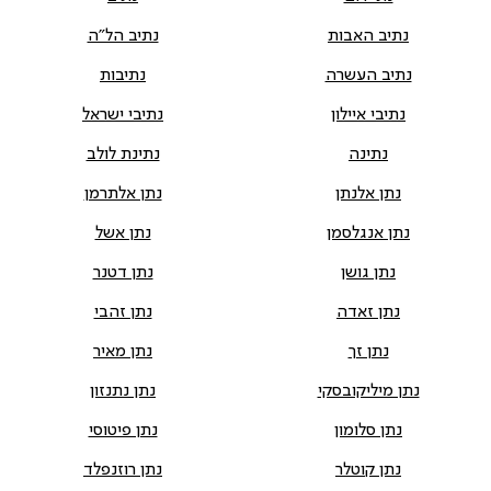
נתיב האבות
נתיב הל"ה
נתיב העשרה
נתיבות
נתיבי איילון
נתיבי ישראל
נתינה
נתינת לולב
נתן אלנתן
נתן אלתרמן
נתן אנגלסמן
נתן אשל
נתן גושן
נתן דטנר
נתן זאדה
נתן זהבי
נתן זך
נתן מאיר
נתן מיליקובסקי
נתן נתנזון
נתן סלומון
נתן פיטוסי
נתן קוטלר
נתן רוזנפלד