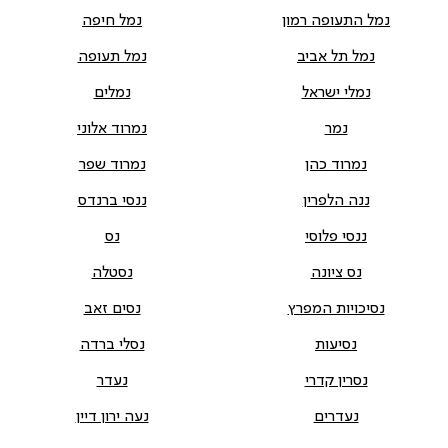
נמל התעופה רמון
נמל חיפה
נמל תל אביב
נמל תעופה
נמלי ישראל
נמלים
נמר
נמרוד אלוני
נמרוד כהן
נמרוד שפר
ננה הלפרין
ננסי ברנדס
ננסי פלוסי
נס
נס ציונה
נסטלה
נסיכויות המפרץ
נסים זאב
נסיעות
נסלי ברדה
נסרין קדרי
נעדר
נעדרים
נעה ירון דיין