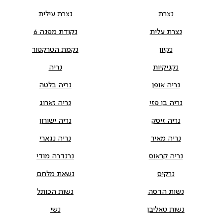
נצרת
נצרת עילית
נצרת עלית
נקודת מפנה 6
נקיון
נקמת הטרקטור
נקניקיות
נריה
נריה אופן
נריה בלטה
נריה בן פזי
נריה זארוג
נריה זיסק
נריה ישורון
נריה מאיר
נריה נגארי
נריה קראוס
נרנדרה מודי
נרקיס
נשאת מלחם
נשות הדסה
נשות הכותל
נשות טאליבן
נשי