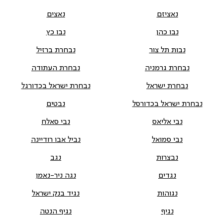
נאציזם
נאצים
נבו כהן
נבו כץ
נבות תל צור
נבחרת ברזיל
נבחרת גרמניה
נבחרת העתודה
נבחרת ישראל
נבחרת ישראל בכדורגל
נבחרת ישראל בכדורסל
נבטים
נבי אליאס
נבי סאלח
נבי סמואל
נביל אבו רודיינה
נבצרות
נגב
נגדים
נגה ניר-נאמן
נגוהות
נגיד בנק ישראל
נגיף
נגיף הנטה