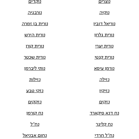
נוצרים
נוקדים
נוקיה
נורבגיה
נוריאל דובין
נורית בן זמרה
נורית גלרון
נורית הירש
נורית יערי
נורית קורן
נורית קנטי
נורית שכטר
נורמן עיסא
נותי ליברמן
נזילה
נזילות
נזיקין
נזקי טבע
נזקים
נזקקים
נח דנא פיקארד
נח קורמן
נח קליגר
נח"ל
נח"ל חרדי
נחום אבניאל