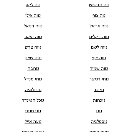
נוה חבשוש
נוה לקס
נוה צוף
נווה אילן
נווה אריאל
נווה דניאל
נווה דקלים
נווה יעקב
נווה לשם
נווה צדק
נווה צוף
נווה שאנן
נווה שמיר
נוחבה
נוחי דנקנר
נוחי מנדל
נוי בר
נוירולוגיה
נוכחות
נוכל הטינדר
נונו
נוני מוזס
נוסטלגיה
נועה אייל