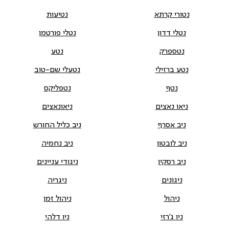
נטורי קרתא
נטיעות
נטלי דדון
נטלי פורטמן
נטספרק
נטע
נטע ברזילי
נטעלי שם-טוב
נטף
נטפליקס
ניאו נאצים
ניאונאצים
ניב אסרף
ניב כליל החורש
ניב לובטון
ניב נחמיה
ניב רסקין
ניגודי עניינים
ניגונים
ניגריה
ניהול
ניהול זמן
ניו ג'רזי
ניו דלהי