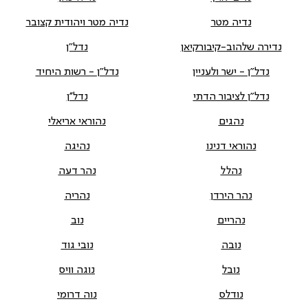
נדיה מטר
נדיה מטר ויהודית קצובר
נדירה שלהוב-קיבורקיאן
נדל"ן
נדל"ן - ישר ולעניין
נדל"ן - רשות היחיד
נדל"ן לציבור הדתי
נדל''ן
נהגים
נהוראי אריאלי
נהוראי דנינו
נהיגה
נהלל
נהר דעה
נהר הירדן
נהריה
נהריים
נוב
נובה
נובי גוד
נובל
נוגה וויס
נודלס
נוה דרומי