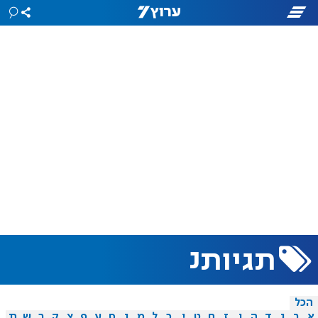
נ
תגיות
הכל
א
ב
ג
ד
ה
ו
ז
ח
ט
י
כ
ל
מ
נ
ס
ע
פ
צ
ק
ר
ש
ת