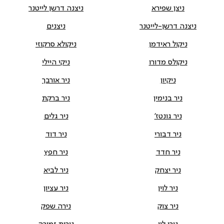
ניצן שפירא
ניצנה דרשן לייטנר
ניצנה דרשן-לייטנר
ניצנים
ניקול ראידמן
ניקולא סרקוזי
ניקולס מדורו
ניקי היילי
ניקיון
ניר אורבך
ניר בנימין
ניר ברקת
ניר גונטז'
ניר גלים
ניר דבורי
ניר דוד
ניר חדד
ניר חפץ
ניר יצחק
ניר לביא
ניר לוין
ניר עציון
ניר צוק
נירה שפק