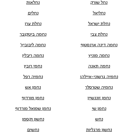
נחל שורק
נחלאות
נחליאל
נחלים
נחלת ישראל
נחלת ערן
נחלת צבי
נחמה ביטקובר
נחמה דינה ארנסטוף
נחמה ליבוביץ'
נחמה מוניץ
נחמה ריבלין
נחמה תאנה
נחמי רובין
נחמיה גרשוני-איילהו
נחמיה רפל
נחמיה שטרסלר
נחמן אש
נחמן זוננשיין
נחמן מורדוף
נחמן שי
נחמן שמואל מורדוף
נחש
נחשון וקסמן
נחשון מרגליות
נחשים