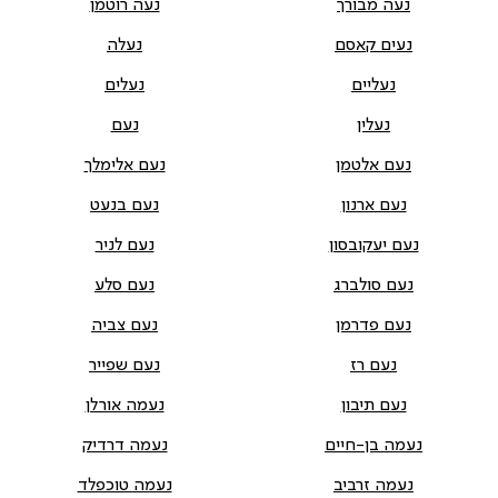
נעה מבורך
נעה רוטמן
נעים קאסם
נעלה
נעליים
נעלים
נעלין
נעם
נעם אלטמן
נעם אלימלך
נעם ארנון
נעם בנעט
נעם יעקובסון
נעם לניר
נעם סולברג
נעם סלע
נעם פדרמן
נעם צביה
נעם רז
נעם שפייר
נעם תיבון
נעמה אורלן
נעמה בן-חיים
נעמה דרדיק
נעמה זרביב
נעמה טוכפלד