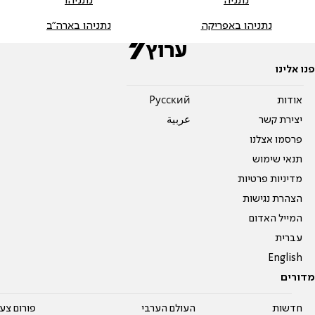
נתניה
נתניהו
נתניהו באפריקה
נתניהו בארה"ב
פנו אלינו
אודות
Pусский
יצירת קשר
عربية
פרסמו אצלנו
תנאי שימוש
מדיניות פרטיות
הצהרת נגישות
המייל האדום
עברית
English
מדורים
חדשות
העולם הערבי
פורום צע