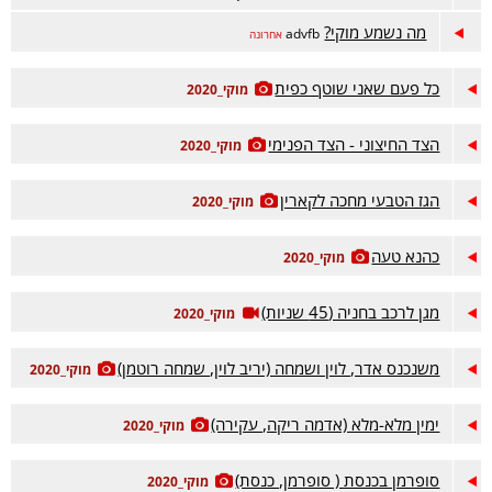
מה נשמע מוקי?
advfb
אחרונה
כל פעם שאני שוטף כפית
מוקי_2020
הצד החיצוני - הצד הפנימי
מוקי_2020
הגז הטבעי מחכה לקארין
מוקי_2020
כהנא טעה
מוקי_2020
מגן לרכב בחניה (45 שניות)
מוקי_2020
משנכנס אדר, לוין ושמחה (יריב לוין, שמחה רוטמן)
מוקי_2020
ימין מלא-מלא (אדמה ריקה, עקירה)
מוקי_2020
סופרמן בכנסת ( סופרמן, כנסת)
מוקי_2020