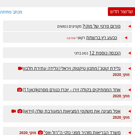
שרשור חדש
מכתב פתיחה
פורום פרטי של מוקי?
מקפיצים נטושים
ככעע רץ ברשתת
רקאני
אחרונה
הכנסה נוספת 12
נטע ברזני
גלידת קוטג'|מתכון טיקטוק ויראלי|גלידה עתירת חלבון
מוקי_2020
אחד הממתיקים בקולה זירו - יוכרז כגורם מסרטן(כאן11)
מוקי_2020
אפל מציגה את משקפי המציאות המעורבת שלה (וידאו)
מוקי_2020
משרד הבריאות מזהיר מפני נזקי ה"רול-אפ"
מוקי_2020