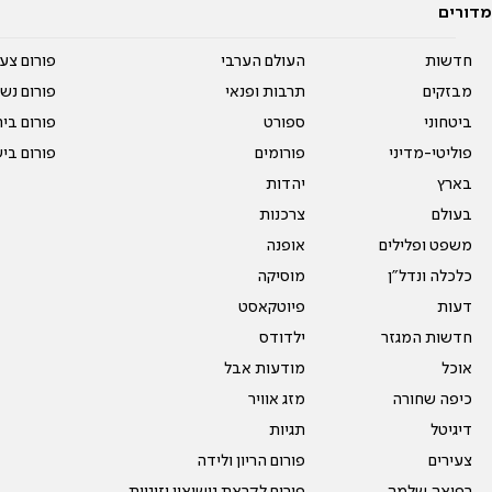
מדורים
חדשות
העולם הערבי
פורום צע
מבזקים
תרבות ופנאי
פורום נשו
ביטחוני
ספורט
פורום בי
פוליטי-מדיני
פורומים
פורום בי
בארץ
יהדות
בעולם
צרכנות
משפט ופלילים
אופנה
כלכלה ונדל"ן
מוסיקה
דעות
פיוטקאסט
חדשות המגזר
ילדודס
אוכל
מודעות אבל
כיפה שחורה
מזג אוויר
דיגיטל
תגיות
צעירים
פורום הריון ולידה