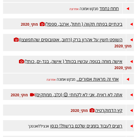
חחח נחמד
מבקש אמונה
אחרונה
בינתיים בפתח תקווה ( חתול, ארנב, ספסל)
מוקי_2020
השופט חשין על אהרון ברק (רחוב, אוטובוסים שהתפוצצו)
מוקי_2020
אישה מוחה בגופה עכשיו בכותל ( אישה, בגד-ים, כותל)
מוקי_2020
אחי זה מראות אסורים..
מבקש אמונה
אחרונה
אתה לא ראית, אני לא לקחתי 😌 (כלב, ממתקים)
מוקי_2020
קץ הדמוקרטיה
מוקי_2020
רוצים לעבוד בזמנים שלכם ברשת?! כנסו
אנציללואנטנך