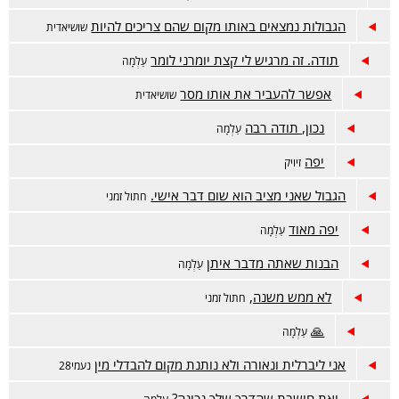
הגבולות נמצאים באותו מקום שהם צריכים להיות
שושיאדית
תודה. זה מרגיש לי קצת יומרני לומר
עַלְמָה
אפשר להעביר את אותו מסר
שושיאדית
נכון, תודה רבה
עַלְמָה
יפה
זיויק
הגבול שאני מציב הוא שום דבר אישי.
חתול זמני
יפה מאוד
עַלְמָה
הבנות שאתה מדבר איתן
עַלְמָה
לא ממש משנה,
חתול זמני
🙏
עַלְמָה
אני ליברלית ונאורה ולא נותנת מקום להבדלי מין
נעמי28
ואת חושבת שהדרך שלך נכונה?