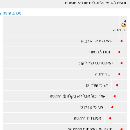
ורוצים לשתף? עלתה לכם תובנה? מוזמנים
בכיף :)
מכתב פתיחה
הרמוניה
שאלה יפה!
אני:)))))
תודה!
הרמוניה
האינטרנט
כל קול קן כן
..
הרמוניה
יש
כל קול קן כן
אולי יכול אבל לא בקלות(:
הרמוניה
אני
כל קול קן כן
אממ חח
הרמוניה
תודה על השיתוף
מחפש שם