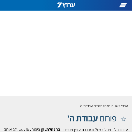
ערוץ 7
פורומים
פורום עבודת ה'
פורום
עבודת ה'
בהנהלת:
קן ציפור
,
advfb
,
לב אוהב
עבודת ה' - מתלבטים? נגע בכם עניין מסויים