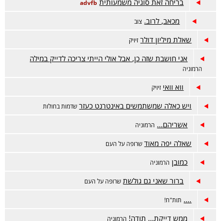
בריחה זאת סוגיה משמעותית
advfb
מכאב, לרוב.
צוב
שאלת מיליון דולר
זיויק
אני חושבת שזה כן, אבל אולי הייתי צריכה לדייק במילה
הרמוניה
ווא וואי
זיויק
ויש כאלה שמשתמשים באינטרנט כעזר
שדמות בחולות
אשריהם...
הרמוניה
שאלה יפה מאוד
שרופה על העם
כמובן
הרמוניה
ברור שאני גם גולשת
שרופה על העם
....
תות"ח!
ממש דייקת... תודה!
הרמוניה