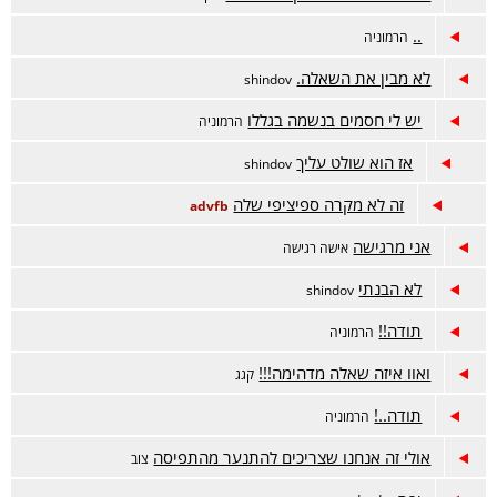
..
הרמוניה
לא מבין את השאלה.
shindov
יש לי חסמים בנשמה בגללו
הרמוניה
אז הוא שולט עליך
shindov
זה לא מקרה ספיציפי שלה
advfb
אני מרגישה
אישה רגישה
לא הבנתי
shindov
תודה!!
הרמוניה
ואוו איזה שאלה מדהימה!!!
קגג
תודה..!
הרמוניה
אולי זה אנחנו שצריכים להתנער מהתפיסה
צוב