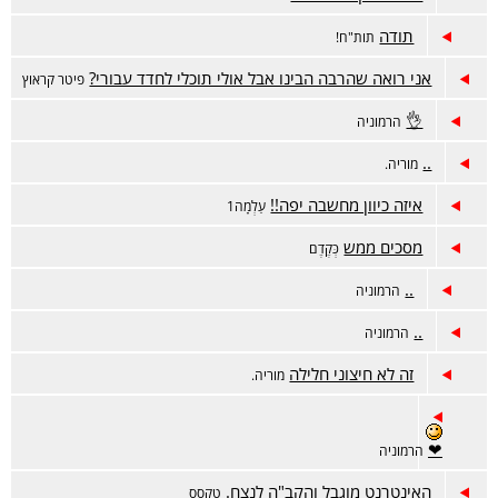
תודה
תות"ח!
אני רואה שהרבה הבינו אבל אולי תוכלי לחדד עבורי?
פיטר קראוץ
👌
הרמוניה
..
מוריה.
איזה כיוון מחשבה יפה!!
עַלְמָה1
מסכים ממש
כְּקֶדֶם
..
הרמוניה
..
הרמוניה
זה לא חיצוני חלילה
מוריה.
❤
הרמוניה
האינטרנט מוגבל והקב"ה לנצח.
טקסס