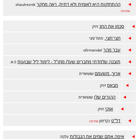
ההתחזקות היא לאומית ולא דתית, ראה מחקר
shaulreznik
אחרונה
סכמו את החג
זיויק
חצי־חצי.
חתול זמני
עבר מהר
ofirmendel
תובנה שלמדתי מחברים שעלו מחו"ל - לימוד ליל שבועות
פ.א.
ארוך, משעמם
שושיאדית
מבאס
זיויק
ההורים שלו
שושיאדית
אוקי
זיויק
דל"פ
נקדימון
אחרונה
איפה אתם שמים את הגבולות
עַלְמָה