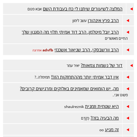
המלצה לשיעורים שיתנו לי כח בעבודת השם
אבא פגום
הרב פרץ אינהורן
עשב לימון
הרב יובל מיטלמן, הרב דוד אמיתי תלוי מה הסגנון שלך
החיים מאושרים
הרב וורשבסקי, הרב שניאור אשכנזי
advfb
אחרונה
דור של נשמות צמאות?
יאיר עמר
אין דבר אמיתי יותר מההתחזקות הזו!!
תמימלה..?
מה, יש הומואים שמאמינים באלוקים ומרגישים קרובים?
פשוט אני..
היא שטחית וזמנית
shaulreznik
מה הבעיה בזה?
כְּקֶדֶם
זה מגיע
oo