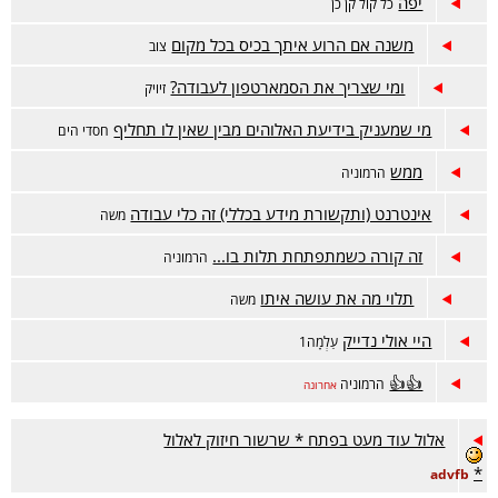
יפה
כל קול קן כן
משנה אם הרוע איתך בכיס בכל מקום
צוב
ומי שצריך את הסמארטפון לעבודה?
זיויק
מי שמעניק בידיעת האלוהים מבין שאין לו תחליף
חסדי הים
ממש
הרמוניה
אינטרנט (ותקשורת מידע בכללי) זה כלי עבודה
משה
זה קורה כשמתפתחת תלות בו...
הרמוניה
תלוי מה את עושה איתו
משה
היי אולי נדייק
עַלְמָה1
👍👍
הרמוניה
אחרונה
אלול עוד מעט בפתח * שרשור חיזוק לאלול
*
advfb