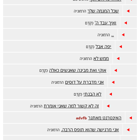
שכל המגמה שלך
הרמוניה
ואיך עבד ה'
כְּקֶדֶם
..
הרמוניה
יפה אבל
כְּקֶדֶם
ממש לא
הרמוניה
אוקי ואת מבינה שאנשים כאלה
כְּקֶדֶם
אני מדברת על דוסים
הרמוניה
לא הבנתי
כְּקֶדֶם
זה לא קשור למה שאני אומרת
הרמוניה
האינטרנט מאתגר
advfb
אני מרגישה שהוא תופס הרבה.
הרמוניה