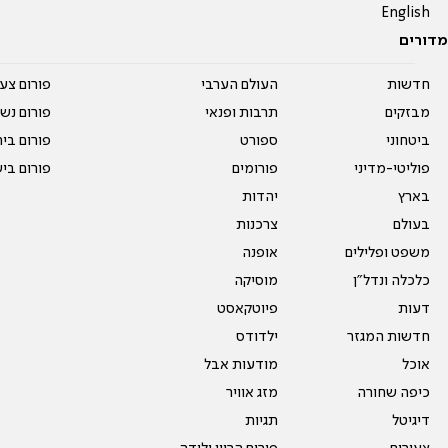
English
מדורים
חדשות
העולם הערבי
פורום צע
מבזקים
תרבות ופנאי
פורום נשו
ביטחוני
ספורט
פורום בי
פוליטי-מדיני
פורומים
פורום בי
בארץ
יהדות
בעולם
צרכנות
משפט ופלילים
אופנה
כלכלה ונדל"ן
מוסיקה
דעות
פיוטקאסט
חדשות המגזר
ילדודס
אוכל
מודעות אבל
כיפה שחורה
מזג אוויר
דיגיטל
תגיות