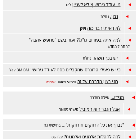
מי עודד גירושין? לא לעניין
ליס
נכון.
נחלת
לא ראיתי דבר כזה
זיויק
למה אתה בפורום גו"ג?? ועוד בשם "מחפש אהבה"
להתחיל מחדש
יש בכך משהו.
נחלת
כי יש פעילי פרוגרס שמקבלים כסף לעודד גירושין
YaviBM BM
חני בצון מדברת על זה
מישהי נשואה
אחרונה
תגידו...
איילה במדבר
אבל הגבר הוא המוביל
מישהי נשואה
"נברך את כל הרווקים והרווקות"...
בראשית נח
למה להפלות אלמנים ואלמנות?
על הנס