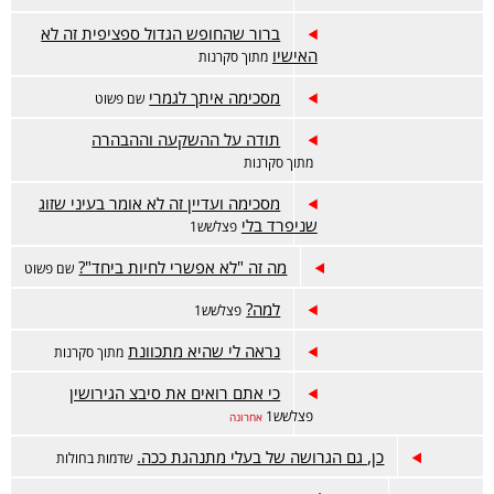
ברור שהחופש הגדול ספציפית זה לא
האישיו
מתוך סקרנות
מסכימה איתך לגמרי
שם פשוט
תודה על ההשקעה וההבהרה
מתוך סקרנות
מסכימה ועדיין זה לא אומר בעיני שזוג
שניפרד בלי
פצלשש1
מה זה "לא אפשרי לחיות ביחד"?
שם פשוט
למה?
פצלשש1
נראה לי שהיא מתכוונת
מתוך סקרנות
כי אתם רואים את סיבצ הגירושין
פצלשש1
אחרונה
כן, גם הגרושה של בעלי מתנהגת ככה.
שדמות בחולות