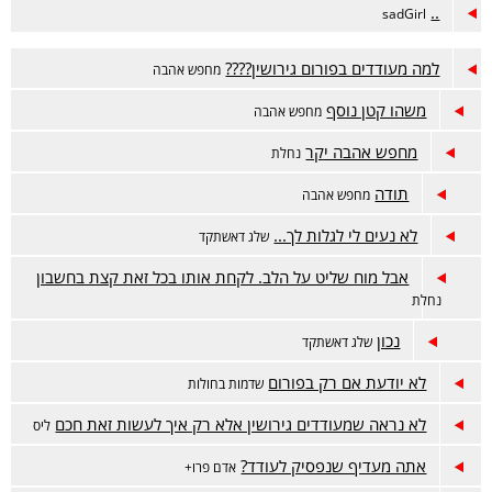
..
sadGirl
למה מעודדים בפורום גירושין????
מחפש אהבה
משהו קטן נוסף
מחפש אהבה
מחפש אהבה יקר
נחלת
תודה
מחפש אהבה
לא נעים לי לגלות לך...
שלג דאשתקד
אבל מוח שליט על הלב. לקחת אותו בכל זאת קצת בחשבון
נחלת
נכון
שלג דאשתקד
לא יודעת אם רק בפורום
שדמות בחולות
לא נראה שמעודדים גירושין אלא רק איך לעשות זאת חכם
ליס
אתה מעדיף שנפסיק לעודד?
אדם פרו+