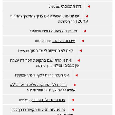
לזה התכוונתי
שם פשוט
יש פגיעות, השאלה אם צריך להמשיך להחריף
עד 120
מתוך סקרנות
מעניין מה שאתה רושם
פצלשש1
יש בזה משהו...
מתוך סקרנות
קצת לא מתיישב לי עד הסוף
פצלשש1
את אומרת שגם בתקופת הפרידה עצמה
אין כעסים אפילו?
מתוך סקרנות
אני מנסה לרדת לסוף דעתך
פצלשש1
בדרך כלל, המסקנה אליה הגיעו ש"לא
אפשרי להמשיך יחד"
מתוך סקרנות
אכזבה שהחלום התנפץ
פצלשש1
גם פגיעות מגיעות מקשר בדרך כלל
מתוך סקרנות