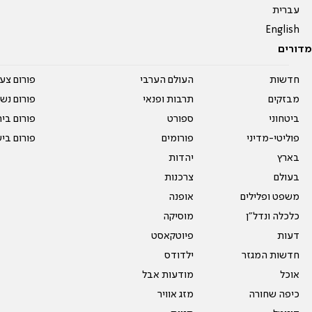
עברית
English
מדורים
חדשות
העולם הערבי
פורום צע
מבזקים
תרבות ופנאי
פורום נשו
ביטחוני
ספורט
פורום בי
פוליטי-מדיני
פורומים
פורום בי
בארץ
יהדות
בעולם
צרכנות
משפט ופלילים
אופנה
כלכלה ונדל"ן
מוסיקה
דעות
פיוטקאסט
חדשות המגזר
ילדודס
אוכל
מודעות אבל
כיפה שחורה
מזג אוויר