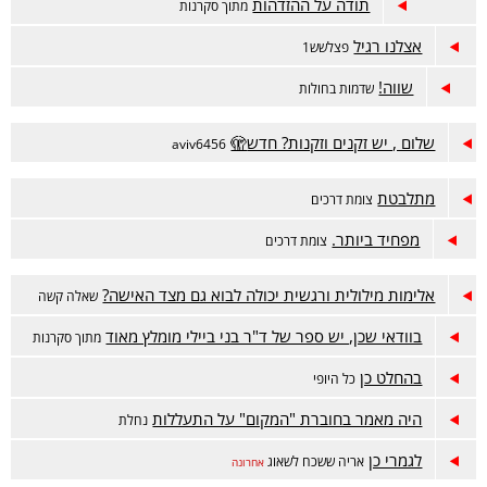
תודה על ההזדהות
מתוך סקרנות
אצלנו רגיל
פצלשש1
שווה!
שדמות בחולות
שלום , יש זקנים וזקנות? חדש🫣
aviv6456
מתלבטת
צומת דרכים
מפחיד ביותר.
צומת דרכים
אלימות מילולית ורגשית יכולה לבוא גם מצד האישה?
שאלה קשה
בוודאי שכן, יש ספר של ד"ר בני ביילי מומלץ מאוד
מתוך סקרנות
בהחלט כן
כל היופי
היה מאמר בחוברת "המקום" על התעללות
נחלת
לגמרי כן
אריה ששכח לשאוג
אחרונה