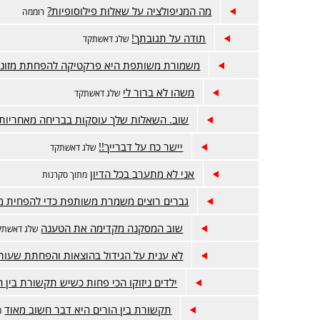
מה המניפולציה על שאלות פילוסופיות?
רוממה
תודה על תגובתך!
שלג דאשתקד
משמורת משותפת היא פרקטיקה להפחתת מזונו
משהו לא ברור לי
שלג דאשתקד
שוב. השאלות שלך עוסקות בבריחה מאחריות.
יישר כח על דברייך!!
שלג דאשתקד
אני לא מתערב בכל הדיון
מתוך סקרנות
גברים רוצים משמרת משותפת כדי להפחית מז
שוב המסקנה מקדימה את הטענה
שלג דאשתק
לא ענית על הגידול בהוצאות והפחתת שעות
ילדים ניזוקו הכי פחות כשיש תקשורת בין ה
תקשורת בין הורים היא דבר חשוב מאוד
מ