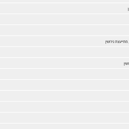
מתייעצת גירושין
שין