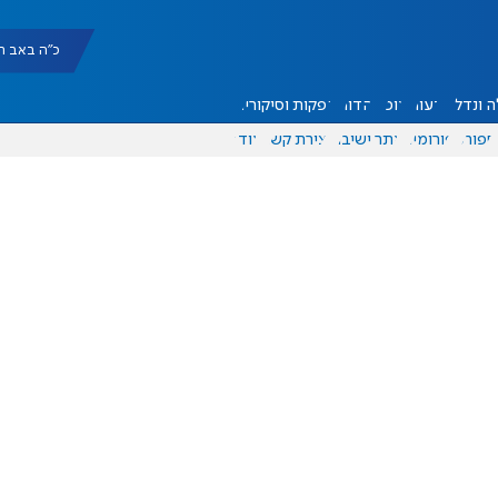
כ"ה באב תשפ"ו |
 ונדל"ן
דעות
אוכל
יהדות
הפקות וסיקורים
ספורט
פורומים
אתר ישיבה
יצירת קשר
עוד