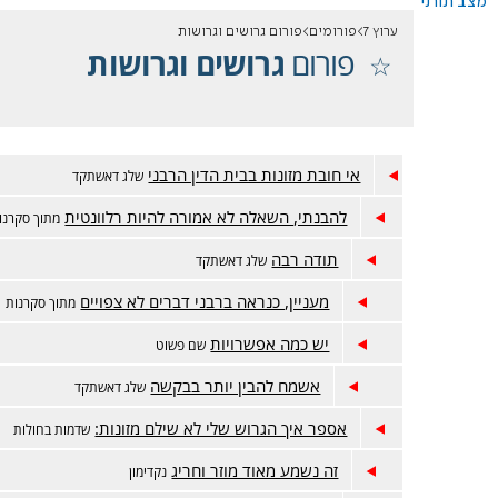
מצב תורני
ערוץ 7
פורומים
פורום גרושים וגרושות
פורום
גרושים וגרושות
אי חובת מזונות בבית הדין הרבני
שלג דאשתקד
להבנתי, השאלה לא אמורה להיות רלוונטית
מתוך סקרנו
תודה רבה
שלג דאשתקד
מעניין, כנראה ברבני דברים לא צפויים
מתוך סקרנות
יש כמה אפשרויות
שם פשוט
אשמח להבין יותר בבקשה
שלג דאשתקד
אספר איך הגרוש שלי לא שילם מזונות:
שדמות בחולות
זה נשמע מאוד מוזר וחריג
נקדימון