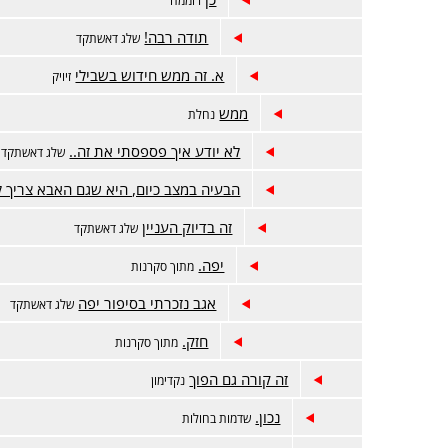
תודה רבה!
שלג דאשתקד
א. זה ממש חידוש בשבילי
זיויק
ממש
נחלת
לא יודע איך פספסתי את זה..
שלג דאשתקד
הבעיה במצב כיום, היא שגם האבא צריך 
זה בדיוק העניין
שלג דאשתקד
יפה.
מתוך סקרנות
אגב נזכרתי בסיפור יפה
שלג דאשתקד
חזק.
מתוך סקרנות
זה קורה גם הפוך
נקדימון
נכון.
שדמות בחולות