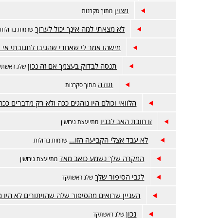
מצוין
מתוך סקרנות
לא מצאתי למה אינך יכול לערוך
שדמות בחולות
מישהו אמר לי שאחרי שהגיבו לתגובתי אי 
תנסה לבדוק בעצמך אם זה נכון
שלג דאשתק
תודה
מתוך סקרנות
הלוואי וכולם היו נוהגים ככה ולא רק מדברים ככה
זו חובת האב לבניו
מתייעצת גירושין
לא עבד אצלי הקביעה הזו...
שדמות בחולות
המקרה שלך נשמע כואב מאד
מתייעצת גירושין
לגבי הסיפור שלך
שלג דאשתקד
העניין שרואים מהסיפור שלה שהויתורים לא היו 
נכון
שלג דאשתקד