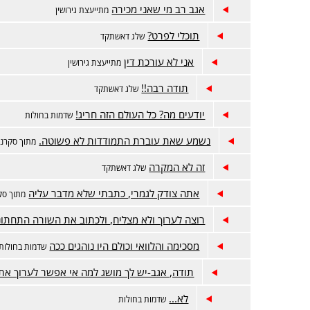
אגב רב מי שאני מכירה
מתייעצת גירושין
תוכלי לפרט?
שלג דאשתקד
אני לא עורכת דין
מתייעצת גירושין
תודה רבה!!
שלג דאשתקד
יודעים מה? כל העולם הזה חריג!
שדמות בחולות
נשמע שאת עוברת התמודדות לא פשוטה.
מתוך סקרנו
זה לא המקרה
שלג דאשתקד
אתה צודק לגמרי, כתבתי שלא מדבר עליה
מתוך סק
רוצה לערוך ולא מצליח, ולכתוב את השורה התחתונ
מסכימה והלוואי וכולם היו נוהגים ככה
שדמות בחולות
תודה, אגב-יש לך מושג למה אי אפשר לערוך את
לא...
שדמות בחולות