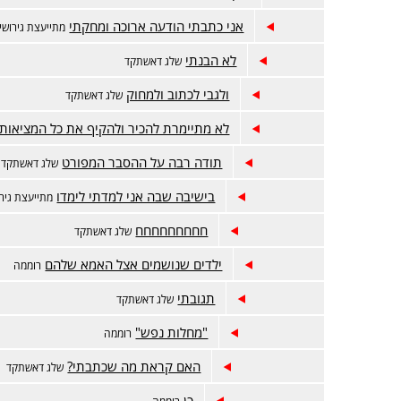
אני כתבתי הודעה ארוכה ומחקתי
מתייעצת גירושין
לא הבנתי
שלג דאשתקד
ולגבי לכתוב ולמחוק
שלג דאשתקד
לא מתיימרת להכיר ולהקיף את כל המציאות
תודה רבה על ההסבר המפורט
שלג דאשתקד
בישיבה שבה אני למדתי לימדו
מתייעצת גירו
חחחחחחחחח
שלג דאשתקד
ילדים שנושמים אצל האמא שלהם
רוממה
תגובתי
שלג דאשתקד
"מחלות נפש"
רוממה
האם קראת מה שכתבתי?
שלג דאשתקד
כן
רוממה