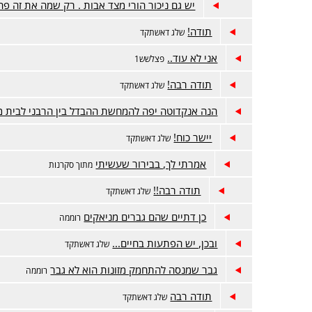
יש גם ניכור הורי מצד אבות . רק שמה את זה פה
תודה!
שלג דאשתקד
אני לא עוד..
פצלשש1
תודה רבה!
שלג דאשתקד
הנה אנקדוטה יפה להמחשת ההבדל בין הרבני לבית 
יישר כוח!
שלג דאשתקד
אמרתי לך, בבירור שעשיתי
מתוך סקרנות
תודה רבה!!
שלג דאשתקד
כן דתיים שהם גברים מניאקים
רוממה
ובכן, יש הפתעות בחיים...
שלג דאשתקד
גבר שמנסה להתחמק מזונות הוא לא גבר
רוממה
תודה רבה
שלג דאשתקד