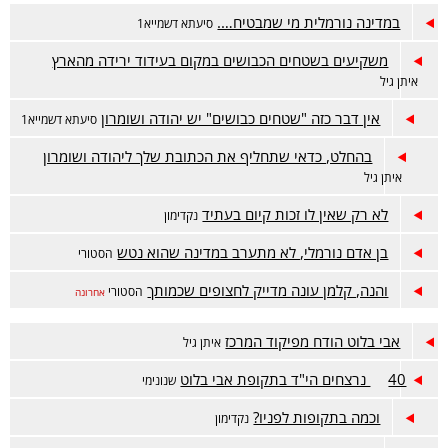
במדינה נורמלית מי שמבטיח….
סיעתא דשמייא1
משקיעים בשטחים הכבושים במקום בעידוד ירידה מהארץ
איתן גיל
אין דבר כזה "שטחים כבושים" יש יהודה ושומרון
סיעתא דשמייא1
בהחלט, כדאי שתחליף את הכתובת שלך ליהודה ושומרון
איתן גיל
לא רק שאין לו זכות קיום בעתיד
נקדימון
בן אדם נורמלי, לא מתערב במדינה שהוא נטש
הסטורי
והנה, קלמן עונה מדייק לחצופים שכמותך
הסטורי
אחרונה
אבי בלוט הודח מפיקוד המרכז
איתן גיל
40 נרצחים הי"ד בתקופת אבי בלוט
שנונימי
וכמה בתקופות לפניו?
נקדימון