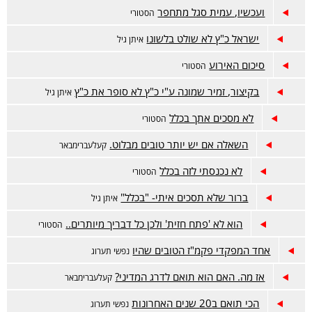
ועכשיו, עמית סגל מתחפר
הסטורי
ישראל כ"ץ לא שולט בלשונו
איתן גיל
סיכום האירוע
הסטורי
בקיצור, זמיר שמונה ע"י כ"ץ לא סופר את כ"ץ
איתן גיל
לא מסכים אתך בכלל
הסטורי
השאלה אם יש יותר טובים מבלוט.
קעלעברימבאר
לא נכנסתי לזה בכלל
הסטורי
ברור שלא תסכים איתי- "בכלל"
איתן גיל
הוא לא 'פתח חזית' ולכן כל דבריך מיותרים..
הסטורי
אחד המפקדי פקמ"ז הטובים שהיו
נפשי תערוג
אז מה. האם הוא תואם לדרג המדיני?
קעלעברימבאר
הכי תואם ב20 שנים האחרונות
נפשי תערוג