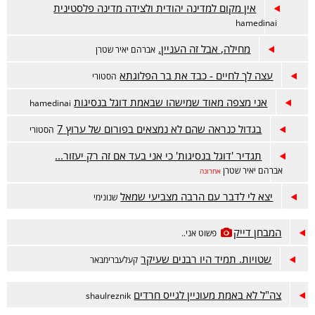
אין מקום למדינה יהודית ולצידה מדינה פלסטינית
hamedinai
מחילה, אבל זה העניין.
אברהם יאיר שטרן
עצה לך לחיים - כבד את בר הפלוגתא
הסטורי
אני מצפה מאוד שמישהו שבאמת דוגל בנסיגות
hamedinai
בגדול כנראה שהם לא נמצאים בפורום של ערוץ 7
הסטורי
תגדיר 'דוגל בנסיגות' כי אני בעד אם זה רק יעזור...
אברהם יאיר שטרן
אחרונה
יצא לי לדבר עם הרבה מצביעי שמאל
שנונימי
המבחן דייק
פשוט אני..
שטויות. תמיד היו רבנים שעיקר
קעלעברימבאר
צה"ל לא באמת מעוניין לגייס חרדים
shaulreznik