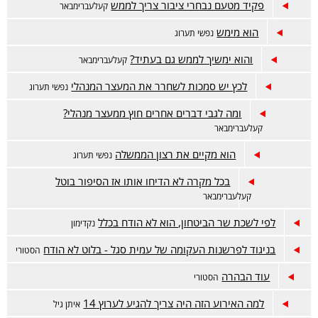
פקיד מטעם נבחרי ציבור צריך לממש
קעלעברימבאר
הוא מימש
נפשי תערוג
והוא ימשיך לממש גם בעתיד?
קעלעברימבאר
לכץ יש סמכות לשחרר את המעצר המנהלי
נפשי תערוג
ומה לגבי דברים אחרים חוץ ממעצר מנהלי?
קעלעברימבאר
הוא מקיים את רצון הממשלה
נפשי תערוג
בכל מקרה לא הדיחו אותו אז הסיפור בוטל
קעלעברימבאר
לפי לשכת שר הביטחון, הוא לא הודח בכלל
נקדימון
בניגוד לפרשנות העקומה של עמית סגל - בלוט לא הודח
הסטורי
עוד הבהרה
הסטורי
למה האירוע הזה היה צריך להגיע לערוץ 14
איתן גיל