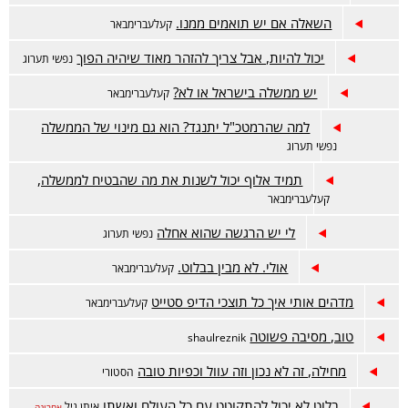
השאלה אם יש תואמים ממנו.
קעלעברימבאר
יכול להיות, אבל צריך להזהר מאוד שיהיה הפוך
נפשי תערוג
יש ממשלה בישראל או לא?
קעלעברימבאר
למה שהרמטכ"ל יתנגד? הוא גם מינוי של הממשלה
נפשי תערוג
תמיד אלוף יכול לשנות את מה שהבטיח לממשלה,
קעלעברימבאר
לי יש הרגשה שהוא אחלה
נפשי תערוג
אולי. לא מבין בבלוט.
קעלעברימבאר
מדהים אותי איך כל תוצכי הדיפ סטייט
קעלעברימבאר
טוב, מסיבה פשוטה
shaulreznik
מחילה, זה לא נכון וזה עוול וכפיות טובה
הסטורי
בלוט לא יכול להתקוטט עם כל העולם ואשתו
איתן גיל
אחרונה