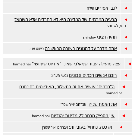
לגבי אסירים
פילה
הבעיה המרכזית של המדינה היא לא החרדים אלא השמאל
נוגע, לא נוגע
תהיה רציני
shindov
אתה מדבר על דמגוגיה בשורה הראשונה
פשוט אני..
עצה מועילה עבור שמאלני שאינו "אידיוט שימושי"
hamedinai
רובם אנשים חכמים ונבונים
נפשי תערוג
ה"חכמים" עושים את זה בתשלום, האידיוטים בחינםנם
hamedinai
את האמת שניה,
אברהם יאיר שטרן
אין מספיק מרחב ל2 מדינות יהודיות
hamedinai
אז ככה, נתחיל בעובדות:
אברהם יאיר שטרן