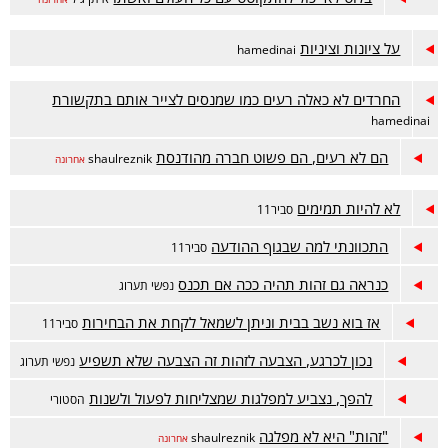
על ציונות וציניות
hamedinai
החרדים לא כאלה רעים כמו שמנסים לצייר אותם בתקשורת
hamedinai
הם לא רעים, הם פשוט חברה מהודנסת
shaulreznik
אחרונה
לא להיות תמימים
סביר11
התכוונתי למה שבגוף ההודעה
סביר11
כנראה גם זהות תהיה ככה אם תכנס
נפשי תערוג
אז בוא נשב בבית וניתן לשמאל לקחת את הבחירות
סביר11
נכון לכרגע, הצבעה לזהות זה הצבעה שלא תשפיע
נפשי תערוג
להפך, נצביע למפלגות שמצליחות לפעול ולשנות
הסטורי
"זהות" היא לא מפלגה
shaulreznik
אחרונה