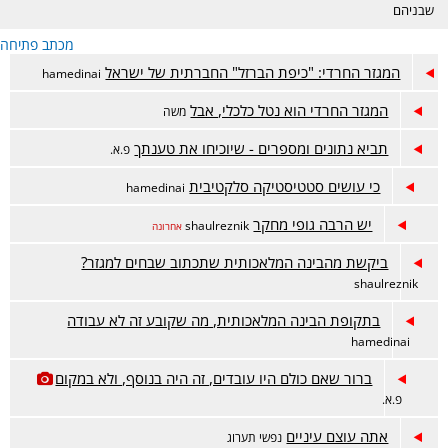
שבניהם
מכתב פתיחה
המגזר החרדי: "כיפת הברזל" החברתית של ישראל
hamedinai
המגזר החרדי הוא נטל כלכלי, אבל
משה
תביא נתונים ומספרים - שיוכיחו את טענתך
פ.א.
כי עושים סטטיסטיקה סלקטיבית
hamedinai
יש הרבה גופי מחקר
shaulreznik
אחרונה
ביקשת מהבינה המלאכותית שתכתוב שבחים למגזר?
shaulreznik
בתקופת הבינה המלאכותית, מה שקובע זה לא עבודה
hamedinai
ברור שאם כולם היו עובדים, זה היה בנוסף, ולא במקום
פ.א.
אתה עוצם עיניים
נפשי תערוג