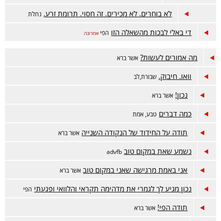
לא בוחרים. לא מכירים. זה חסוי. תרומת זרע.
נחלת
די באלי לבכות מהשאלה הזו
הפי
אחרונה
מה אמורים לעשות?
אשר ברא
וואו. חיבוק.
שבורת,לב
נכון!
אשר ברא
כמה דברים
טבע, אמת
תודה על החידוד של הנקודה השנייה
אשר ברא
נשמע שאת במקום טוב
advfb
אני באמת מרגישה שאני במקום טוב
אשר ברא
נכון מגיע לך לגמרי את מדהימה תקראי והלוואי ופגעתי
הפי
תודה הפי!
אשר ברא