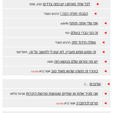
לכל אחד מאיתנו יש כמה צדדים
טבע, אמת
הבנתי תודה רבה !
הרגיש האגדי
אח שלי אתה תותח
advfb
זה הכי גברי בעולם
הפי
וואלה חידוד חזק
הרגיש האגדי
זה ממש ממש מעניין. לא יצא לי לחשוב על זה.
חתול זמני
יש פה פורום שלם בנושא הזה
משה
בעיניי זה משהו שהוא מאוד טוב
אשר ברא
אחרונה
שדכנים
.. :)
אני מכיר אחת או שתיים שעושות פגישת היכרות
אביעד מילוא
מרים לנדסברג
אשר ברא
אחרונה