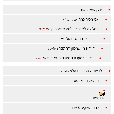
יועץ/מאמן
איזו
אני מכיר כמה
אביעד מילוא
ממליצה לך להבין למה אתה הולך
ברוקולי
ברור לי למה אני הולך
איזו
דווקא מי שמכוון לחתונה?
advfb
רצוי. בסוף זו המטרה העיקרית
איזו
אחרונה
לרצות - זה דבר נפלא
advfb
הבעיה בריצוי
oo
אנוני.מית
כמה השקעת?
שנונימי