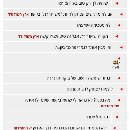
שיהיה לך רק טוב בעז"ה(:
הפי
אם לא מרגישים שניתן להיות "משוחררת" בקשר
ארץ השוקולד
לא מסכימה
אשר ברא
מקווה שיש דרך, אבל זה סיטואציה קשה
ארץ השוקולד
וואו מבין אותך לגמרי
מה כבר ביקשתי
משה
בחור שעושה רושם של ביקורתי
נחלת
לשמוח לצחוק להנות
שנונימי
מה נסגר? לא נראה לי שהיא בקשה שיתחילו איתה
יעל מהדרום
הגזמת!
שנונימי
לא הגזמתי. גם אנחנו הכרנו פה דרך הערוץ
יעל מהדרום