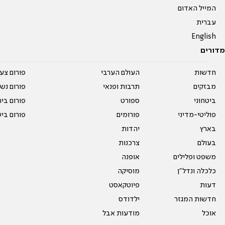
המייל האדום
עברית
English
מדורים
חדשות
העולם הערבי
פורום צע
מבזקים
תרבות ופנאי
פורום נשו
ביטחוני
ספורט
פורום בי
פוליטי-מדיני
פורומים
פורום בי
בארץ
יהדות
בעולם
צרכנות
משפט ופלילים
אופנה
כלכלה ונדל"ן
מוסיקה
דעות
פיוטקאסט
חדשות המגזר
ילדודס
אוכל
מודעות אבל