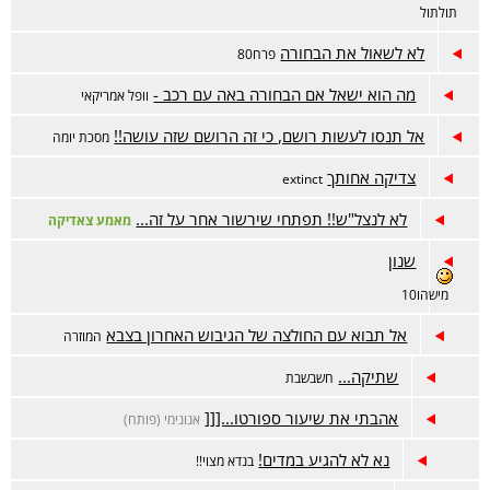
תולתול
לא לשאול את הבחורה
פרח80
מה הוא ישאל אם הבחורה באה עם רכב -
וופל אמריקאי
אל תנסו לעשות רושם, כי זה הרושם שזה עושה!!
מסכת יומה
צדיקה אחותך
extinct
לא לנצל"ש!! תפתחי שירשור אחר על זה...
מאמע צאדיקה
שנון
מישהו10
אל תבוא עם החולצה של הגיבוש האחרון בצבא
המוזרה
שתיקה...
חשבשבת
אהבתי את שיעור ספורטו...[[[
אנונימי (פותח)
נא לא להגיע במדים!
בנדא מצוי!!