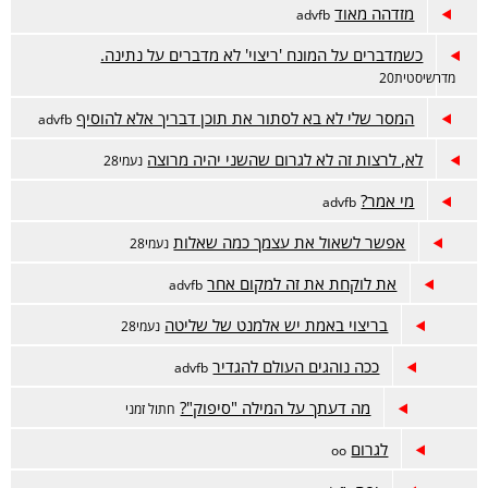
מזדהה מאוד
advfb
כשמדברים על המונח 'ריצוי' לא מדברים על נתינה.
מדרשיסטית20
המסר שלי לא בא לסתור את תוכן דבריך אלא להוסיף
advfb
לא, לרצות זה לא לגרום שהשני יהיה מרוצה
נעמי28
מי אמר?
advfb
אפשר לשאול את עצמך כמה שאלות
נעמי28
את לוקחת את זה למקום אחר
advfb
בריצוי באמת יש אלמנט של שליטה
נעמי28
ככה נוהגים העולם להגדיר
advfb
מה דעתך על המילה "סיפוק"?
חתול זמני
לגרום
oo