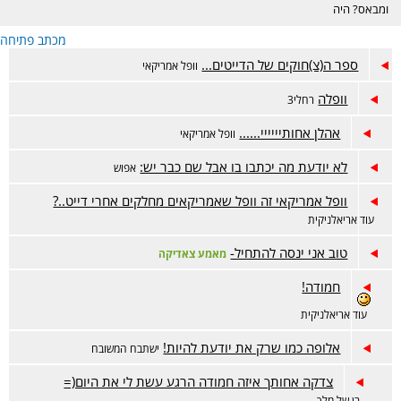
ומבאס? היה
דווקא מוצלח אבל
מכתב פתיחה
מתלבטים? מזל
טוב? זה המקום.
ספר ה(צ)חוקים של הדייטים...
וופל אמריקאי
וופלה
רחלי3
אהלן אחותיייייי......
וופל אמריקאי
לא יודעת מה יכתבו בו אבל שם כבר יש:
אפוש
וופל אמריקאי זה וופל שאמריקאים מחלקים אחרי דייט..?
עוד אריאלניקית
טוב אני ינסה להתחיל-
מאמע צאדיקה
חמודה!
עוד אריאלניקית
אלופה כמו שרק את יודעת להיות!
ישתבח המשובח
צדקה אחותך איזה חמודה הרגע עשת לי את היום(=
בן של מלך