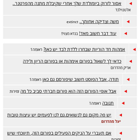
אסור לזרוק ביומולדת שלך אחרי שקיבלת מתנה מהפרטנר..
אלטנוילנד
משה וצדיקה אחותך..
extinct
עוד דבר חשוב מאד!
בנדא מצוי!!
אמהות חד הוריות שבחרו ללדת לבד יש כאן?
ראומה1
כדאי לך לשאול בפורום אימהות או בפורום הריון ולידה
אריק מהדרום
תודה, אבל הפוסט חשוב שיפורסם גם כאן
ראומה1
אבל אופי הפורום הזה הוא פורום חברתי סביב כל מה
זמירות
תגובה
ראומה1
יש פה מקום גם לנשואים.גם לנו לפעמים יש עיצות טובות
יעל מהדרום
אם תעברי על הניקים הפעילים בפורום הזה, תיווכחי שיש
זמירות