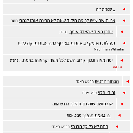
..
שפלות רוח
אני חושב שיש לך פה חידוד שאת לא מבינה אותו לגמרי
משה
ייתכן מאוד שהצדק עימך.
נחלת
תפילות מעומק לב עוזרות בצירוף כמה עבודות זקה כל יו
Nachman Wilhelm
יפה מאוד ונכון. קרוב השם לכל אשר יקראוהו באמת...
נחלת
אחרונה
הבחור הרגיש
הרגיש האגדי
זה די תלוי
טבע, אמת
אני חושב שזה גם תהליך
הרגיש האגדי
זה באמת תהליך
טבע, אמת
חחח לא כל-כך הבנתי
הרגיש האגדי