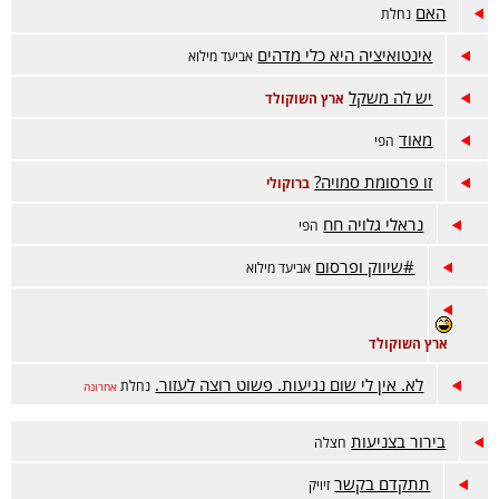
האם
נחלת
אינטואיציה היא כלי מדהים
אביעד מילוא
יש לה משקל
ארץ השוקולד
מאוד
הפי
זו פרסומת סמויה?
ברוקולי
נראלי גלויה חח
הפי
#שיווק ופרסום
אביעד מילוא
ארץ השוקולד
לא. אין לי שום נגיעות. פשוט רוצה לעזור.
נחלת
אחרונה
בירור בצניעות
חצלה
תתקדם בקשר
זיויק