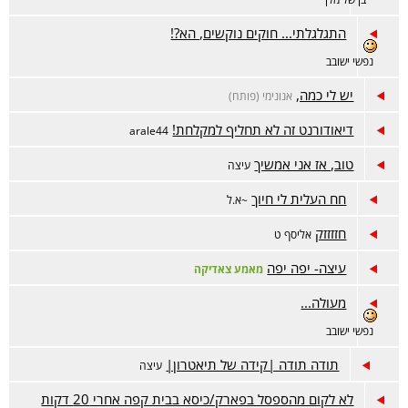
התגלגלתי... חוקים נוקשים, הא?!
נפשי ישובב
יש לי כמה,
אנונימי (פותח)
דיאודורנט זה לא תחליף למקלחת!
arale44
טוב, אז אני אמשיך
עיצה
חח העלית לי חיוך
~א.ל
חזזזזק
אליסף ט
עיצה- יפה יפה
מאמע צאדיקה
מעולה...
נפשי ישובב
תודה תודה |קידה של תיאטרון|
עיצה
לא לקום מהספסל בפארק/כיסא בבית קפה אחרי 20 דקות