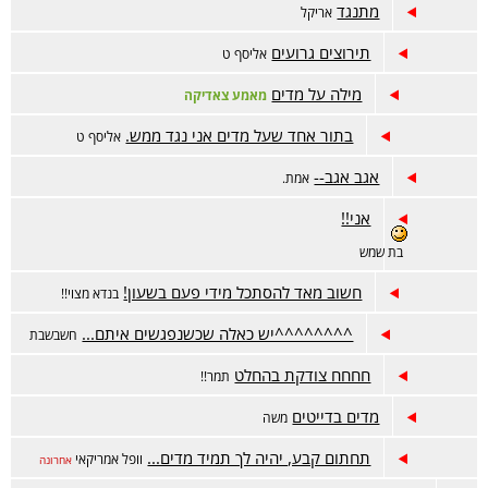
מתנגד
אריקל
תירוצים גרועים
אליסף ט
מילה על מדים
מאמע צאדיקה
בתור אחד שעל מדים אני נגד ממש.
אליסף ט
אגב אגב--
אמת.
אני!!
בת שמש
חשוב מאד להסתכל מידי פעם בשעון!
בנדא מצוי!!
^^^^^^^^יש כאלה שכשנפגשים איתם...
חשבשבת
חחחח צודקת בהחלט
תמר!!
מדים בדייטים
משה
תחתום קבע, יהיה לך תמיד מדים...
וופל אמריקאי
אחרונה