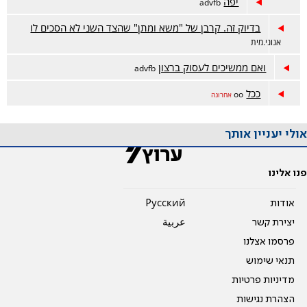
יפה
advfb
בדיוק זה. קרבן של "משא ומתן" שהצד השני לא הסכים לו
אנוני.מית
ואם ממשיכים לעסוק ברצון
advfb
ככל
oo
אחרונה
אולי יעניין אותך
פנו אלינו
אודות
Pусский
יצירת קשר
عربية
פרסמו אצלנו
תנאי שימוש
מדיניות פרטיות
הצהרת נגישות