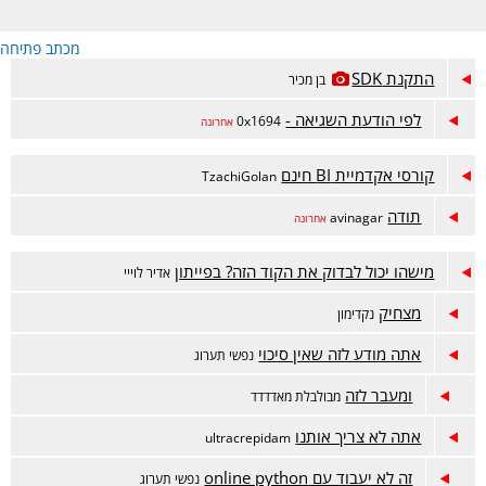
מכתב פתיחה
התקנת SDK
בן מכיר
לפי הודעת השגיאה -
0x1694
אחרונה
קורסי אקדמיית BI חינם
TzachiGolan
תודה
avinagar
אחרונה
מישהו יכול לבדוק את הקוד הזה? בפייתון
אדיר לוייי
מצחיק
נקדימון
אתה מודע לזה שאין סיכוי
נפשי תערוג
ומעבר לזה
מבולבלת מאדדדד
אתה לא צריך אותנו
ultracrepidam
זה לא יעבוד עם online python
נפשי תערוג