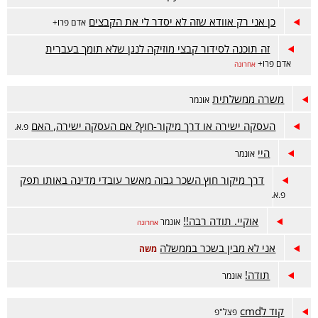
כן אני רק אוודא שזה לא יסדר לי את הקבצים
אדם פרו+
זה תוכנה לסידור קבצי מוזיקה לנגן שלא תומך בעברית
אדם פרו+
אחרונה
משרה ממשלתית
אונמר
העסקה ישירה או דרך מיקור-חוץ? אם העסקה ישירה, האם
פ.א.
היי
אונמר
דרך מיקור חוץ השכר גבוה מאשר עובדי מדינה באותו תפק
פ.א.
אוקיי. תודה רבה!!
אונמר
אחרונה
אני לא מבין בשכר בממשלה
משה
תודה!
אונמר
קוד לcmd
פצל"פ