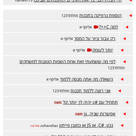
hameiri13
הוספת גרפיקה בתכנות
מתלמד123
למה C++?
אליסף א
רק עבור ציור על המסך
אליסף א
יותר לעומק
אליסף א
לפי מה ששמעתי זאת אחת השפות הטובות למשחקים
מתלמד123
השאלה מה אתה מנסה ללמוד
אליסף א
אני רוצה ללמוד תכנות
מתלמד123
תתחיל עם #c יהיה לך יותר.קל
משה
אפשרות שניה, js
משה
נכון, #C, או JS או כמובן פייתון
zoharelias
אחרונה