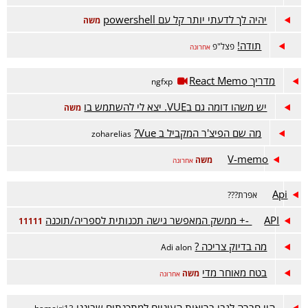
יהיה לך לדעתי יותר קל עם powershell
משה
תודה!
פצל"פ
אחרונה
מדריך React Memo
ngfxp
יש משהו דומה גם בVUE. יצא לי להשתמש בו
משה
מה שם הפיצ'ר המקביל ב Vue?
zoharelias
V-memo
משה
אחרונה
Api
אפרת???
API -+ ממשק המאפשר גישה תכנותית לספריה/תוכנה
11111
מה בדיוק צריכה ?
Adi alon
בטח מאוחר מדי
משה
אחרונה
היי חברה לגבי בריאות העיניים למתכנתים שביננו