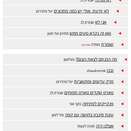
שבורת,לב
לא יודעת. אולי יש כמה מתכונים
יעל מהדרום
אני לא
שבורת,לב
וואו זה נקרא טעים ממש
מתיכון ועד מעון
שומרת
פומלה
אחרונה
מה הכנתם לצאת הצום?
פצלושון
ובכן
shaulreznik
מרק עדשים ופוקאצ'ות
יעל מהדרום
טארט שקדים טארט תפוחים
שבורת,לב
פנקייקים לפתיחה
בוקר אור
עוגת סינבון בחושה עם קפה
ופל לימון
אצלנו היה
תוהה לעצמי