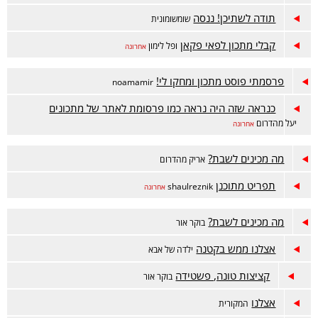
תודה לשתיכן! ננסה
שומשומונית
קבלי מתכון לפאי פקאן
ופל לימון
אחרונה
פרסמתי פוסט מתכון ומחקו לי!
noamamir
כנראה שזה היה נראה כמו פרסומת לאתר של מתכונים
יעל מהדרום
אחרונה
מה מכינים לשבת?
אריק מהדרום
תפריט מתוכנן
shaulreznik
אחרונה
מה מכינים לשבת?
בוקר אור
אצלנו ממש בקטנה
ילדה של אבא
קציצות טונה, פשטידה
בוקר אור
אצלנו
המקורית