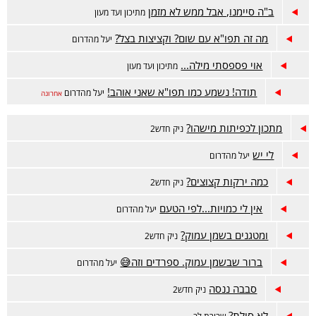
ב"ה סיימנו, אבל ממש לא מזמן
מתיכון ועד מעון
מה זה תפו"א עם שום? וקציצות בצל?
יעל מהדרום
אוי פספסתי מילה...
מתיכון ועד מעון
תודה! נשמע כמו תפו"א שאני אוהב!
יעל מהדרום
אחרונה
מתכון לכפיתות מישהו?
ניק חדש2
לי יש
יעל מהדרום
כמה ירקות קצוצים?
ניק חדש2
אין לי כמויות...לפי הטעם
יעל מהדרום
ומטגנים בשמן עמוק?
ניק חדש2
ברור שבשמן עמוק. ספרדים וזה😅
יעל מהדרום
סבבה ננסה
ניק חדש2
לא סולת?