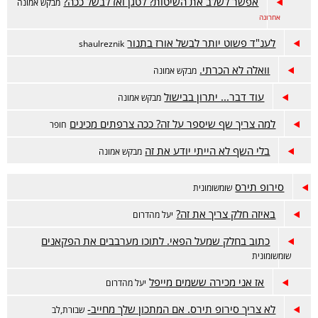
אפשר לשלב את השיטות? לטגן ואז לבשל ככה?
מבקש אמונה
אחרונה
לענ"ד פשוט יותר לבשל אורז בתנור
shaulreznik
וואלה לא הכרתי.
מבקש אמונה
עוד דבר... יתרון בבישול
מבקש אמונה
למה צריך שף שיספר על זה? ככה צרפתים מכינים
חופר
בלי השף לא הייתי יודע את זה
מבקש אמונה
סירופ תירס
שומשומונית
באיזה חלק צריך את זה?
יעל מהדרום
כתוב בחלק שמעל הפאי. לתוכו מערבבים את הפקאנים
שומשומונית
אז אני מכירה ששמים מייפל
יעל מהדרום
לא צריך סירופ תירס. אם המתכון שלך מחייב-
שבורת,לב