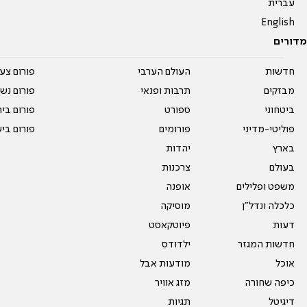
עברית
English
מדורים
חדשות
העולם הערבי
פורום צע
מבזקים
תרבות ופנאי
פורום נשו
ביטחוני
ספורט
פורום בי
פוליטי-מדיני
פורומים
פורום בי
בארץ
יהדות
בעולם
צרכנות
משפט ופלילים
אופנה
כלכלה ונדל"ן
מוסיקה
דעות
פיוטקאסט
חדשות המגזר
ילדודס
אוכל
מודעות אבל
כיפה שחורה
מזג אוויר
דיגיטל
תגיות