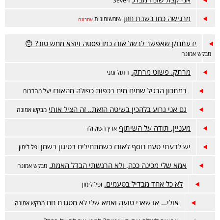
Seven
מרגישה כמו בשבת חזון
שומשומונית
אחרונה
ידעתם/ן שאפשר לבשל אורז כמו פסטה ויוצא ממש טוב? 😯
מבקש אמונה
מרתק. פשוט מרתק.
חתול זמני
במתכון הרגיל שמים מים בכפות כפולה מהאורז
יעל מהדרום
גם אני גרוע בלהכין בשיטה הזאת.. זה הציל אותי
מבקש אמונה
מעניין, תודה על השיתוף
ארץ השוקולד
יש לדעתי טעם נוסף לאורז כשמתחילים בטיגון בשמן
ופל לימון
אמא שלי מכינה ככה, ולא הרגשתי הבדל האמת.
מבקש אמונה
לא כל אחד מבדיל בטעמים.
ופל לימון
אולי... או שאני טועה ואמא שלי לא מטגנת חח
מבקש אמונה