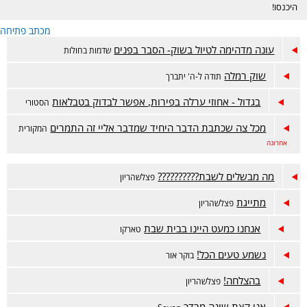
היכנסו!
מכתב פתיחה
עונה מדהימה לטיול בשוק- הסבר בפנים
שדמות בחולות
שוק רמלה
תודה ל-ה' יתברך
בגדול - אחוזי ערלה בפירות, אפשר לבדוק בטבלאות
הסטורי
מכל צה שכתבת הדבר היחיד שמדבר אליי זה התמרים
המקורית
אחרונה
מה מבשלים לשבת??????????
פצלשהריון
מתייגת
פצלשהריון
אנחנו כמעט היינו בבית שבת
טארקו
נשמע טעים הכל!
בוקר אור
בהצלחה!
פצלשהריון
אני קצת שונה מבדכ