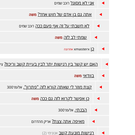
אני לא מסוגל
רוכב שמים
אתה גם בן אדם של חוש אחד?
משה
לא חשבתי על זה אף פעם ככה
רוכב שמים
שמתי לב לזה
משה
כן
xmasterx
אחרונה
האם יש קשר בין רגישות יתר לבין בעיית קשב וריכוז?
צי
בוודאי
משה
קצת מוזר לי שאתה קורא לזה "פתרון".
אלעזר300
כן אפשר לקרוא לזה גם ככה
משה
הבנתי.
אלעזר300
מאיפה אתה צצת?
אריק מהדרום
רגישות מונעת קשב
אנונימי (2)