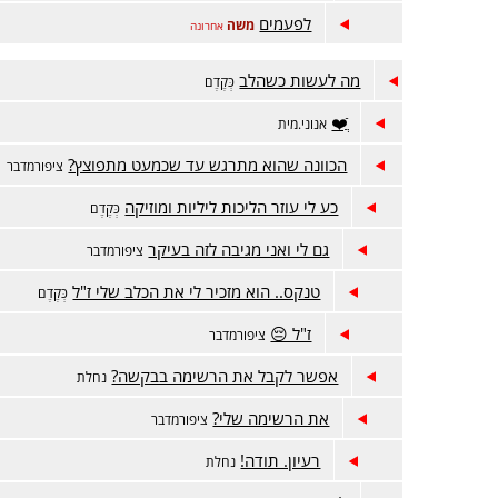
לפעמים
משה
אחרונה
מה לעשות כשהלב
כְּקֶדֶם
ֲֿ❤️
אנוני.מית
הכוונה שהוא מתרגש עד שכמעט מתפוצץ?
ציפורמדבר
כע לי עוזר הליכות ליליות ומוזיקה
כְּקֶדֶם
גם לי ואני מגיבה לזה בעיקר
ציפורמדבר
טנקס.. הוא מזכיר לי את הכלב שלי ז"ל
כְּקֶדֶם
ז"ל 😔
ציפורמדבר
אפשר לקבל את הרשימה בבקשה?
נחלת
את הרשימה שלי?
ציפורמדבר
רעיון. תודה!
נחלת