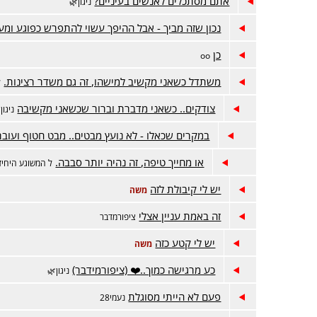
אתם מסתכלים לאנשים בעיניים?
ניגון🌿
נכון שזה מביך - אבל ההיפך עשוי להתפרש כפוגע ומע
כן
oo
משתדל כשאני מקשיב למישהו, זה גם משדר רצינות.
ל
צודקים.. כשאני מדברת וברור שכשאני מקשיבה
ניגון
במקרים שכאלו - לא נועץ מבטים.. מבט חטוף ועוב
או מחייך טיפה, זה נהיה יותר סבבה.
ל המשוגע היחיד
יש לי קיבולת לזה
משה
זה באמת עניין אצלי
ציפורמדבר
יש לי קטע כזה
משה
כע מרגישה כמוך..❤️ (ציפורמידבר)
ניגון🌿
פעם לא הייתי מסוגלת
נעמי28