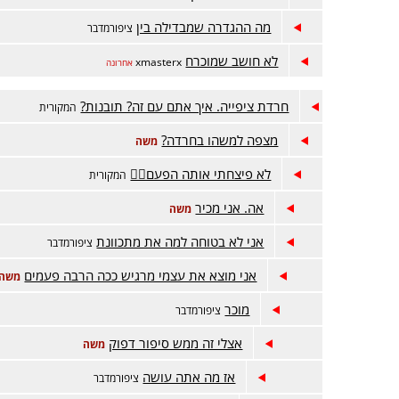
מה ההגדרה שמבדילה בין
ציפורמדבר
לא חושב שמוכרח
xmasterx
אחרונה
חרדת ציפייה. איך אתם עם זה? תובנות?
המקורית
מצפה למשהו בחרדה?
משה
לא פיצחתי אותה הפעם😵‍💫
המקורית
אה. אני מכיר
משה
אני לא בטוחה למה את מתכוונת
ציפורמדבר
אני מוצא את עצמי מרגיש ככה הרבה פעמים
משה
מוכר
ציפורמדבר
אצלי זה ממש סיפור דפוק
משה
אז מה אתה עושה
ציפורמדבר