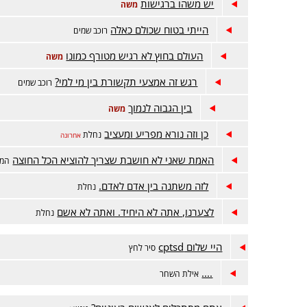
יש משהו ברגישות
משה
הייתי בטוח שכולם כאלה
רוכב שמים
העולם בחוץ לא רגיש מטורף כמונו
משה
רגש זה אמצעי תקשורת בין מי למי?
רוכב שמים
בין הגבוה לנמוך
משה
כן וזה נורא מפריע ומעציב
נחלת
אחרונה
האמת שאני לא חושבת שצריך להוציא הכל החוצה
המק
לזה משתנה בין אדם לאדם.
נחלת
לצערנו, אתה לא היחיד. ואתה לא אשם
נחלת
היי שלום cptsd
סיר לחץ
....
אילת השחר