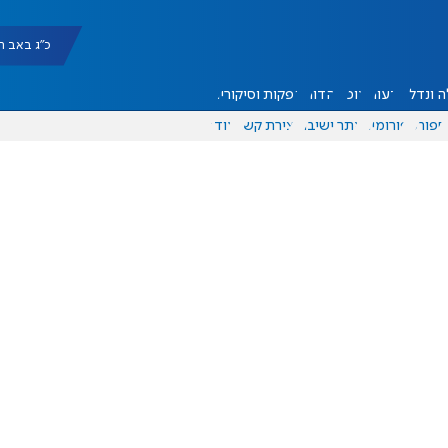
כ"ג באב תשפ"ו |
 ונדל"ן
דעות
אוכל
יהדות
הפקות וסיקורים
ספורט
פורומים
אתר ישיבה
יצירת קשר
עוד