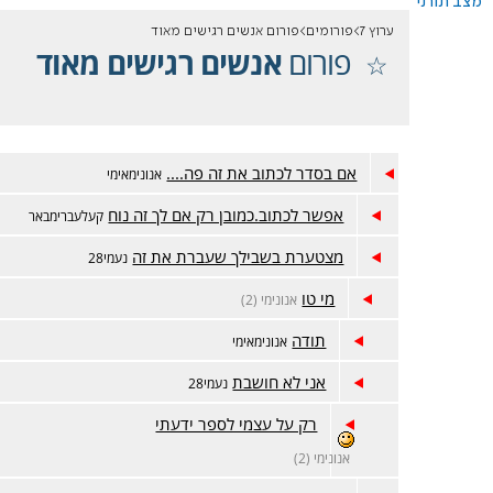
מצב תורני
ערוץ 7
פורומים
פורום אנשים רגישים מאוד
פורום
אנשים רגישים מאוד
אם בסדר לכתוב את זה פה....
אנונימאימי
אפשר לכתוב.כמובן רק אם לך זה נוח
קעלעברימבאר
מצטערת בשבילך שעברת את זה
נעמי28
מי טו
אנונימי (2)
תודה
אנונימאימי
אני לא חושבת
נעמי28
רק על עצמי לספר ידעתי
אנונימי (2)