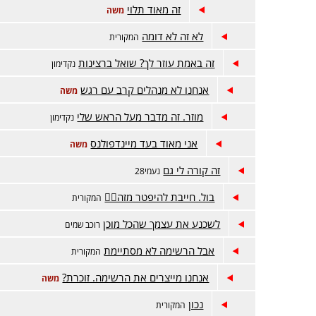
זה מאוד תלוי
משה
לא זה לא דומה
המקורית
זה באמת עוזר לך? שואל ברצינות
נקדימון
אנחנו לא מנהלים קרב עם רגש
משה
מוזר. זה מדבר מעל הראש שלי
נקדימון
אני מאוד בעד מיינדפולנס
משה
זה קורה לי גם
נעמי28
בול. חייבת להיפטר מזה😵‍💫
המקורית
לשכנע את עצמך שהכל מוכן
רוכב שמים
אבל הרשימה לא מסתיימת
המקורית
אנחנו מייצרים את הרשימה. זוכרת?
משה
נכון
המקורית