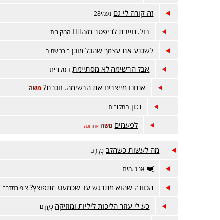
זה קורה לי גם
נעמי28
בול. חייבת להיפטר מזה😵‍💫
המקורית
לשכנע את עצמך שהכל מוכן
רוכב שמים
אבל הרשימה לא מסתיימת
המקורית
אנחנו מייצרים את הרשימה. זוכרת?
משה
נכון
המקורית
לפעמים
משה
אחרונה
מה לעשות כשהלב
כְּקֶדֶם
ֲֿ❤️
אנוני.מית
הכוונה שהוא מתרגש עד שכמעט מתפוצץ?
ציפורמדבר
כע לי עוזר הליכות ליליות ומוזיקה
כְּקֶדֶם