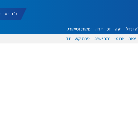
כ"ד באב תשפ"ו |
 ונדל"ן
דעות
אוכל
יהדות
הפקות וסיקורים
ספורט
פורומים
אתר ישיבה
יצירת קשר
עוד