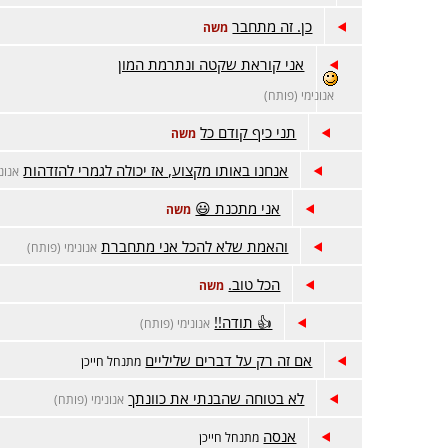
כן. זה מתחבר
משה
אני קוראת שקטה ונתרמת המון
אנונימי (פותח)
תני כיף קודם כל
משה
אנחנו באותו מקצוע, אז יכולה לגמרי להזדהות
אנונ
אני מתכנת 😃
משה
והאמת שלא להכל אני מתחברת
אנונימי (פותח)
הכל טוב.
משה
👍 תודה!!
אנונימי (פותח)
אם זה רק על דברים שליליים
מתנחל חייכן
לא בטוחה שהבנתי את כוונתך
אנונימי (פותח)
אנסה
מתנחל חייכן