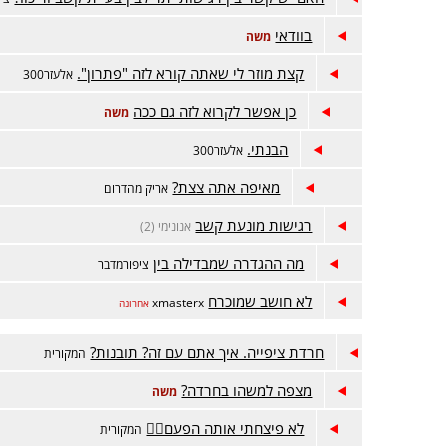
בוודאי
משה
קצת מוזר לי שאתה קורא לזה "פתרון".
אלעזר300
כן אפשר לקרוא לזה גם ככה
משה
הבנתי.
אלעזר300
מאיפה אתה צצת?
אריק מהדרום
רגישות מונעת קשב
אנונימי (2)
מה ההגדרה שמבדילה בין
ציפורמדבר
לא חושב שמוכרח
xmasterx
אחרונה
חרדת ציפייה. איך אתם עם זה? תובנות?
המקורית
מצפה למשהו בחרדה?
משה
לא פיצחתי אותה הפעם😵‍💫
המקורית