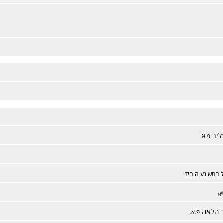
ליב
פ.א.
 המשוגע היחידי
🌿
ר הלאה
פ.א.