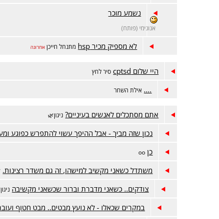
נשמע מוכר
אנונימי (פותח)
לא מספיק מכיר hsp
מתנחל חייכן
אחרונה
היי שלום cptsd
סיר לחץ
....
אילת השחר
אתם מסתכלים לאנשים בעיניים?
ניגון🌿
נכון שזה מביך - אבל ההיפך עשוי להתפרש כפוגע ומע
כן
oo
משתדל כשאני מקשיב למישהו, זה גם משדר רצינות.
ל
צודקים.. כשאני מדברת וברור שכשאני מקשיבה
ניגון
במקרים שכאלו - לא נועץ מבטים.. מבט חטוף ועוב