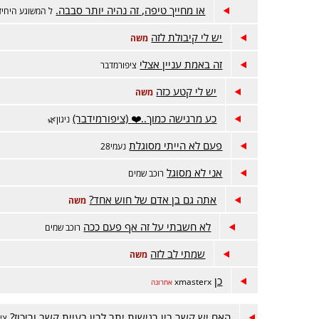
או מחייך טיפה, זה נהיה יותר סבבה.
ל המשוגע היחיד
יש לי קיבולת לזה
משה
זה באמת עניין אצלי
ציפורמדבר
יש לי קטע כזה
משה
כע מרגישה כמוך..❤️ (ציפורמידבר)
ניגון🌿
פעם לא הייתי מסוגלת
נעמי28
אני לא מסוגל
רוכב שמים
אתה גם בן אדם של חוש אחד?
משה
לא חשבתי על זה אף פעם ככה
רוכב שמים
שמתי לב לזה
משה
כן
xmasterx
אחרונה
האם יש קשר בין רגישות יתר לבין בעיית קשב וריכוז?
צי