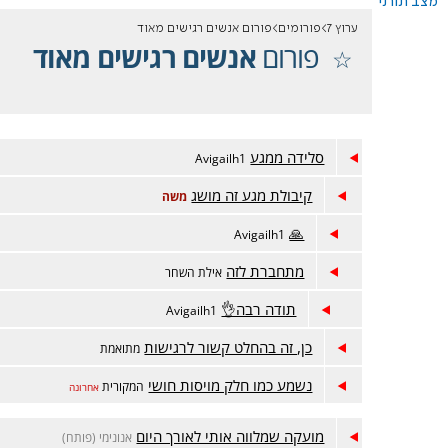
מצב תורני
ערוץ 7
פורומים
פורום אנשים רגישים מאוד
פורום
אנשים רגישים מאוד
סלידה ממגע
Avigailh1
קיבולת מגע זה מושג
משה
🙏
Avigailh1
מתחברת לזה
אילת השחר
תודה רבה👌
Avigailh1
כן, זה בהחלט קשור לרגישות
מתואמת
נשמע כמו חלק מויסות חושי
המקורית
אחרונה
מועקה שמלווה אותי לאורך היום
אנונימי (פותח)