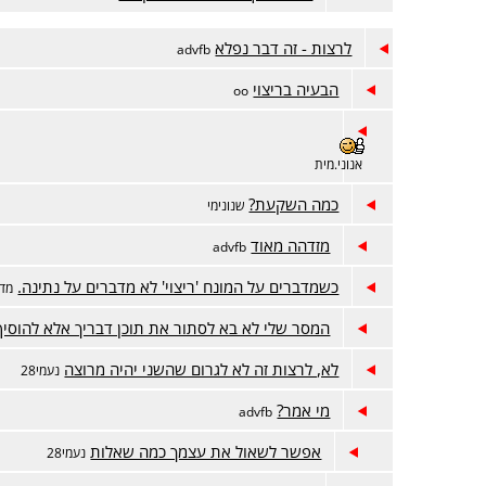
לרצות - זה דבר נפלא
advfb
הבעיה בריצוי
oo
אנוני.מית
כמה השקעת?
שנונימי
מזדהה מאוד
advfb
כשמדברים על המונח 'ריצוי' לא מדברים על נתינה.
מדר
המסר שלי לא בא לסתור את תוכן דבריך אלא להוסיף
לא, לרצות זה לא לגרום שהשני יהיה מרוצה
נעמי28
מי אמר?
advfb
אפשר לשאול את עצמך כמה שאלות
נעמי28