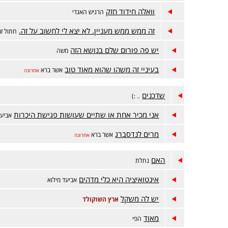
וואלה חידוד חזק
הרגיש האגדי
זה ממש ממש מעניין. לא יצא לי לחשוב על זה.
חתול זמ
יש פה פורום שלם בנושא הזה
משה
בעיניי זה משהו שהוא מאוד טוב
אשר ברא
אחרונה
שדכנים
.. :)
אני מכיר אחת או שתיים שעושות פגישת היכרות
אביעד
מרים לנדסברג
אשר ברא
אחרונה
האם
נחלת
אינטואיציה היא כלי מדהים
אביעד מילוא
יש לה משקל
ארץ השוקולד
מאוד
הפי