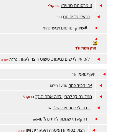
זו פרסומת סמויה?
ברוקולי
נראלי גלויה חח
הפי
#שיווק ופרסום
אביעד מילוא
ארץ השוקולד
לא. אין לי שום נגיעות. פשוט רוצה לעזור.
נחלת
אחרונה
יועץ/מאמן
איזו
אני מכיר כמה
אביעד מילוא
ממליצה לך להבין למה אתה הולך
ברוקולי
ברור לי למה אני הולך
איזו
דווקא מי שמכוון לחתונה?
advfb
רצוי. בסוף זו המטרה העיקרית
איזו
אחרונה