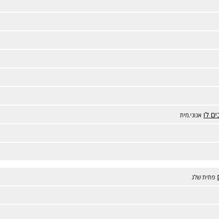
ם לו
אנוני.מית
פתית שלג