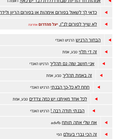
אמהות חד הוריות שבחרו ללדת לבד יש כאן?
ראומה1
כדאי לך לשאול בפורום אימהות או בפורום הריון ולידה
לא שייך לפורום לנ"ו.
יעל מהדרום
אחרונה
הבחור הרגיש
הרגיש האגדי
זה די תלוי
טבע, אמת
אני חושב שזה גם תהליך
הרגיש האגדי
זה באמת תהליך
טבע, אמת
חחח לא כל-כך הבנתי
הרגיש האגדי
לכל אחד מאיתנו יש כמה צדדים
טבע, אמת
הבנתי תודה רבה !
הרגיש האגדי
אח שלי אתה תותח
advfb
זה הכי גברי בעולם
הפי