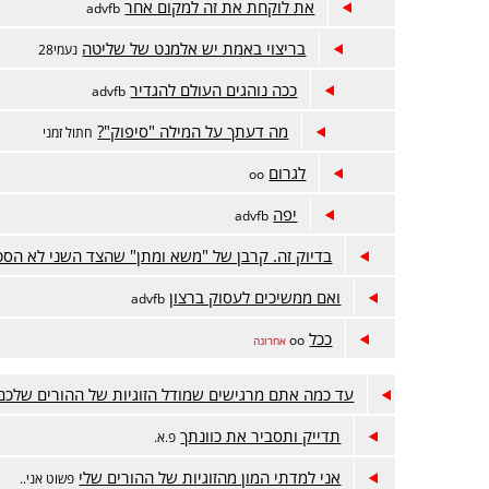
את לוקחת את זה למקום אחר
advfb
בריצוי באמת יש אלמנט של שליטה
נעמי28
ככה נוהגים העולם להגדיר
advfb
מה דעתך על המילה "סיפוק"?
חתול זמני
לגרום
oo
יפה
advfb
בדיוק זה. קרבן של "משא ומתן" שהצד השני לא הסכי
ואם ממשיכים לעסוק ברצון
advfb
ככל
oo
אחרונה
עד כמה אתם מרגישים שמודל הזוגיות של ההורים שלכם
תדייק ותסביר את כוונתך
פ.א.
אני למדתי המון מהזוגיות של ההורים שלי
פשוט אני..