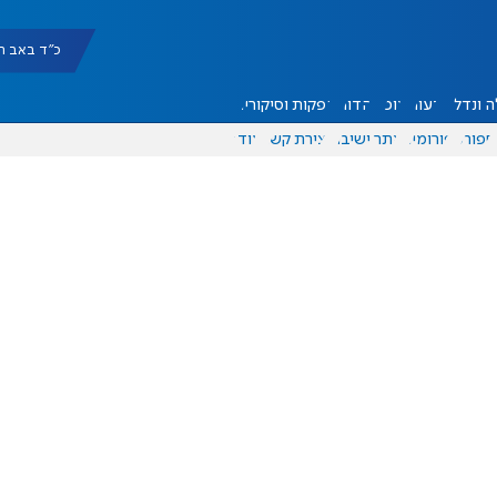
כ"ד באב תשפ"ו |
 ונדל"ן
דעות
אוכל
יהדות
הפקות וסיקורים
ספורט
פורומים
אתר ישיבה
יצירת קשר
עוד