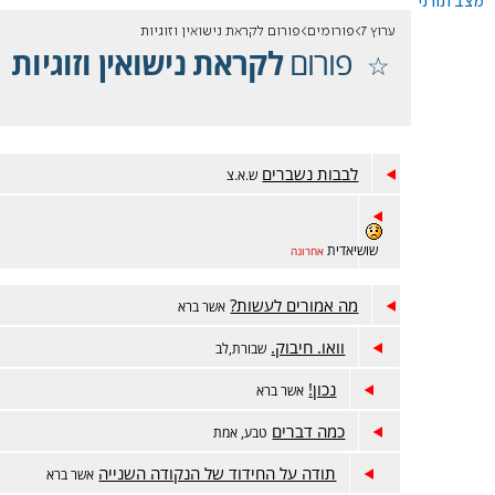
מצב תורני
ערוץ 7
פורומים
פורום לקראת נישואין וזוגיות
פורום
לקראת נישואין וזוגיות
לבבות נשברים
ש.א.צ
שושיאדית
אחרונה
מה אמורים לעשות?
אשר ברא
וואו. חיבוק.
שבורת,לב
נכון!
אשר ברא
כמה דברים
טבע, אמת
תודה על החידוד של הנקודה השנייה
אשר ברא