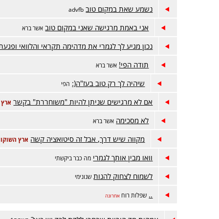
נשמע שאת במקום טוב
advfb
אני באמת מרגישה שאני במקום טוב
אשר ברא
נכון מגיע לך לגמרי את מדהימה תקראי והלוואי ופגעת
תודה הפי!
אשר ברא
שיהיה לך רק טוב בעז"ה(:
הפי
אם לא מרגישים שניתן להיות "משוחררת" בקשר
ארץ 
לא מסכימה
אשר ברא
מקווה שיש דרך, אבל זה סיטואציה קשה
ארץ השוקול
וואו מבין אותך לגמרי
מה כבר ביקשתי
לשמוח לצחוק להנות
שנונימי
..
שפלות רוח
אחרונה