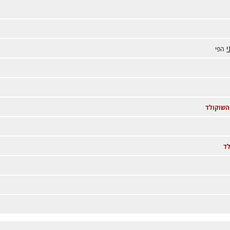
י
הפי
השוקולד
ד