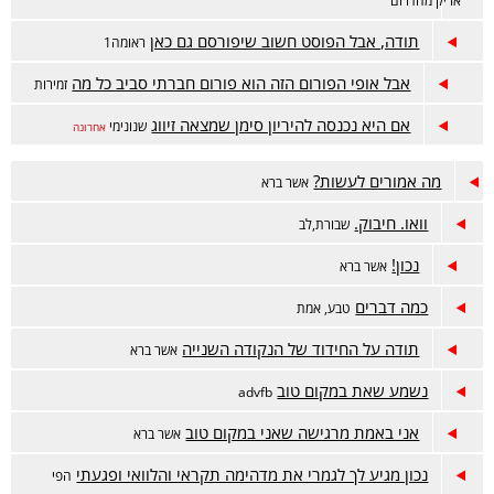
אריק מהדרום
תודה, אבל הפוסט חשוב שיפורסם גם כאן
ראומה1
אבל אופי הפורום הזה הוא פורום חברתי סביב כל מה
זמירות
אם היא נכנסה להיריון סימן שמצאה זיווג
שנונימי
אחרונה
מה אמורים לעשות?
אשר ברא
וואו. חיבוק.
שבורת,לב
נכון!
אשר ברא
כמה דברים
טבע, אמת
תודה על החידוד של הנקודה השנייה
אשר ברא
נשמע שאת במקום טוב
advfb
אני באמת מרגישה שאני במקום טוב
אשר ברא
נכון מגיע לך לגמרי את מדהימה תקראי והלוואי ופגעתי
הפי