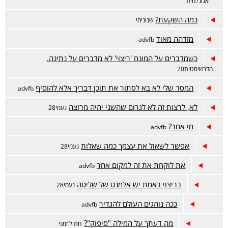
אנוני.מית
כמה השקעת?
שנונימי
מזדהה מאוד
advfb
כשמדברים על המונח 'ריצוי' לא מדברים על נתינה.
מדרשיסטית20
המסר שלי לא בא לסתור את תוכן דבריך אלא להוסיף
advfb
לא, לרצות זה לא לגרום שהשני יהיה מרוצה
נעמי28
מי אמר?
advfb
אפשר לשאול את עצמך כמה שאלות
נעמי28
את לוקחת את זה למקום אחר
advfb
בריצוי באמת יש אלמנט של שליטה
נעמי28
ככה נוהגים העולם להגדיר
advfb
מה דעתך על המילה "סיפוק"?
חתול זמני