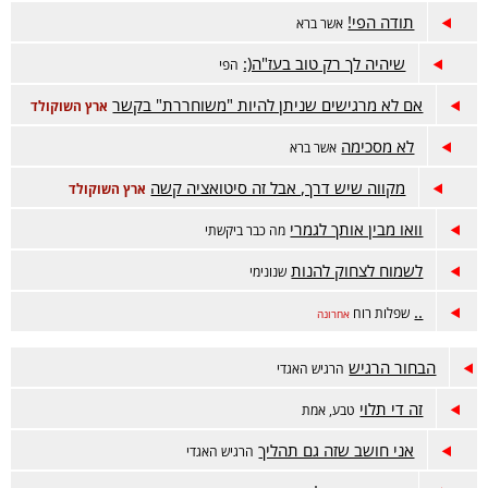
תודה הפי!
אשר ברא
שיהיה לך רק טוב בעז"ה(:
הפי
אם לא מרגישים שניתן להיות "משוחררת" בקשר
ארץ השוקולד
לא מסכימה
אשר ברא
מקווה שיש דרך, אבל זה סיטואציה קשה
ארץ השוקולד
וואו מבין אותך לגמרי
מה כבר ביקשתי
לשמוח לצחוק להנות
שנונימי
..
שפלות רוח
אחרונה
הבחור הרגיש
הרגיש האגדי
זה די תלוי
טבע, אמת
אני חושב שזה גם תהליך
הרגיש האגדי