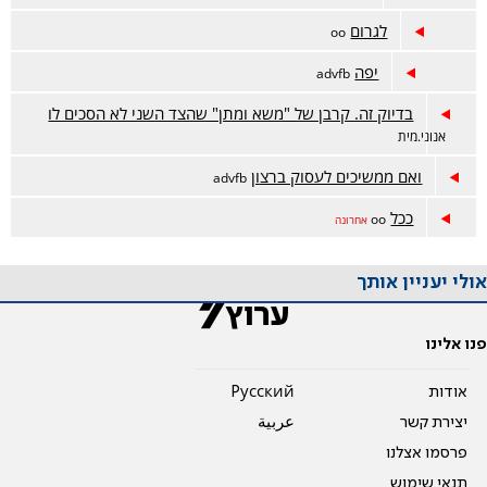
לגרום
oo
יפה
advfb
בדיוק זה. קרבן של "משא ומתן" שהצד השני לא הסכים לו
אנוני.מית
ואם ממשיכים לעסוק ברצון
advfb
ככל
oo
אחרונה
אולי יעניין אותך
פנו אלינו
אודות
Pусский
יצירת קשר
عربية
פרסמו אצלנו
תנאי שימוש