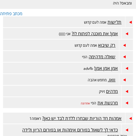
ומבאס? היה
דווקא מוצלח אבל
מכתב פתיחה
מתלבטים? מזל
טוב? זה המקום.
תלישות
אמה לעם קדוש
אמן! את מוכנה לפתוח לו?
אני:)))))
רק שיבוא
אמה לעם קדוש
שאלה מדהימה
הפי
אמן אמן אמן!
advfb
וואו.
מחפש אהבה
מדהים
זיויק
מרגשת את
הפי
אחרונה
אמהות חד הוריות שבחרו ללדת לבד יש כאן?
ראומה1
כדאי לך לשאול בפורום אימהות או בפורום הריון ולידה