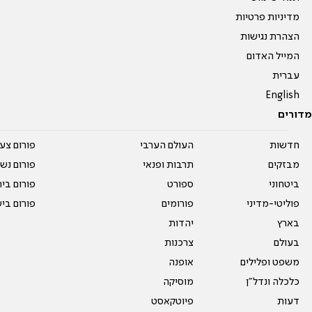
מדיניות פרטיות
הצהרת נגישות
המייל האדום
עברית
English
מדורים
חדשות
העולם הערבי
פורום צע
מבזקים
תרבות ופנאי
פורום נשו
ביטחוני
ספורט
פורום בי
פוליטי-מדיני
פורומים
פורום בי
בארץ
יהדות
בעולם
צרכנות
משפט ופלילים
אופנה
כלכלה ונדל"ן
מוסיקה
דעות
פיוטקאסט