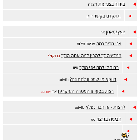
בירור בצניעות
חצלה
תתקדם בקשר
זיויק
יועץ/מאמן
איזו
אני מכיר כמה
אביעד מילוא
ממליצה לך להבין למה אתה הולך
ברוקולי
ברור לי למה אני הולך
איזו
דווקא מי שמכוון לחתונה?
advfb
רצוי. בסוף זו המטרה העיקרית
איזו
אחרונה
לרצות - זה דבר נפלא
advfb
הבעיה בריצוי
oo