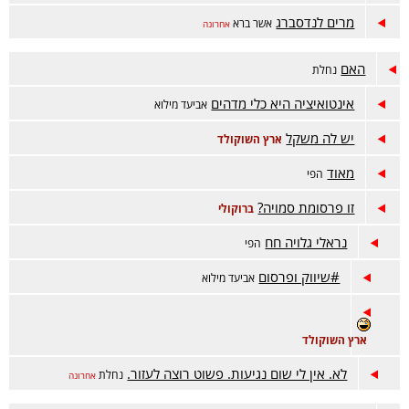
מרים לנדסברג
אשר ברא
אחרונה
האם
נחלת
אינטואיציה היא כלי מדהים
אביעד מילוא
יש לה משקל
ארץ השוקולד
מאוד
הפי
זו פרסומת סמויה?
ברוקולי
נראלי גלויה חח
הפי
#שיווק ופרסום
אביעד מילוא
ארץ השוקולד
לא. אין לי שום נגיעות. פשוט רוצה לעזור.
נחלת
אחרונה