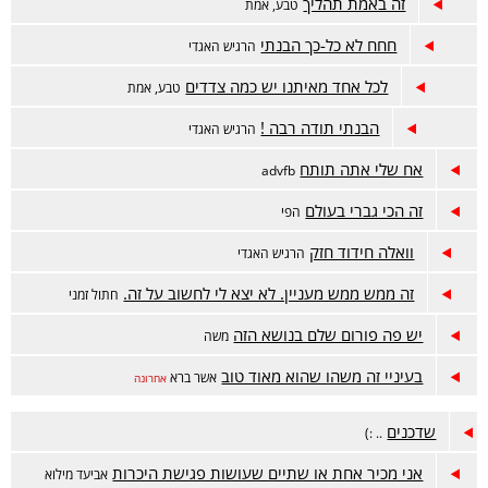
זה באמת תהליך
טבע, אמת
חחח לא כל-כך הבנתי
הרגיש האגדי
לכל אחד מאיתנו יש כמה צדדים
טבע, אמת
הבנתי תודה רבה !
הרגיש האגדי
אח שלי אתה תותח
advfb
זה הכי גברי בעולם
הפי
וואלה חידוד חזק
הרגיש האגדי
זה ממש ממש מעניין. לא יצא לי לחשוב על זה.
חתול זמני
יש פה פורום שלם בנושא הזה
משה
בעיניי זה משהו שהוא מאוד טוב
אשר ברא
אחרונה
שדכנים
.. :)
אני מכיר אחת או שתיים שעושות פגישת היכרות
אביעד מילוא