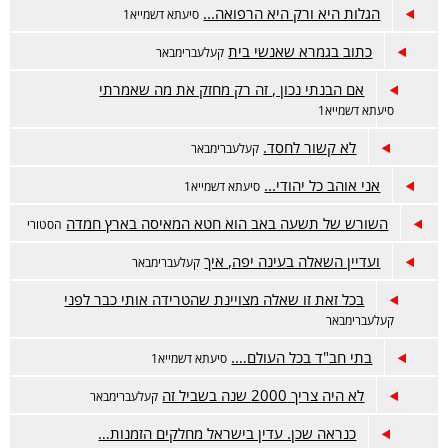
הגלות היא ורק היא הרפואה...
סיעתא דשמייא1
כתוב בגמרא שאנשי בית
קעלעברימבאר
אם הבנתי נכון , זה רק מחזק את מה שאמרתי
סיעתא דשמייא1
לא קשור לחסד.
קעלעברימבאר
אני אוהב כל יהודי...
סיעתא דשמייא1
השורש של תשעה באב הוא חטא המאיסה בארץ חמדה
הסטורי
ועדיין השאלה בעינה יפה, איך
קעלעברימבאר
בכל זאת זו שאלה מצויינת שהטרידה אותי כבר לפני
קעלעברימבאר
בתי חב"ד בכל העולם….
סיעתא דשמייא1
לא היה צריך 2000 שנה בשביל זה
קעלעברימבאר
כנראה שכן. עדין בישראל מחלקים הזמנות…