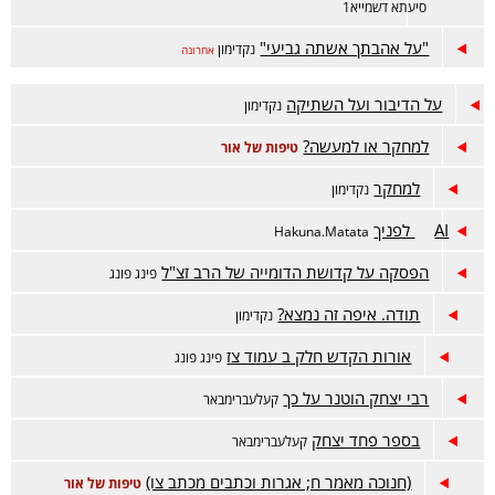
סיעתא דשמייא1
"על אהבתך אשתה גביעי"
נקדימון
אחרונה
על הדיבור ועל השתיקה
נקדימון
למחקר או למעשה?
טיפות של אור
למחקר
נקדימון
AI לפניך
Hakuna.Matata
הפסקה על קדושת הדומייה של הרב זצ"ל
פינג פונג
תודה. איפה זה נמצא?
נקדימון
אורות הקדש חלק ב עמוד צז
פינג פונג
רבי יצחק הוטנר על כך
קעלעברימבאר
בספר פחד יצחק
קעלעברימבאר
(חנוכה מאמר ח; אגרות וכתבים מכתב צו)
טיפות של אור