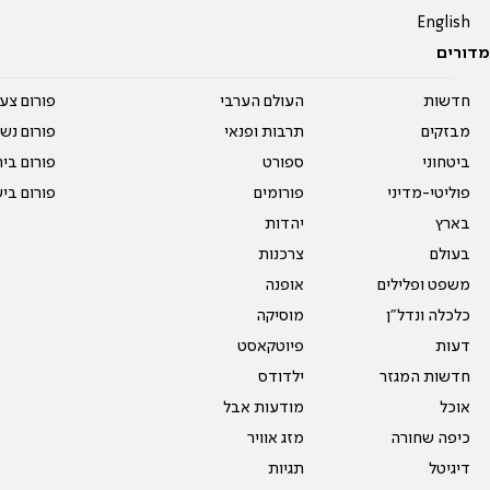
English
מדורים
חדשות
העולם הערבי
פורום צע
מבזקים
תרבות ופנאי
פורום נשו
ביטחוני
ספורט
פורום בי
פוליטי-מדיני
פורומים
פורום בי
בארץ
יהדות
בעולם
צרכנות
משפט ופלילים
אופנה
כלכלה ונדל"ן
מוסיקה
דעות
פיוטקאסט
חדשות המגזר
ילדודס
אוכל
מודעות אבל
כיפה שחורה
מזג אוויר
דיגיטל
תגיות