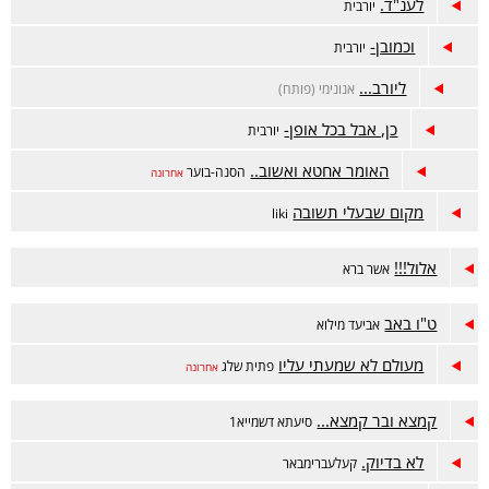
לענ"ד.
יורבית
וכמובן-
יורבית
ליורב...
אנונימי (פותח)
כן, אבל בכל אופן-
יורבית
האומר אחטא ואשוב..
הסנה-בוער
אחרונה
מקום שבעלי תשובה
liki
אלול!!!
אשר ברא
ט"ו באב
אביעד מילוא
מעולם לא שמעתי עליו
פתית שלג
אחרונה
קמצא ובר קמצא...
סיעתא דשמייא1
לא בדיוק.
קעלעברימבאר