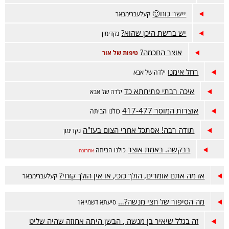
יישר כוח🙂
קעלעברימבאר
יש ברשת היכן שהוא?
נקדימון
אוצר החכמה?
טיפות של אור
רחל אימנו
ילדה של אבא
איכה רבתי פתיחתא כד
ילדה של אבא
אוצרות המוסר 417-477
כולנו הביתה
תודה רבה! אסתכל אחרי הצום בעז"ה
נקדימון
בבקשה. באמת אוצר
כולנו הביתה
אחרונה
אז מה אתם אומרים, הולך כזכי, או אין הולך קזחי?
קעלעברימבאר
מה הסיפור של חצי מנשה?…
סיעתא דשמייא1
זה בגלל שיאיר בן מנשה , הבשן היתה אחוזה שהיה שליט