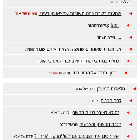
קעלעברימבאר
שמעתי בשבת כמה תשובות שמצאו חן בעיניי
טיפות של אור
יפה!
קעלעברימבאר
....
אילת השחר
אני זוכרת שאומרים שמשה השאיר אותם שם
מתואמת
נחלת בנות צלופחד היא בעבר המערבי
הסטורי
נכון. תודה על התזכורת!
מתואמת
אחרונה
מלאכות המשכן
ילדה של אבא
לחם הפנים
נקדימון
זה לא לצורך בניית המשכן
ילדה של אבא
הכנת הפשתן והצבעים
עזריאל ברגר
איך הכינו את הצבעים עם 'לש' 'מרקד' 'זורה" ?
ילדה של אבא