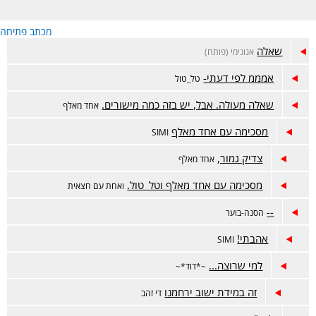
מכתב פתיחה
שאלה
אנונימי (פותח)
אמממ לפי דעתי-
טל_טול
שאלה מעולה. אבל, יש בזה כמה מישורים.
אחד מאלף
מסכימה עם אחד מאלף
SIMI
צדיק גמור,
אחד מאלף
מסכימה עם אחד מאלף וטל_טול.
ואחת עם חצאית
--
הסנה-בוער
אהבתי!
SIMI
למי שרוצה...
~*דוד*~
זה במידת ישוב ירחמנו
די זהב