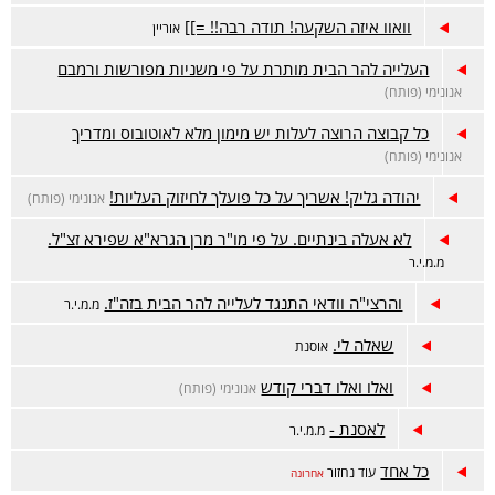
וואוו איזה השקעה! תודה רבה!! =]]
אוריין
העלייה להר הבית מותרת על פי משניות מפורשות ורמבם
אנונימי (פותח)
כל קבוצה הרוצה לעלות יש מימון מלא לאוטובוס ומדריך
אנונימי (פותח)
יהודה גליק! אשריך על כל פועלך לחיזוק העליות!
אנונימי (פותח)
לא אעלה בינתיים. על פי מו"ר מרן הגרא"א שפירא זצ"ל.
מ.מ.י.ר
והרצי"ה וודאי התנגד לעלייה להר הבית בזה"ז.
מ.מ.י.ר
שאלה לי.
אוסנת
ואלו ואלו דברי קודש
אנונימי (פותח)
לאסנת -
מ.מ.י.ר
כל אחד
עוד נחזור
אחרונה