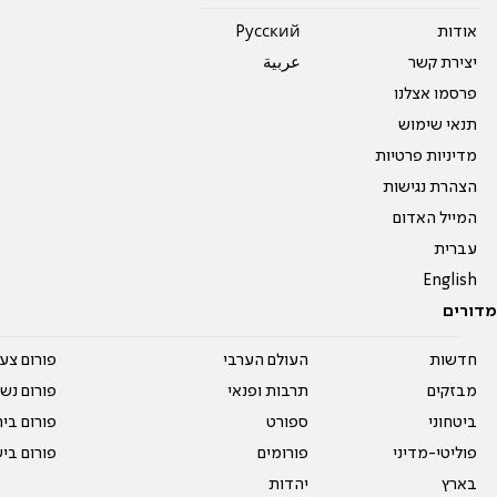
אודות
Pусский
יצירת קשר
عربية
פרסמו אצלנו
תנאי שימוש
מדיניות פרטיות
הצהרת נגישות
המייל האדום
עברית
English
מדורים
חדשות
העולם הערבי
פורום צע
מבזקים
תרבות ופנאי
פורום נשו
ביטחוני
ספורט
פורום בי
פוליטי-מדיני
פורומים
פורום בי
בארץ
יהדות