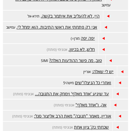
עמישב
היי, לא להעליב את איתמר בקשה.
תירא-אל
אני רק פתחתי את ראשי התיבות. הוא ימחל לי.
עמישב
יפה יפה
מורן=)
חלש, לא בכיוון.
אנונימי (פותח)
טוב, מה פשר ההודעות האלה?
SIMI
יש לי שאלה:
אוריין
ואחרי כל הניצלו"שים
מישהי5
עד שיגיע 'אחד מאלף' וימחק את התגובה...
אנונימי (פותח)
אה, ו"אחד מאלף"
אנונימי (פותח)
אוריין, מאמר "תגובה" מאת הרב אליצור סגל:
אנונימי (פותח)
שכחתי נק' ציון אחת
אנונימי (פותח)