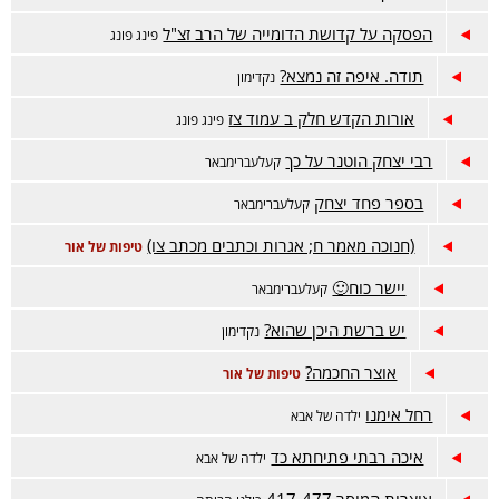
הפסקה על קדושת הדומייה של הרב זצ"ל
פינג פונג
תודה. איפה זה נמצא?
נקדימון
אורות הקדש חלק ב עמוד צז
פינג פונג
רבי יצחק הוטנר על כך
קעלעברימבאר
בספר פחד יצחק
קעלעברימבאר
(חנוכה מאמר ח; אגרות וכתבים מכתב צו)
טיפות של אור
יישר כוח🙂
קעלעברימבאר
יש ברשת היכן שהוא?
נקדימון
אוצר החכמה?
טיפות של אור
רחל אימנו
ילדה של אבא
איכה רבתי פתיחתא כד
ילדה של אבא