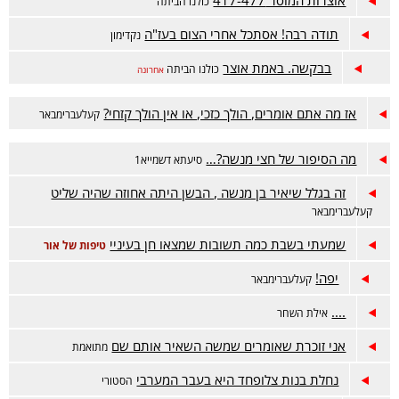
אוצרות המוסר 417-477
כולנו הביתה
תודה רבה! אסתכל אחרי הצום בעז"ה
נקדימון
בבקשה. באמת אוצר
כולנו הביתה
אחרונה
אז מה אתם אומרים, הולך כזכי, או אין הולך קזחי?
קעלעברימבאר
מה הסיפור של חצי מנשה?…
סיעתא דשמייא1
זה בגלל שיאיר בן מנשה , הבשן היתה אחוזה שהיה שליט
קעלעברימבאר
שמעתי בשבת כמה תשובות שמצאו חן בעיניי
טיפות של אור
יפה!
קעלעברימבאר
....
אילת השחר
אני זוכרת שאומרים שמשה השאיר אותם שם
מתואמת
נחלת בנות צלופחד היא בעבר המערבי
הסטורי