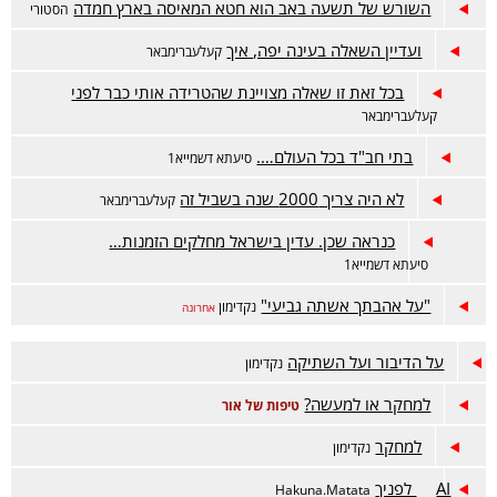
השורש של תשעה באב הוא חטא המאיסה בארץ חמדה
הסטורי
ועדיין השאלה בעינה יפה, איך
קעלעברימבאר
בכל זאת זו שאלה מצויינת שהטרידה אותי כבר לפני
קעלעברימבאר
בתי חב"ד בכל העולם….
סיעתא דשמייא1
לא היה צריך 2000 שנה בשביל זה
קעלעברימבאר
כנראה שכן. עדין בישראל מחלקים הזמנות…
סיעתא דשמייא1
"על אהבתך אשתה גביעי"
נקדימון
אחרונה
על הדיבור ועל השתיקה
נקדימון
למחקר או למעשה?
טיפות של אור
למחקר
נקדימון
AI לפניך
Hakuna.Matata