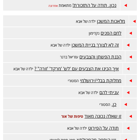
נכון. תודה על התזכורת!
מתואמת
אחרונה
מלאכות המשכן
ילדה של אבא
לחם הפנים
נקדימון
זה לא לצורך בניית המשכן
ילדה של אבא
הכנת הפשתן והצבעים
עזריאל ברגר
איך הכינו את הצבעים עם 'לש' 'מרקד' 'זורה" ?
ילדה של אבא
מחלוקת בבלי/ירושלמי
הסטורי
עניתי להם
ילדה של אבא
כן.
הסטורי
זו שאלה נכונה מאוד
טיפות של אור
תודה על הפירוט
ילדה של אבא
יש הוספה מהמכילתא