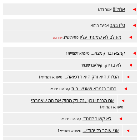
אלול!!!
אשר ברא
ט"ו באב
אביעד מילוא
מעולם לא שמעתי עליו
פתית שלג
אחרונה
קמצא ובר קמצא...
סיעתא דשמייא1
לא בדיוק.
קעלעברימבאר
הגלות היא ורק היא הרפואה...
סיעתא דשמייא1
כתוב בגמרא שאנשי בית
קעלעברימבאר
אם הבנתי נכון , זה רק מחזק את מה שאמרתי
סיעתא דשמייא1
לא קשור לחסד.
קעלעברימבאר
אני אוהב כל יהודי...
סיעתא דשמייא1