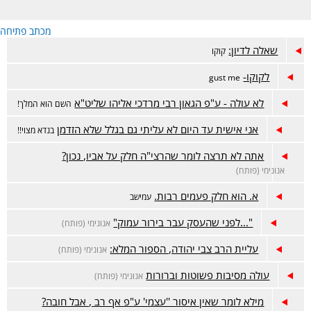
מכתב פתיחה
שאלה לדיון:
קוקו
לקוקו-
gust me
לא עולה - ע"פ הגאון רבי מרדכי אליהו שליט"א
השם הוא המלך!
אני אישית עד היום לא עליתי גם בגלל שלא הזדמן
בנדא מצוי!!
אתה לא תרצה לומר שהרצי"ה חלק על אביו, נכון?
אנונימי (פותח)
א. הוא חלק פעמים רבות.
עמישב
"...לפני שהעסק עבר בירור עמוק"
אנונימי (פותח)
עליית הרב צבי יהודה, הספור המלא:
אנונימי (פותח)
עולה מסיבות פשוטות וברורות
אנונימי (פותח)
מילא לומר שאין איסור ''עצמי' ע"פ אף רב , אבל חובה?