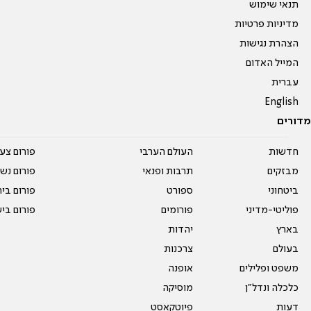
תנאי שימוש
מדיניות פרטיות
הצהרת נגישות
המייל האדום
עברית
English
מדורים
חדשות
העולם הערבי
פורום צע
מבזקים
תרבות ופנאי
פורום נשו
ביטחוני
ספורט
פורום בי
פוליטי-מדיני
פורומים
פורום בי
בארץ
יהדות
בעולם
צרכנות
משפט ופלילים
אופנה
כלכלה ונדל"ן
מוסיקה
דעות
פיוטקאסט