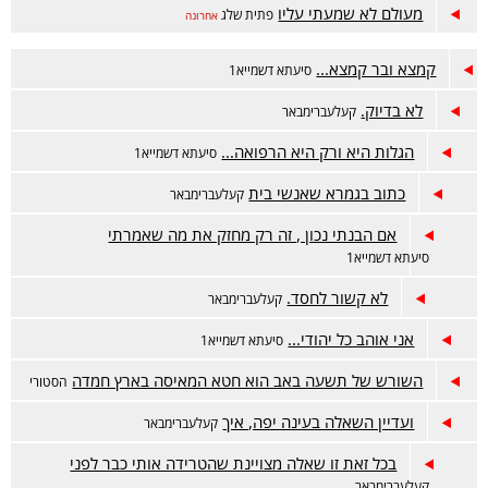
מעולם לא שמעתי עליו
פתית שלג
אחרונה
קמצא ובר קמצא...
סיעתא דשמייא1
לא בדיוק.
קעלעברימבאר
הגלות היא ורק היא הרפואה...
סיעתא דשמייא1
כתוב בגמרא שאנשי בית
קעלעברימבאר
אם הבנתי נכון , זה רק מחזק את מה שאמרתי
סיעתא דשמייא1
לא קשור לחסד.
קעלעברימבאר
אני אוהב כל יהודי...
סיעתא דשמייא1
השורש של תשעה באב הוא חטא המאיסה בארץ חמדה
הסטורי
ועדיין השאלה בעינה יפה, איך
קעלעברימבאר
בכל זאת זו שאלה מצויינת שהטרידה אותי כבר לפני
קעלעברימבאר