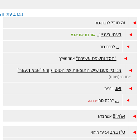
מכתב פתיחה
זה טוב?
להבת-כוח
דעתי בעניין..
אוהבת את אבא
..
להבת-כוח
"חסד ומשפט אשירה"
אחד מאלף
אני כל פעם שיש התוצאות של הטוטו קורא "אבא תעזור"
אנונימי (פותח)
ואו.
יורבית
...
להבת-כוח
אחרונה
אלול!!!
אשר ברא
ט"ו באב
אביעד מילוא