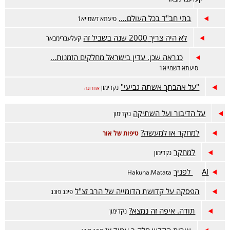
בתי חב"ד בכל העולם….
סיעתא דשמייא1
לא היה צריך 2000 שנה בשביל זה
קעלעברימבאר
כנראה שכן. עדין בישראל מחלקים הזמנות…
סיעתא דשמייא1
"על אהבתך אשתה גביעי"
נקדימון
אחרונה
על הדיבור ועל השתיקה
נקדימון
למחקר או למעשה?
טיפות של אור
למחקר
נקדימון
AI לפניך
Hakuna.Matata
הפסקה על קדושת הדומייה של הרב זצ"ל
פינג פונג
תודה. איפה זה נמצא?
נקדימון