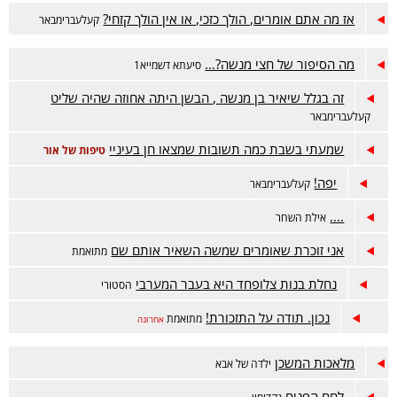
אז מה אתם אומרים, הולך כזכי, או אין הולך קזחי?
קעלעברימבאר
מה הסיפור של חצי מנשה?…
סיעתא דשמייא1
זה בגלל שיאיר בן מנשה , הבשן היתה אחוזה שהיה שליט
קעלעברימבאר
שמעתי בשבת כמה תשובות שמצאו חן בעיניי
טיפות של אור
יפה!
קעלעברימבאר
....
אילת השחר
אני זוכרת שאומרים שמשה השאיר אותם שם
מתואמת
נחלת בנות צלופחד היא בעבר המערבי
הסטורי
נכון. תודה על התזכורת!
מתואמת
אחרונה
מלאכות המשכן
ילדה של אבא
לחם הפנים