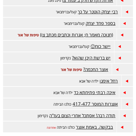
אורות הקדש חלק ב עמוד צז
פינג פונג
רבי יצחק הוטנר על כך
קעלעברימבאר
בספר פחד יצחק
קעלעברימבאר
(חנוכה מאמר ח; אגרות וכתבים מכתב צו)
טיפות של אור
יישר כוח🙂
קעלעברימבאר
יש ברשת היכן שהוא?
נקדימון
אוצר החכמה?
טיפות של אור
רחל אימנו
ילדה של אבא
איכה רבתי פתיחתא כד
ילדה של אבא
אוצרות המוסר 417-477
כולנו הביתה
תודה רבה! אסתכל אחרי הצום בעז"ה
נקדימון
בבקשה. באמת אוצר
כולנו הביתה
אחרונה