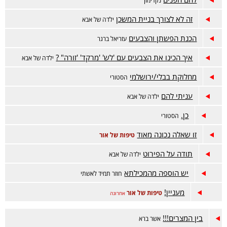
נקדימון
זה לא לצורך בניית המשכן
ילדה של אבא
הכנת הפשתן והצבעים
עזריאל ברגר
איך הכינו את הצבעים עם 'לש' 'מרקד' 'זורה" ?
ילדה של אבא
מחלוקת בבלי/ירושלמי
הסטורי
עניתי להם
ילדה של אבא
כן.
הסטורי
זו שאלה נכונה מאוד
טיפות של אור
תודה על הפירוט
ילדה של אבא
יש הוספה מהמכילתא
חוזר תמיד לאשתי
מעניין!
טיפות של אור
אחרונה
בין המצרים!!!
אשר ברא