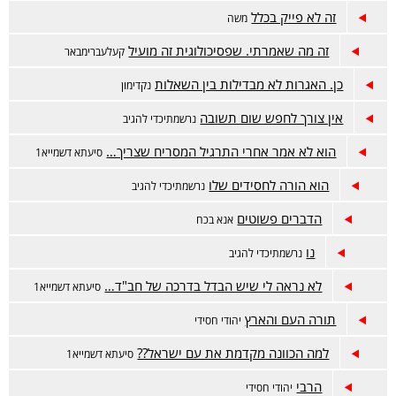
זה לא פייק בכלל
משה
זה מה שאמרתי. שפסיכולוגית זה מועיל
קעלעברימבאר
כן. האגרות לא מבדילות בין השאלות
נקדימון
אין צורך לחפש שום תשובה
נרשמתיכדי להגיב
הוא לא אמר אחרי התרגיל המסריח שצריך…
סיעתא דשמייא1
הוא הורה לחסידים שלו
נרשמתיכדי להגיב
הדברים פשוטים
אנא בכח
נו
נרשמתיכדי להגיב
לא נראה לי שיש הבדל בדרכה של חב"ד…
סיעתא דשמייא1
תורה העם והארץ
יהודי חסידי
למה הכוונה מקדמת את עם ישראל??
סיעתא דשמייא1
הרבי
יהודי חסידי