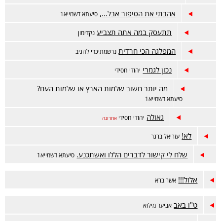
אהבתי את הסיפור אבל…,
סיעתא דשמייא1
תתעסק במה אתה תצביע
נקדימון
המפלגה הכי חרדית
נרשמתיכדי להגיב
נכון לגמרי
יהודי חסידי
מה יותר חשוב שלמות הארץ או שלמות העם?
סיעתא דשמייא1
גאולה
יהודי חסידי
אחרונה
לא!
עזריאל ברגר
שלח לי קישור לדברים הללו ואשתכנע.
סיעתא דשמייא1
אלול!!!
אשר ברא
ט"ו באב
אביעד מילוא