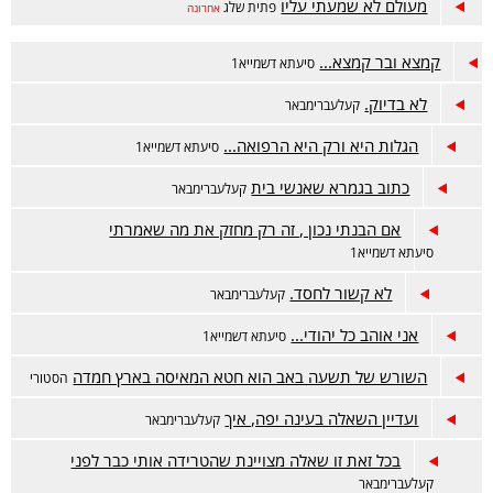
מעולם לא שמעתי עליו
פתית שלג
אחרונה
קמצא ובר קמצא...
סיעתא דשמייא1
לא בדיוק.
קעלעברימבאר
הגלות היא ורק היא הרפואה...
סיעתא דשמייא1
כתוב בגמרא שאנשי בית
קעלעברימבאר
אם הבנתי נכון , זה רק מחזק את מה שאמרתי
סיעתא דשמייא1
לא קשור לחסד.
קעלעברימבאר
אני אוהב כל יהודי...
סיעתא דשמייא1
השורש של תשעה באב הוא חטא המאיסה בארץ חמדה
הסטורי
ועדיין השאלה בעינה יפה, איך
קעלעברימבאר
בכל זאת זו שאלה מצויינת שהטרידה אותי כבר לפני
קעלעברימבאר