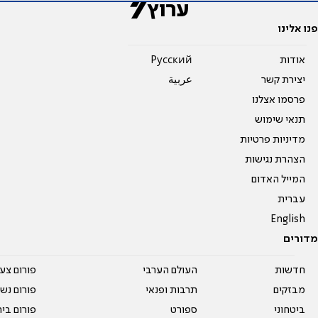
פנו אלינו
אודות
Pусский
יצירת קשר
عربية
פרסמו אצלנו
תנאי שימוש
מדיניות פרטיות
הצהרת נגישות
המייל האדום
עברית
English
מדורים
חדשות
העולם הערבי
פורום צע
מבזקים
תרבות ופנאי
פורום נשו
ביטחוני
ספורט
פורום בי