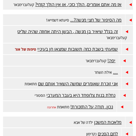
אז מה אתם אומרים, הולך כזכי, או אין הולך קזחי?
קעלעברימבאר
מה הסיפור של חצי מנשה?…
סיעתא דשמייא1
זה בגלל שיאיר בן מנשה , הבשן היתה אחוזה שהיה שליט
קעלעברימבאר
שמעתי בשבת כמה תשובות שמצאו חן בעיניי
טיפות של אור
יפה!
קעלעברימבאר
....
אילת השחר
אני זוכרת שאומרים שמשה השאיר אותם שם
מתואמת
נחלת בנות צלופחד היא בעבר המערבי
הסטורי
נכון. תודה על התזכורת!
מתואמת
אחרונה
מלאכות המשכן
ילדה של אבא
לחם הפנים
נקדימון