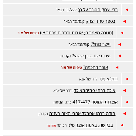
רבי יצחק הוטנר על כך
קעלעברימבאר
בספר פחד יצחק
קעלעברימבאר
(חנוכה מאמר ח; אגרות וכתבים מכתב צו)
טיפות של אור
יישר כוח🙂
קעלעברימבאר
יש ברשת היכן שהוא?
נקדימון
אוצר החכמה?
טיפות של אור
רחל אימנו
ילדה של אבא
איכה רבתי פתיחתא כד
ילדה של אבא
אוצרות המוסר 417-477
כולנו הביתה
תודה רבה! אסתכל אחרי הצום בעז"ה
נקדימון
בבקשה. באמת אוצר
כולנו הביתה
אחרונה