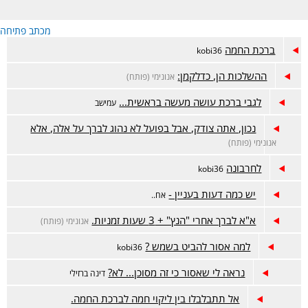
מכתב פתיחה
ברכת החמה
kobi36
ההשלכות הן, כדלקמן:
אנונימי (פותח)
לגבי ברכת עושה מעשה בראשית...
עמישב
נכון, אתה צודק, אבל בפועל לא נהוג לברך על אלה, אלא
אנונימי (פותח)
לחרבונה
kobi36
יש כמה דעות בעניין -
אח..
א"א לברך אחרי "הנץ" + 3 שעות זמניות.
אנונימי (פותח)
למה אסור להביט בשמש ?
kobi36
נראה לי שאסור כי זה מסוכן... לא?
דינה ברזילי
אל תתבלבלו בין ליקוי חמה לברכת החמה.