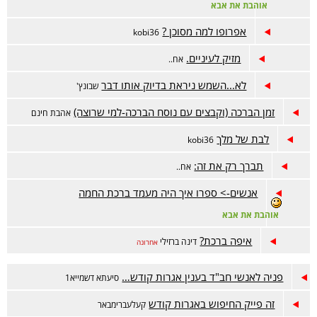
אוהבת את אבא
אפרופו למה מסוכן ?
kobi36
מזיק לעיניים.
אח..
לא...השמש ניראת בדיוק אותו דבר
שבונץ'
זמן הברכה (וקבצים עם נוסח הברכה-למי שרוצה)
אהבת חינם
לבת של מלך
kobi36
תברך רק את זה:
אח..
אנשים-> ספרו איך היה מעמד ברכת החמה
אוהבת את אבא
איפה ברכת?
דינה ברזילי
אחרונה
פניה לאנשי חב"ד בענין אגרות קודש…
סיעתא דשמייא1
זה פייק החיפוש באגרות קודש
קעלעברימבאר