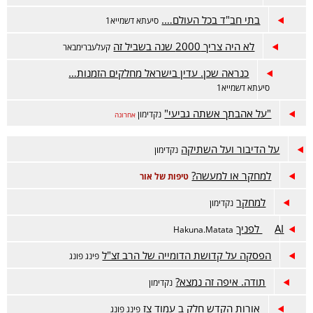
בתי חב"ד בכל העולם….
סיעתא דשמייא1
לא היה צריך 2000 שנה בשביל זה
קעלעברימבאר
כנראה שכן. עדין בישראל מחלקים הזמנות…
סיעתא דשמייא1
"על אהבתך אשתה גביעי"
נקדימון
אחרונה
על הדיבור ועל השתיקה
נקדימון
למחקר או למעשה?
טיפות של אור
למחקר
נקדימון
AI לפניך
Hakuna.Matata
הפסקה על קדושת הדומייה של הרב זצ"ל
פינג פונג
תודה. איפה זה נמצא?
נקדימון
אורות הקדש חלק ב עמוד צז
פינג פונג