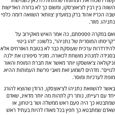
קשה לשכוח את המהומה שהתחוללה כאן כשמישהו
השווה בין רבין לצ'אוצ'סקו, ומשום כך לא ברורה האדישות
שבה הכריז אהוד ברק במועדון 'צוותא' השוואה דומה כלפי
נתניהו. מוזר.
ואם במקרה פספסתם, כה אמר האיש מאקירוב על
"קריסתו המוסרית של נתניהו", כלשונו: "זהו ביטוי
להידרדרות ערכית שעוסקת כבר לא בטובת האזרחים אלא
בסגידה למנהיג מושחת לכאורה. מזכיר סיפורנו את ילנה
וניקולאה צ'אושסקו יותר מאשר את חברת המופת והאור
לגויים". מדהים לשמוע זאת מאבי פרשת העמותות ההיא.
מופת לערכיות ומוסר.
באשר להשוואת נתניהו לצ'אוצסקו, הרודן שהוצא להורג
יחד עם רעייתו, נותר רק לתהות מה יותר מדאיג, שאדם
שמתבטא כך היה פעם ראש ממשלה ושר ביטחון, או
שאדם שמתבטא כך חפץ בכל מאודו להיות בעתיד ראש