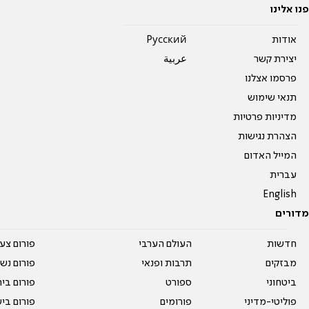
פנו אלינו
אודות
Pусский
יצירת קשר
عربية
פרסמו אצלנו
תנאי שימוש
מדיניות פרטיות
הצהרת נגישות
המייל האדום
עברית
English
מדורים
חדשות
העולם הערבי
פורום צע
מבזקים
תרבות ופנאי
פורום נשו
ביטחוני
ספורט
פורום בי
פוליטי-מדיני
פורומים
פורום בי