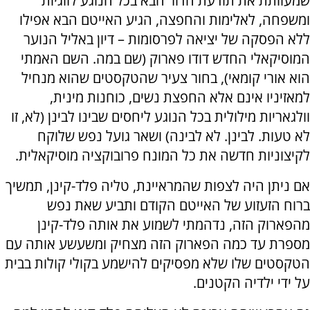
שמעוותת את תודעת הדור הבא בכל הנוגע לזוגיות
ומשפחה, לאלימות והחפצה, הגיע האייטם הבא אפילו
ללא הפסקה של יציאה לפרסומות – דיון באליל הנוער
המוסיקאלי החדש דודו פארוק (שם במה. השם האמתי
הוא אורי קומאי), בחור צעיר שהטקסטים שהוא מנחיל
למאזיניו אינם אלא החפצת נשים, כוחנות מינית,
וולגאריות מילולית בכל הנוגע ליחסים שבינו לבינן (לא, זו
לא טעות. לבינן. לא לבינה) ושאר גועל נפש שלוקח
לקיצוניות חדשה את כל המונח פרובוקציה מוסיקאלית.
אם ניתן היה לצפות שהמראיינת, טליה פלד-קינן, תמשיך
ברוח הזעזוע של האייטם הקודם ותביע שאת נפש
מהפארוק הזה, נדהמתי לשמוע את אותה פלד-קינן
מספרת עד כמה הפארוק הזה מצחיק ומשעשע אותה עם
הטקסטים שלו שלא מפסיקים להישמע בקולי קולות בבית
על ידי ילדיה הקטנים.