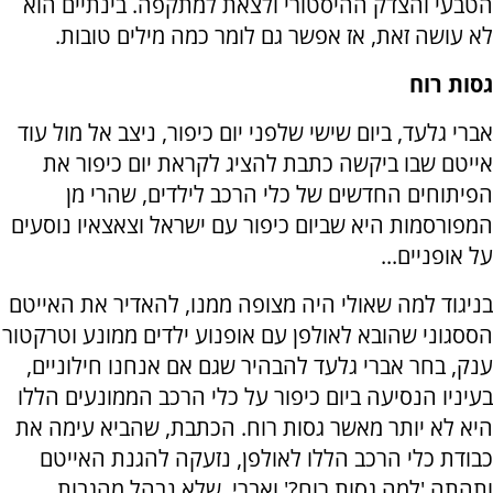
הטבעי והצדק ההיסטורי ולצאת למתקפה. בינתיים הוא
לא עושה זאת, אז אפשר גם לומר כמה מילים טובות.
גסות רוח
אברי גלעד, ביום שישי שלפני יום כיפור, ניצב אל מול עוד
אייטם שבו ביקשה כתבת להציג לקראת יום כיפור את
הפיתוחים החדשים של כלי הרכב לילדים, שהרי מן
המפורסמות היא שביום כיפור עם ישראל וצאצאיו נוסעים
על אופניים...
בניגוד למה שאולי היה מצופה ממנו, להאדיר את האייטם
הססגוני שהובא לאולפן עם אופנוע ילדים ממונע וטרקטור
ענק, בחר אברי גלעד להבהיר שגם אם אנחנו חילוניים,
בעיניו הנסיעה ביום כיפור על כלי הרכב הממונעים הללו
היא לא יותר מאשר גסות רוח. הכתבת, שהביא עימה את
כבודת כלי הרכב הללו לאולפן, נזעקה להגנת האייטם
ותהתה 'למה גסות רוח?' ואברי, שלא נבהל מהגבות