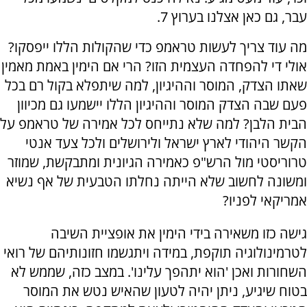
עבר, גם כאן אצלנו בערוץ 7.
מה עוד צריך לעשות טראמפ כדי שהקולות הללו ייפסקו?
אולי די להפחדה העצמית הזו? הרי אם הימין באמת מאמין
שאתו הצדק, המוסר וההיגיון, למה שיתפלא בקול רם בכל
פעם שבה הצדק המוסר וההיגיון הללו יישמעו גם מכיוון
הבית הלבן? למה שלא נתייחס לכל אמירה של טראמפ על
הקשר היהודי לארץ ישראל ולירושלים ולכל צעד אנטי
טרוריסטי מול הרש"פ כאמירה הגיונית ומתבקשת, שמוזר
ומשונה לחשוב שלא הייתה נחלתו הטבעית של אף נשיא
אמריקאי לפניו?
גישה כזו משאירה בידי הימין את אופציית השיבה
לטרמינולוגיה תוקפת, במידה ויתגשמו חזונותיהם של רואי
השחורות ואכן 'הוא יתהפך עלינו'. במצב כזה, שממש לא
בטוח שיגיע, ניתן יהיה לטעון שהאיש נטש את המוסר