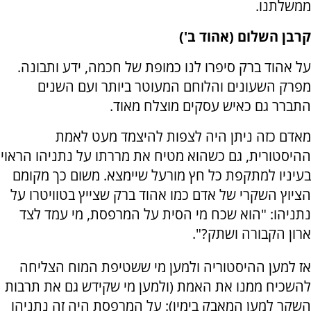
ממשלתנו.
קרבן השלום (אהוד ב')
על אהוד ברק סיפרו לנו כמופת של חכמה, ידע ותבונה.
מפרק השעונים והלוחם המעוטר ביותר ועם השנים
התברר גם כאיש עסקים מוצלח מאוד.
מאדם כזה ניתן היה לצפות להיצמד מעט לאמת
ההיסטורית, גם כשהוא מטיח את מררתו על נתניהו הראוי
בעיניו למתקפת כל חץ מורעל שיימצא. משום כך מקומם
הציוץ השקרי של אדם כמו אהוד ברק שצייץ בטוויטרו על
נתניהו: "הוא שכח מי הסית על המרפסת, מי עמד לצד
ארון הקבורה ושתק?".
אז למען ההיסטוריה ולמען מי ששטיפת המוח הצליחה
להשכיח ממנו את האמת (ולמען מי שקידש גם את תרבות
השקר למען המאבק בימין): על המרפסת היה זה נתניהו