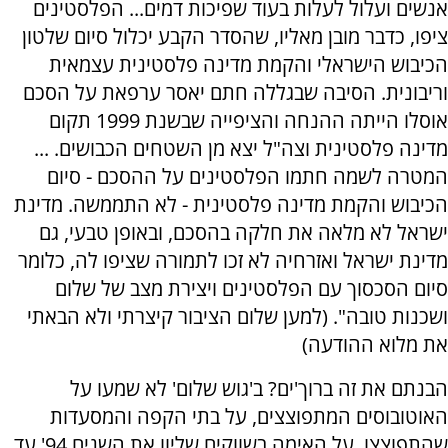
אנשים ועלול לעלות בעוד שפיכות דמים... הפלסטינים
ציפו, כדבר מובן מאליו, שהסדר הקבע יכלול סיום שלטון
הכיבוש הישראלי והקמת מדינה פלסטינית עצמאית
וריבונית. הסיבה שבגללה חתם יאסר ערפאת על הסכם
אוסלו הייתה ההנחה והציפייה שבשנת 1999 תקום
מדינה פלסטינית וצה"ל יצא מן השטחים הכבושים. ...
המטרה לשמה חתמו הפלסטינים על ההסכם - סיום
הכיבוש והקמת מדינה פלסטינית - לא התממשה. מדינת
ישראל לא מלאה את חלקה בהסכם, ובאופן טבעי, גם
מדינת ישראל ואזרחיה לא זכו לתמורה שציפו לה, כלומר
סיום הסכסוך עם הפלסטינים ויצירת מצב של שלום
ושכנות טובה". (למען שלום הציבור קיצרתי ולא הבאתי
את מלוא ההודעה)
הבנתם את זה ברוך'ים? ב'גוש שלום' לא שמעו על
האוטובוסים המתפוצצים, על בתי הקפה והמסעדות
שהתפוצצו, על האימה בשווקים שליוו את השנים 94' עד