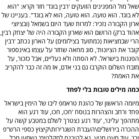
שאל מול המפגינים הזועקים 'רבין בוגד' חזר וקרא: "הוא
לא בוגד. הוא טועה. הוא טועה, הוא לא בוגד". בעניינו של
ארון הקבורה נזכיר: למרות שעד היום בשמאל (ובציוצי
אהוד ברק) הרושם הוא שארון הקבורה היה של יצחק רבין,
הרי שבמציאות (כמתועד בצילומים) על הארון נכתב 'רבין
קובר את הציונות', סוג מחאה שחזר על עצמו באינספור
הפגנות בישראל. לא הסתה ולא נעליים, אבל כזכור, על
מזבח השלום הוקרבו גם בני אדם, אז מה זה כבר להקריב
את האמת?
כמה מילים טובות בלי לפחד
מיומה הראשון של כהונת טראמפ ליבו של הימין בישראל
פחד ורחב והצהרות בנוסח 'חכו, חכו, עוד רגע הוא
מתהפך עלינו', 'עוד רגע נצטרך לשלם במטבע קשה על
ההכרה בירושלים\העברת השגרירות\קיצוץ כספי הרש"פ
וכו', עוד מעט מגיע. נא להיכנס למקלטים' נשמעו מכל