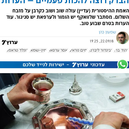
הברק רוצה להכות פעמיים – הערות
האמת ההיסטורית (עדיין) עולה שוב ושוב כקרבן על מזבח
השלום. מסתבר שלוואקף יש הומור ולערפאת יש סניגור. עוד
הערות בטרם שבוע טוב.
שמעון כהן
22.09.18, 19:25
אהוד ברק
אביגדור ליברמן
ימים נוראים
יאסר ערפאת
ימין-שמאל
דונלד טראמפ