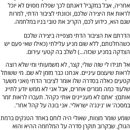
אחריה, אבל במקביל דאגתם לכך שפלח מסוים לא יוכל
לראות את היצירה שלכם, וכוונתי לציבור הדתי, למרות
שגם הוא, כידוע לכם, הקריב את טובי בניו במלחמה.
הדרתם את הציבור הדתי מצפייה ביצירה שלכם
כשהחלטתם, ללא שום מניע עלילתי (כאילו שאי פעם יש
הצדקה במניע שכזה...) לשלב בה קטעי עירום.
אל תגידו לי שזה שולי, קצר, לא משמעותי ומי שלא רוצה
לראות שיעצום עיניים. אנחנו כבר מזמן לא שם. מי ששותל
קטעים כאלה בסדרה שלו אומר לציבור הדתי (ואני משער
שלעוד כמה מגזרים אחרים, אבל אני לא ממש יודע לתייג
אותם): 'אתם לא מעניינים אותי כקהל. תעברו לראות 'זמר
במסכה' או 'נינג'ה ישראלי'. אני בונה על קהל אחר'.
שומע שומר מצוות, שאולי היה לוחם באחד הטנקים ברמת
הגולן, שבקרוב תוקרן סדרה על המלחמה ההיא והוא