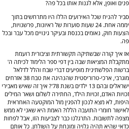
פנים ואופן, אלא לגנות אותו בכל פה?
סביר להניח שכל האירועים הללו היו מתרחשים בתוך
יממה אחת. 24 שעות סוערות של ראיונות, פרשנויות,
הצעות חוק, נאומים בכנסת ובעיקר גינויים מכל עבר ובכל
פה.
אז איך קורה שבשתיקה תקשורתית וציבורית רועמת
מתקבלת המציאות שבה בין דפי ספר הלימוד לכיתה ה'
ברשות הפלשתינית מופיעים דברי שבח והלל לדלאל
מוגרבי, ארכי-טרוריסטית שהנהיגה את טבח 38 אזרחים
ישראלים ובהם 13 ילדים בשנת 78'? איך זה שאיש מאבירי
זכויות האדם, זכויות הילד, החתירה לשלום ושאר המילים
היפות, לא מצא לנכון להפגין מול המוקטעה האחראית
לאישור חומרי התועבה הללו? האמת היא שאני לא ממש
מצפה לתשובות. התרגלנו כבר לצביעות הזו, אבל לפחות
כדאי שהיא תהיה גלויה ומונחת על השולחן. כל אותם