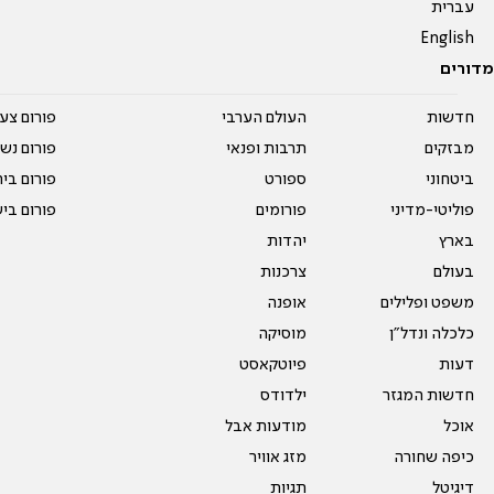
עברית
English
מדורים
חדשות
העולם הערבי
פורום צע
מבזקים
תרבות ופנאי
פורום נשו
ביטחוני
ספורט
פורום בי
פוליטי-מדיני
פורומים
פורום בי
בארץ
יהדות
בעולם
צרכנות
משפט ופלילים
אופנה
כלכלה ונדל"ן
מוסיקה
דעות
פיוטקאסט
חדשות המגזר
ילדודס
אוכל
מודעות אבל
כיפה שחורה
מזג אוויר
דיגיטל
תגיות