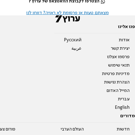
הצטרפו לקבוצת הוואטצאפ של ערוץ 7
מצאתם טעות או פרסומת לא ראויה? דווחו לנו
פנו אלינו
אודות
Pусский
יצירת קשר
عربية
פרסמו אצלנו
תנאי שימוש
מדיניות פרטיות
הצהרת נגישות
המייל האדום
עברית
English
מדורים
חדשות
העולם הערבי
פורום צע