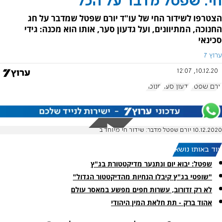
חי: שפטל מדבר על הכל
הצטרפו לשידור החי של עו"ד יורם שפטל שמדבר על חג
החנוכה, המתיוונים, ועל גדעון סער, אותו הוא מכנה: גידי
סכינאי
ערוץ 7
10.12.20, 12:07
יורם שפטל
גדעון סער
חנוכה
10.12.2020 יורם שפטל מדבר: שידור חי מיוחד ב
עוד באותו נושא:
שפטל: יבוא יום ונתנער מדיקטטורת בג"ץ
"שופטי בג"ץ קיבלו הנחיות מהדיקטטור הגדול"
לא רק זדורוב, עשרות חפים מפשע במאסר עולם
אהוד ברק - תת חלאת המין היהודי