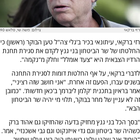
רזי ברקאי
צילום: משה שי, פלאש 90
רזי ברקאי, עיתונאי בכיר ב'גלי צה"ל טען הבוקר (ראשון) כי
החלטתו של שר הביטחון בני גנץ לקדם את סגירת תחנת
הרדיו הצבאית היא "צעד אומלל" וחלק מ"נקמה".
לדברי ברקאי, על אף החלטות דומות לסגירת התחנה
בשנים עברו, הפעם זה אחרת. "אני חושב שזה רציני",
אמר בראיון בתכנית 'קלמן ליברמן' ב'כאן חדשות'. "כמובן
זה לא עניין של מחר בבוקר, תלוי מי יהיה שר הביטחון
הבא".
"בסך הכל בני גנץ מחזיק בדעה שהחזיקו גם אהוד ברק
כשהיה שר ביטחון וגם גדי אייזנקוט וגם גבי אשכנזי", אמר.
"היחיד אגב שהגן עלינו בשעתו היה בוגי יעלון שחשב