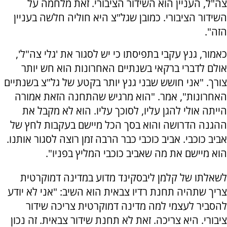
צה"ל, העניין הוא השידור הציבורי. זאת מלחמה על
השידור הציבורי. כמובן שגל"צ היא חוליה חלשה בעניין
הזה".
כאמור, גנץ עקבי בתפיסתו כי יש לסגור את 'גלי צה"ל',
אולם לדברי ברקאי בשנתיים האחרונות הוא חש יותר
צורך. "אני חושש שבני גנץ יותר בקטע של גל"צ בשנתיים
האחרונות", אמר. "הוא מרגיש שהתחנה הזאת אמורה
הייתה אולי להגן עליו, לסוכך עליו. הוא לא מקבל את
ההגנה הדרושה והוא בסך הכל מיישם בעקבות לחץ של
אביב כוכבי. אביב כוכבי כבר הרבה זמן רוצה לסגור אותנו.
הוא מיישם את מה שאביב כוכבי המליץ בפניו".
לשאלתו של קלמן ליבסקינד מדוע במדינה דמוקרטית
צריך שתהיה תחנת רדיו צבאית הוא השיב: "אני לא יודע
להסביר לעצמי למה מדינה דמוקרטית צריכה שידור
ציבורי. היא צריכה. זאת לא תחנת שידור צבאית. זה נכון