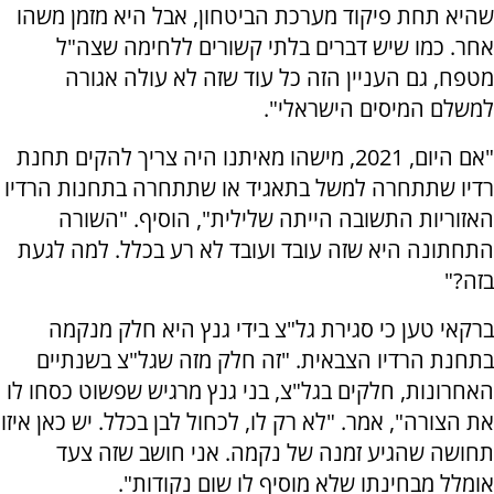
שהיא תחת פיקוד מערכת הביטחון, אבל היא מזמן משהו
אחר. כמו שיש דברים בלתי קשורים ללחימה שצה"ל
מטפח, גם העניין הזה כל עוד שזה לא עולה אגורה
למשלם המיסים הישראלי".
"אם היום, 2021, מישהו מאיתנו היה צריך להקים תחנת
רדיו שתתחרה למשל בתאגיד או שתתחרה בתחנות הרדיו
האזוריות התשובה הייתה שלילית", הוסיף. "השורה
התחתונה היא שזה עובד ועובד לא רע בכלל. למה לגעת
בזה?"
ברקאי טען כי סגירת גל"צ בידי גנץ היא חלק מנקמה
בתחנת הרדיו הצבאית. "זה חלק מזה שגל"צ בשנתיים
האחרונות, חלקים בגל"צ, בני גנץ מרגיש שפשוט כסחו לו
את הצורה", אמר. "לא רק לו, לכחול לבן בכלל. יש כאן איזו
תחושה שהגיע זמנה של נקמה. אני חושב שזה צעד
אומלל מבחינתו שלא מוסיף לו שום נקודות".