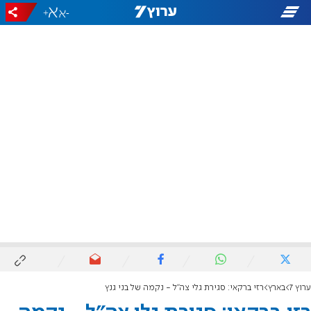
+
-
ערוץ 7
בארץ
רזי ברקאי: סגירת גלי צה"ל - נקמה של בני גנץ