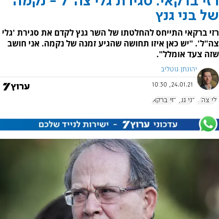
רזי ברקאי: סגירת גלי צה"ל - נקמה
של בני גנץ
רזי ברקאי התייחס להחלטתו של השר גנץ לקדם את סגירת 'גלי
צה"ל'. "יש כאן איזו תחושה שהגיע זמנה של נקמה. אני חושב
שזה צעד אומלל".
יהונתן גוטליב
24.01.21, 10:30
גלי צה"ל
בני גנץ
רזי ברקאי