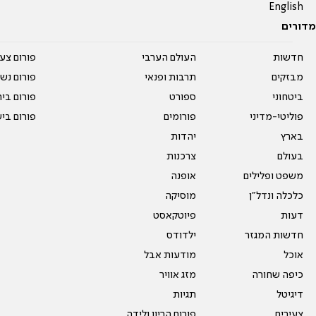
English
מדורים
חדשות
העולם הערבי
פורום צע
מבזקים
תרבות ופנאי
פורום נשו
ביטחוני
ספורט
פורום בי
פוליטי-מדיני
פורומים
פורום בי
בארץ
יהדות
בעולם
צרכנות
משפט ופלילים
אופנה
כלכלה ונדל"ן
מוסיקה
דעות
פיוטקאסט
חדשות המגזר
ילדודס
אוכל
מודעות אבל
כיפה שחורה
מזג אוויר
דיגיטל
תגיות
צעירים
פורום הריון ולידה