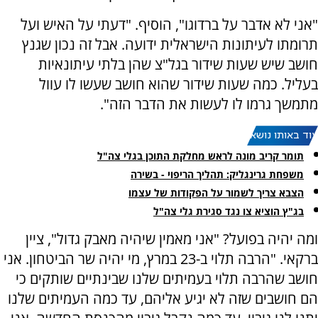
"אני לא אדבר על ברדוגו", הוסיף. "דעתי על האיש ועל
תרומתו לעיתונות הישראלית ידועה. אבל זה נכון שגנץ
חושב שיש שעות שידור בגל"צ שהן בלתי עיתונאיות
בעליל. כמה שעות שידור שהוא חושב שעשו לו עוול
מתמשך גרמו לו לעשות את הדבר הזה".
עוד באותו נושא:
תומר קריב מונה לראש מחלקת התוכן בגלי צה"ל
משפחת גרינגליק: תהליך הריפוי - בשירה
הצבא צריך לשמור על הפקודות של עצמו
בג"ץ הוציא צו נגד סגירת גלי צה"ל
ומה יהיה בפועל? "אני מאמין שיהיה מאבק גדול", ציין
ברקאי. "הרבה תלוי ב-23 במרץ, מי יהיה שר הביטחון. אני
חושב שהרבה תלוי בעמיתים שלנו שבינתיים שותקים כי
הם חושבים שזה לא יגיע אליהם, עד כמה העמיתים שלנו