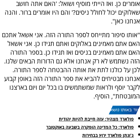
אומרים כן. ואז הייתי מוסיף ושואל: 'האם אתה חושב
שאלוקים יכול לחולל ניסים?' והם היו אומרים ברור. והנה
אנחנו כאן".
"אותו סיפור מתייחס לספר התורה הזה. אני אשאל אתכם
האם אתם מאמינים באלוקים ואתם תגידו כן. אני אשאל
האם אתם מאמינים בניסים ואז תגידו כן. בספר התורה
הזה נשתמש לא רק אנחנו אלא גם הדורות הבאים שלנו.
לכן על כולנו לתת את אותה ההבטחה לספר התורה.
אנחנו מבטיחים להביא את ספר התורה הזה באופן קבוע
לקבר יוסף ולראות שמשתמשים בו בכל יום ויום בארצנו
המובטחת", הוסיף.
עוד באותו נושא:
פולארד מצהיר: עזה חייבת להיות יהודית
פולארד: כל המדינה הופקרה בשבעה באוקטובר
ג'ונתן פולארד ירוץ בבחירות