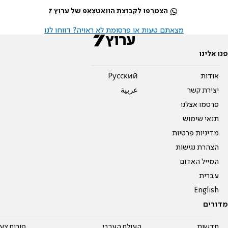
הצטרפו לקבוצת הוואטצאפ של ערוץ 7
מצאתם טעות או פרסומת לא ראויה? דווחו לנו
פנו אלינו
אודות
Pусский
יצירת קשר
عربية
פרסמו אצלנו
תנאי שימוש
מדיניות פרטיות
הצהרת נגישות
המייל האדום
עברית
English
מדורים
חדשות
העולם הערבי
פורום צע