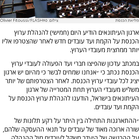
מליאת הכנסת
צילום: Olivier Fitoussi/FLASH90
ארגון העיתונאים הודיע היום (חמישי) להנהלת ערוץ
הכנסת על הקמת ועד עובדים חדש לאחר שהצטרפו אליו
יותר ממחצית מעובדי הערוץ.
במכתב עדכון שהפיצו חברי ועד הפעולה לעובדי ערוץ
הכנסת נכתב כי ״אנחנו שמחים לבשר כי מהיום יש ארגון
יציג לכל עובדי ערוץ הכנסת. לאחר הצטרפותם של יותר
משליש מעובדי הערוץ תחת המטרייה של ארגון
העיתונאים בישראל, הודענו להנהלת ערוץ הכנסת על
הקמת ועד עובדים.
״ההתארגנות התחילה בין היתר על רקע תלונות של
שורה ארוכה מאוד של עובדים על תנאי ההעסקה שלהם,
על ההרגשה של היעדר משקל לעובדים מול ההנהלה