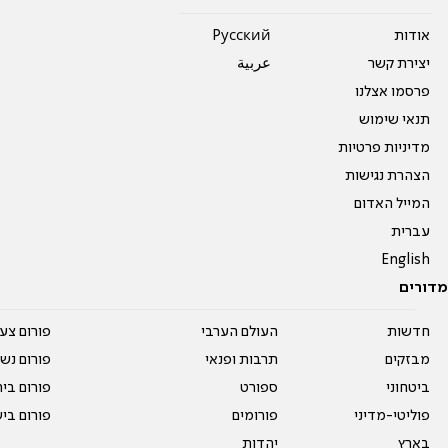
אודות
Pусский
יצירת קשר
عربية
פרסמו אצלנו
תנאי שימוש
מדיניות פרטיות
הצהרת נגישות
המייל האדום
עברית
English
מדורים
חדשות
העולם הערבי
פורום צע
מבזקים
תרבות ופנאי
פורום נשו
ביטחוני
ספורט
פורום בי
פוליטי-מדיני
פורומים
פורום בי
בארץ
יהדות