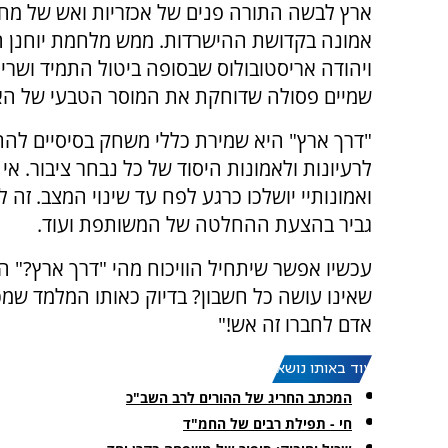
ארץ לבשה התורה פנים של אכזריות ואש של מח
אמונה בקדושת ההישרדות. ממש מלחמת יוחנן ה
ויהודה אריסטובולוס שבסופה ביטול התמיד ושריפ
שמיים פסולה שדוחקת את המוסר הטבעי של האד
"דרך ארץ" היא שמירת כללי משחק בסיסיים להת
לרעיונות ולאמונות היסוד של כל נבחר ציבור. א
ואמונותיי יושלכו כרגע לפח עד שינוי המצב. ז
גביר בהצעת ההחלטה של המשותפת ועוד.
עכשיו אפשר שיתחיל הוויכוח מהי "דרך ארץ?" ה
שאינו עושה כל חשבון? בדיוק כאותו המלמד שמכ
אדם לחברו זה אש!"
עוד באותו נושא:
המכתב החריג של ההורים לרב השב"כ
חי - תפילת רבים של החמ"ד