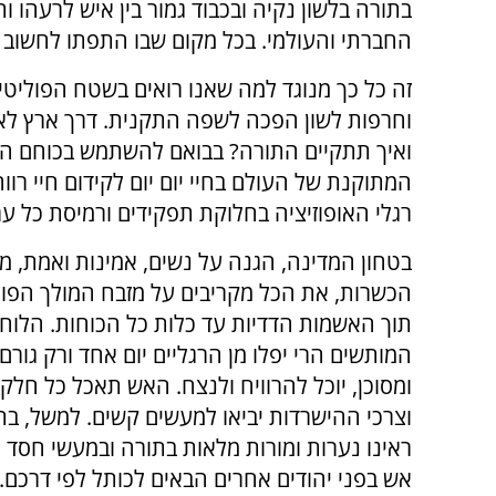
בתורה בלשון נקיה ובכבוד גמור בין איש לרעהו ות
החברתי והעולמי. בכל מקום שבו התפתו לחשוב
זה כל כך מנוגד למה שאנו רואים בשטח הפוליט
וחרפות לשון הפכה לשפה התקנית. דרך ארץ לא 
ואיך תתקיים התורה? בבואם להשתמש בכוחם הפרל
המתוקנת של העולם בחיי יום יום לקידום חיי ר
רגלי האופוזיציה בחלוקת תפקידים ורמיסת כל ער
בטחון המדינה, הגנה על נשים, אמינות ואמת, 
הכשרות, את הכל מקריבים על מזבח המולך הפול
תוך האשמות הדדיות עד כלות כל הכוחות. הלוח
המותשים הרי יפלו מן הרגליים יום אחד ורק גורם 
ומסוכן, יוכל להרוויח ולנצח. האש תאכל כל חלק
וצרכי ההישרדות יביאו למעשים קשים. למשל, ב
ראינו נערות ומורות מלאות בתורה ובמעשי חסד י
אש בפני יהודים אחרים הבאים לכותל לפי דרכם.