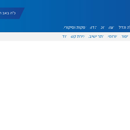
כ"ה באב תשפ"ו |
 ונדל"ן
דעות
אוכל
יהדות
הפקות וסיקורים
ספורט
פורומים
אתר ישיבה
יצירת קשר
עוד