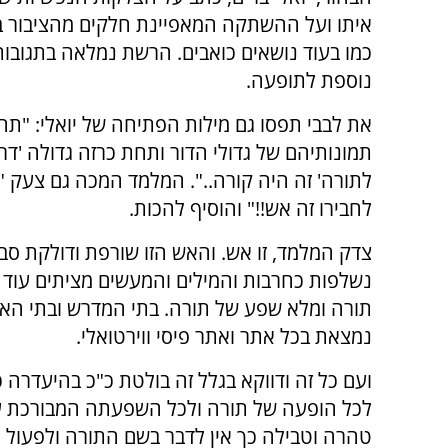
איתו ועל ההשתקה המאפיינת חלקים מהציבור ב
כמו בעוד נושאים כואבים. הרשת נמלאה בתגובות
נוספת לתופעה.
את לבבי תפסו גם מילות הפתיחה של יואלי: "תח
תמונותיהם של גדולי הדור ותחת כרזה גדולה 'ד
לתורה' זה היה קורה..". המלמד המכה גם צעק "
לחבירו זה אש!!" והוסיף להכות.
צדק המלמד, זו אש. והאש הזו שורפת ודולקת סבי
נשלפות כחרבות והמילים והמעשים מציתים עוד ועו
תורה ומלא שפע של תורה. בתי המדרש ובתי האו
נמצאת בכל אתר ואתר פיסי ווירטואלי.
ועם כל זה ודווקא בגלל זה בולטת כ"כ בהיעדר
לכל הופעה של תורה ולכל השפעתה המבורכת על
טהרה וטבילה כך אין לדבר בשם התורה ולפעול ל