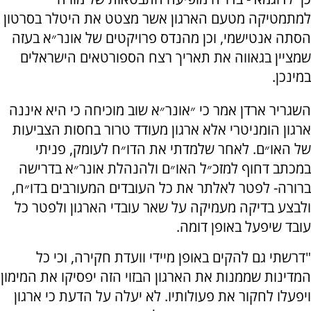
למתמטיקה מטעם הארגון אשר מצטט את היטלר בסרטון
הסתה אנטישמי, וכן מהנדס פרויקטים של אונר״א בעזה
שמציין בגאווה את תאריך רצח הספורטאים הישראלים
במינכן.
השגריר ארדן אמר כי ״אונר״א שוב מוכיחה כי היא איננה
ארגון הומניטרי אלא ארגון מעודד טרור בחסות הצביעות
של האו״ם. לאחר שלמדתי את הדו״ח לעומק, פניתי
במכתב דחוף למזכ״ל האו״ם ולהנהלת אונר״א בדרישה
ברורה- לפטר לאלתר את כל העובדים המעורבים בדו״ח,
ולבצע בדיקה מעמיקה על שאר עובדי הארגון ולפטר כל
עובד שיפעל באופן דומה.
"דרשתי גם להקים באופן מיידי וועדת חקירה, וכי כל
המדינות שממנות את הארגון הבזוי הזה יפסיקו את המימון
ויפעלו לחקור את פעולותיו. לא יעלה על הדעת כי ארגון