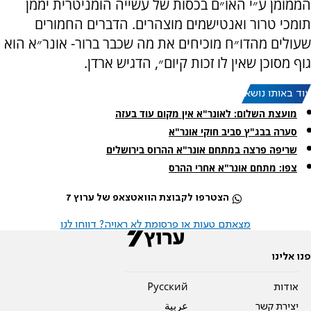
הממומן ע״י האו״ם בכסות של עשייה הומניטרית יממן
תומכי טרור ואנטישמים מוצהרים. הדברים החמורים
שעולים מהדו״ח מוכיחים את מה שכבר ברור- אונר״א הוא
גוף מסוכן שאין לו זכות קיום״, הדגיש ארדן.
עוד באותו נושא:
מועצת השלום: לאונר"א אין מקום עוד בעזה
סערה בבג"ץ סביב חוקי אונר"א
שריפה פרצה במתחם אונר"א ההרוס בירושלים
צפו: מתחם אונר"א אחרי ההרס
הצטרפו לקבוצת הוואטצאפ של ערוץ 7
מצאתם טעות או פרסומת לא ראויה? דווחו לנו
פנו אלינו
אודות
Pусский
יצירת קשר
عربية