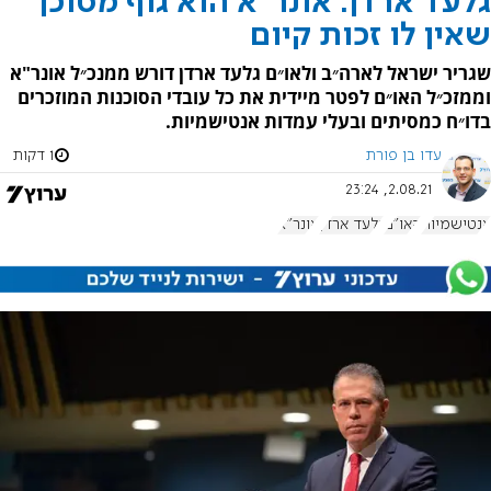
גלעד ארדן: אונר"א הוא גוף מסוכן
שאין לו זכות קיום
שגריר ישראל לארה״ב ולאו״ם גלעד ארדן דורש ממנכ״ל אונר"א
וממזכ״ל האו״ם לפטר מיידית את כל עובדי הסוכנות המוזכרים
בדו״ח כמסיתים ובעלי עמדות אנטישמיות.
עדו בן פורת
1 דקות
2.08.21, 23:24
אנטישמיות
האו"ם
גלעד ארדן
אונר"א