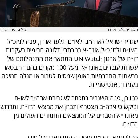
השגריר גלעד ארדן
צילום: שחר עזרן
שגריר ישראל לארה״ב ולאו״ם, גלעד ארדן, פנה למזכ״ל
האו״ם ולמנכ״ל אונר״א במכתבי תלונה חריפים בעקבות
דו״ח של ארגון UN Watch המתאר את התנהלותם של
עשרות עובדים באונר״א ומעל 100 מקרים בהם התבטאו
ברשתות החברתיות באופן שמסית לטרור או מגלה תמיכה
בעמדות אנטישמיות.
כמו כן, פנה השגריר במכתב לשגרירת ארה״ב לאו״ם
וביקש כי ארה״ב תצטרף ותבחן את ממצאי הדו״ח, ותדרוש
מאונר״א הסברים על הממצאים החמורים העולים מן
הדו״ח.
כך לדוגמא - בדו''ח מופיעה התבטאות של מורה