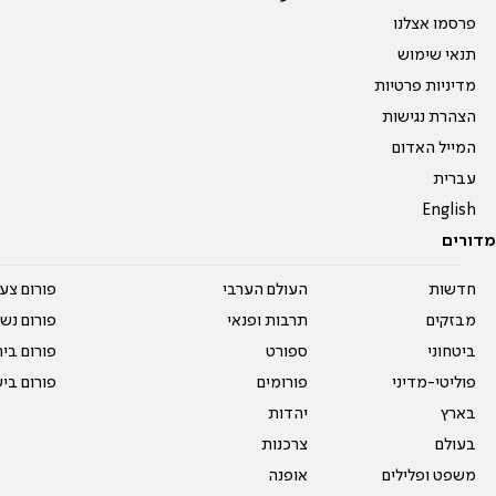
פרסמו אצלנו
תנאי שימוש
מדיניות פרטיות
הצהרת נגישות
המייל האדום
עברית
English
מדורים
חדשות
העולם הערבי
פורום צע
מבזקים
תרבות ופנאי
פורום נשו
ביטחוני
ספורט
פורום בי
פוליטי-מדיני
פורומים
פורום בי
בארץ
יהדות
בעולם
צרכנות
משפט ופלילים
אופנה