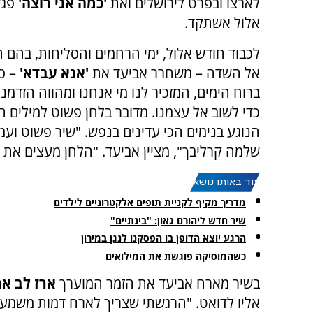
לארצו ובפרט לירושלים ואת
'כמה אני רוצה'
פגש
אלול אשתקד.
לכבוד חודש אלול, ימי הרחמים והסליחות, בהם ה
אל השדה – משחרר אביעד את
'אנא עבדא'
– ס
ברוח הימים, המזכיר לנו מי אנחנו ומהווה הזדמנ
כדי לשוב אל עצמנו. מדובר בלחן פשוט למילים
הנוגע בנימים הכי עדינים בנפש. "שיר פשוט ועמ
שלמה קרליבך", מציין אביעד. "הלחן מעצים את פ
עוד באותו נושא:
מדריך מקיף לקניית תופים אלקטרוניים לילדים
שיר חדש ליהורם גאון: "בינתיים"
הרגע יוצא הדופן בו הפסקנו לנגן במירון
כשהמוסיקה פוגשת את המילואים
בשיר מארח אביעד את הזמר המוערך
ארז לב אר
אליו לדואט. "הרגשתי שצריך לארח דמות משמעו