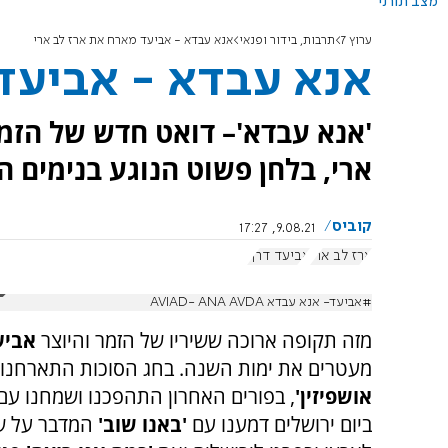
מצב תורני
ערוץ 7
תרבות, בידור ופנאי
אנא עבדא - אביעד מארח את ארז לב ארי
אנא עבדא - אביעד 
'אנא עבדא'– דואט חדש של הזמר
ארי, בלחן פשוט הנוגע בנימים ה
קוביס
9.08.21, 17:27
ארז לב ארי
אביעד דרף
#אביעד- אנא עבדא AVIAD- ANA AVDA
מזה תקופה ארוכה ששיריו של הזמר והיוצר
אביע
מעטרים את ימות השנה. בחג הסוכות התארחנו
אושפיזין'
, בפורים האחרון התהפכנו ושמחנו עם
ביום ירושלים דמענו עם
'באנו שוב'
המדבר על ש