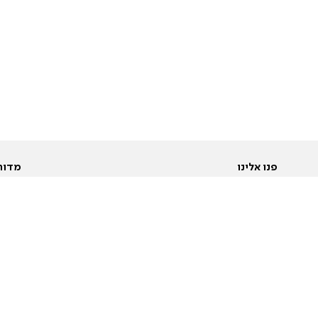
פנו אלינו
מדור
אודות
Pусский
חד
יצירת קשר
عربية
מב
פרסמו אצלנו
בי
תנאי שימוש
פו
מדיניות פרטיות
בא
הצהרת נגישות
בע