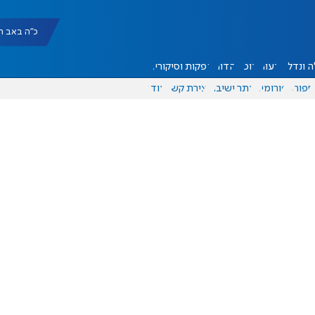
כ"ה באב תשפ"ו |
 ונדל"ן
דעות
אוכל
יהדות
הפקות וסיקורים
ספורט
פורומים
אתר ישיבה
יצירת קשר
עוד