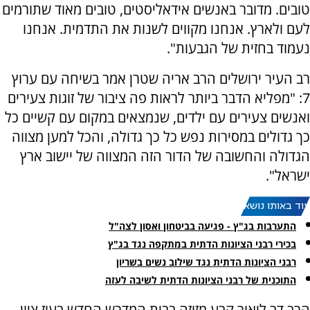
טובים. מדובר באנשים אידאליסטים, טובים מאוד שתורמים
לעם ולארץ. אנחנו מקווים לשנות את התדמית. אנחנו
נעמוד בחזית של הגבעות".
רב העיר ירושלים הרב אריה שטרן אמר בשיחה עם ערוץ
7: "מפליא הדבר ביותר לראות פה ציבור של זוגות צעירים
ואנשים צעירים עם ילדים, שנמצאים במקום עם קשיים כל
כך גדולים במסירות נפש כל כך גדולה, והכל למען מצווה
הגדולה והחשובה של הדור הזה המצווה של יישוב ארץ
ישראל".
עוד באותו נושא:
התערבות בג"ץ - פגיעה בביטחון ואסון לצה"ל
בכירי רבני הציונות הדתית במתקפה נגד בג"ץ
רבני הציונות הדתית נגד שילוב נשים בשריון
התוכנית של רבני הציונות הדתית לשיבה לעזה
הרב דב ליאור קבע מזוזה בבית המדרש החדש בעוז ציון.