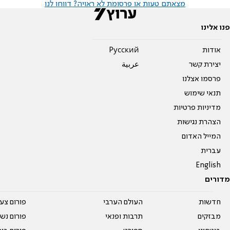
מצאתם טעות או פרסומת לא ראויה? דווחו לנו
פנו אלינו
אודות
Pусский
יצירת קשר
عربية
פרסמו אצלנו
תנאי שימוש
מדיניות פרטיות
הצהרת נגישות
המייל האדום
עברית
English
מדורים
חדשות
העולם הערבי
פורום צע
מבזקים
תרבות ופנאי
פורום נשו