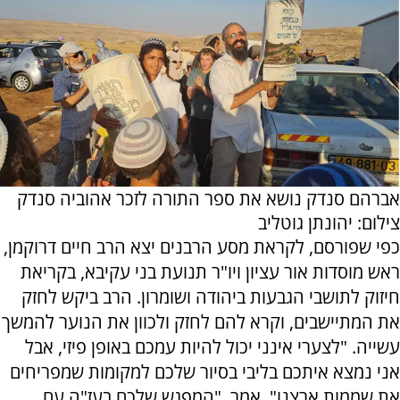
אברהם סנדק נושא את ספר התורה לזכר אהוביה סנדק
צילום: יהונתן גוטליב
כפי שפורסם, לקראת מסע הרבנים יצא הרב חיים דרוקמן,
ראש מוסדות אור עציון ויו"ר תנועת בני עקיבא, בקריאת
חיזוק לתושבי הגבעות ביהודה ושומרון. הרב ביקש לחזק
את המתיישבים, וקרא להם לחזק ולכוון את הנוער להמשך
עשייה. "לצערי אינני יכול להיות עמכם באופן פיזי, אבל
אני נמצא איתכם בליבי בסיור שלכם למקומות שמפריחים
את שממות ארצנו", אמר. "המפגש שלכם בעז"ה עם