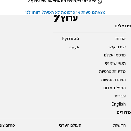
הצטרפו לקבוצת הוואטצאפ של ערוץ 7
מצאתם טעות או פרסומת לא ראויה? דווחו לנו
פנו אלינו
אודות
Pусский
יצירת קשר
عربية
פרסמו אצלנו
תנאי שימוש
מדיניות פרטיות
הצהרת נגישות
המייל האדום
עברית
English
מדורים
חדשות
העולם הערבי
פורום צע