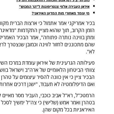
איראן העבירה אלפי צנטריפוגות ל"הר המכוש"
מי עומד מאחורי מות המדען האיראני?
בכיר אמריקני אמר אתמול כי ארצות הברית מקוו
הזמן הקרוב, תוך שהוא מציין התקדמות "מדאיגה
ומתן בווינה נותרה פתוחה", אמר הבכיר האמריק
שהם מתכוננים לחזור לווינה וכמובן שנצטרך לר
לא".
פעילותה הגרעינית של איראן עומדת במרכז השיח
צוותי הביטחון הלאומיים של ארה"ב וישראל בוושי
הבכיר ציין כי אין כוונה להסיר עיצומים על טהרן
ואם הדיפלומטיה לא תעבוד, "ישנן דרכים אחרות"
הרמטכ"ל, רא"ל אביב כוכבי, העביר מסר מאיים 
בטהרן ואמר אמש (שלישי) כי צה''ל ימשיך לסכל 
האיראניות בכל מקום שהן.