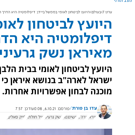
מצב תורני
ערוץ 7
בעולם
היועץ לביטחון לאומי בממשל ביידן: דיפלומטיה היא הדרך ה
היועץ לביטחון לאומ
דיפלומטיה היא הדר
מאיראן נשק גרעיני
היועץ לביטחון לאומי בבית הלב
ישראל לארה"ב בנושא איראן כי
מוכנה לבחון אפשרויות אחרות.
עדו בן פורת
פורסם:
6.10.21, 0:08
עודכן:
7:57
איראן
ארה"ב
וושינגטון
נשק גרעיני
איל חולתא
ג'ייק סאליבן