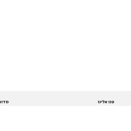
פנו אלינו
מדור
אודות
Pусский
חד
יצירת קשר
عربية
מב