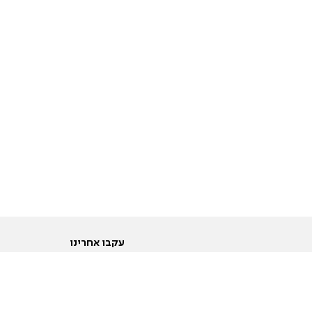
עקבו אחרינו
ות
טוויטר
ם הריון ולידה
פייסבוק