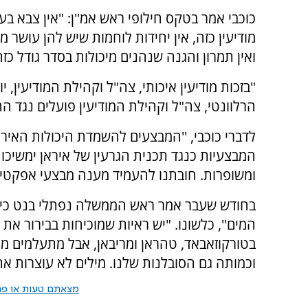
כוכבי אמר בטקס חילופי ראש אמ''ן: "אין צבא בע
מודיעין כזה, אין יחידות לוחמות שיש להן עושר מו
ואין תמרון והגנה שנהנים מיכולות בסדר גודל כזה
"בזכות מודיעין איכותי, צה"ל וקהילת המודיעין, 
הרלוונטי, צה"ל וקהילת המודיעין פועלים נגד ה
לדברי כוכבי, ''המבצעים להשמדת היכולות האיראנ
המבצעיות כנגד תכנית הגרעין של איראן ימשיכו
ומשופרות. חובתנו להעמיד מענה מבצעי אפקטיבי
בחודש שעבר אמר ראש הממשלה נפתלי בנט כי ת
המים", כלשונו. "יש ראיות שמוכיחות בבירור את 
בטורקוזאבאד, טהראן ומריבאן, אבל מתעלמים מה
וכמותה גם הסובלנות שלנו. מילים לא עוצרות את
מצאתם טעות או פרס