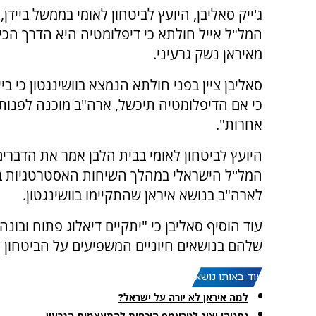
ג'ייק סאליבן, היועץ לביטחון לאומי בממשל ביידן
המל"ל אייל חולתא כי דיפלומטיה היא הדרך הכי
מאיראן נשק גרעיני.
סאליבן ציין בפני חולתא הנמצא בוושינגטון כי ביי
כי אם הדיפלומטיה תיכשל, ארה"ב מוכנה לפנות
אחרות".
היועץ לביטחון לאומי בבית הלבן אמר את הדברי
המל''ל הישראלי במהלך השיחות האסטרטגיות בי
לארה"ב בנושא איראן שהתקיימו בוושינגטון.
עוד הוסיף סאליבן כי "יתקיים דיאלוג פתוח ובונ
שלהם בנושאים חיוניים המשפיעים על הביטחון ה
עוד באותו נושא:
למה איראן לא יורה על ישראל?
נתניהו יציג לטראמפ הוכחות להתעצמות הגרעין