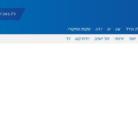
כ"ג באב תשפ"ו |
 ונדל"ן
דעות
אוכל
יהדות
הפקות וסיקורים
ספורט
פורומים
אתר ישיבה
יצירת קשר
עוד